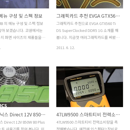
 묶여서 소리가 잘 안들릴겁
시간에 좀 더 비중을 두고 있는 분들에게
 포터블 스피커를 꺼내서 연결
사용성이 클듯한데요. 코원 C2 DMB 는
 메뉴 구성 및 스펙 정보
그래픽카드 추천 EVGA GTX560 Ti DS SuperClocked DDR5 1G 사용기 외형편
드가 확 살아는데요. 그런데
2.6인치의 작은 화면을 가지고 있습니다.
미 미니스피커를 쓰고 있었습니
작아서 불편할 수 도 있지만 반대로 유용
MB 의 메뉴 구성 및 스펙 정보
그래픽카드 추천으로 EVGA GTX560 Ti
1개의 스피커로 구성되어 있어서
할 수 도 있습니다. 좁은 공간에서 볼 수
알아 보겠습니다. 코원에서는
DS SuperClocked DDR5 1G 소개를 해
 사운드가 좋지 않았는데 레이
있고, 재생시간이 길어진다는 장점이 있
가지 화면 사이즈의 제품들을
봅니다. 지금껏 여러그래픽카드를 써왔지
경우에는 2개의 스피커로 되어
기 때문이죠. 이번시..
는데요. 이번에 소개하는 제
만 계속 옛날 그래픽카드를 메인으로 계
.
2011. 6. 12.
..
 작은 크기의 제품 입니다. 어
속 사용중이었던것도 사실인데요. 이번에
화면이 작아서 불편할 수 도 있
는 정말 좋은 그래픽카드 추천 하나 해 보
 휴대성은 극도로 강한 제품
겠습니다. EVGA 그래픽카드는 북미 순위
원 C2 는 사람들이 많은 지하철
1위 인것을 봐도 알듯이 메인보드 , 그래
씩 꺼내서 DMB 나 음악을 듣
픽카드등을 만들고 꽤 유명한 브랜드 입
이 없는 제품이죠. 화면 인터
니다. 이엠텍에서 이걸 받아서 국내에 판
대해서 간략하게 알아보고 스펙
매를 하고 있죠. EVGA 메인보드 경우에
용도 살펴보고자 합니다. 다음
상당히 고급형을 내놓아서 가끔 파코즈에
동영상으로 실제 사용 모습도
서 이런보드는 언제 써보나 하고 생각했
마이크로닉스 Direct 12V 850W 80 Plus SILVER 리뷰 사용기 외형편
47LW9500 스마트티비 전력소비량 대기전력 소비량 측정
 조금 더 메뉴별로 파고들어보
던 그 브랜드인데요. 그래픽카드 추천 제
이번시간은 간단하게 큰 메뉴
품 인 EVGA GTX560 Ti DS
irect 12V 850W 80 Plus
47LW9500 스마트티비 전력소비량을 측
보겠습니다. 코원 C2 첫 화면
SuperClocked DDR5 1G 는 지포스
테스트 사용기를 적어 봅니다. 이
정해봤습니다. 예전에 인스펙터2 장비로