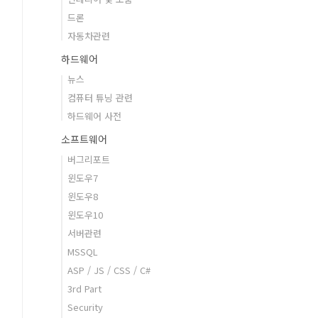
드론
자동차관련
하드웨어
뉴스
컴퓨터 튜닝 관련
하드웨어 사전
소프트웨어
버그리포트
윈도우7
윈도우8
윈도우10
서버관련
MSSQL
ASP / JS / CSS / C#
3rd Part
Security