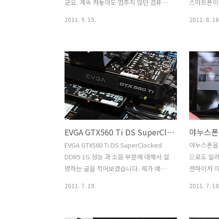
과부하를 줘야 300W 수준을 넘어서 겨우
은 계속 켜
군요. 계속 켜놓아도 멈추지 않던 컴퓨터
스마트폰이
팬이 돌아가는..
었다가 다시
인데 이상하다 생각해서 하나씩 테스트를
유용하게 사
2011. 9. 15.
2011. 8. 16
고 절전모드
해봤습니다. 램 4개 중에 2개가 문제더군
은 휴대폰의
요. 꽂으면 켜지지 않고, 그런데 다시 램 2
체가 가능하
개를 1개씩 차례대로 꽂아봤습니다. 그랬
아지는듯합니
더니 또 켜지더군요. 이거 때문에 모니터
개만 충전
랑 램 , 그래픽카드까지 모두 빼고 다른 제
애니모드 U
품으로 꽂아서 테스트 까지 해봤었으니
자가 있어서
시간을 꽤 많이 잡아먹었지만, 결국 원점
충전이 가능
으로 돌아와서 정상으로 켜져서 좀 허탈
이 제품을 
해 했습니다. 근데 바이오스 셋업창에서
에 충전이 
EVGA GTX560 Ti DS SuperClocked DDR5 1G 그래픽카드 추천 성능편
5V 의 전압이 4.4V 로 측정이 되더군요.
수치도 충
물론 메인보드의 측정값이니 정확하지 않
도 충분히 
EVGA GTX560 Ti DS SuperClocked
야누스폰을 
겠다는 생각을 갖고 커세어 AX850 파워
여행을 갔을
DDR5 1G 성능 과 소음 부분에 대해서 설
으로도 알려
서플라이에 테스터기로 직접 측정해봤습
대 일텐데 
명하는 글을 적어보겠습니다. 제가 예전
젠하이저 이
니다. 히오키 테스터기로 실제로 4...
로는 4개 
에 그래픽카드 추천 제품으로 이 제품을
반 이어폰 
2011. 7. 19.
2011. 7. 18
이미 소개한적이 있는데요. 성능은 확실
이는 있네요
히 많이 좋군요. 극악적인 벤치를 하더라
1.5Ghz
도 보통 실제 게임을 할 때는 네트워크의
이드 2.3 