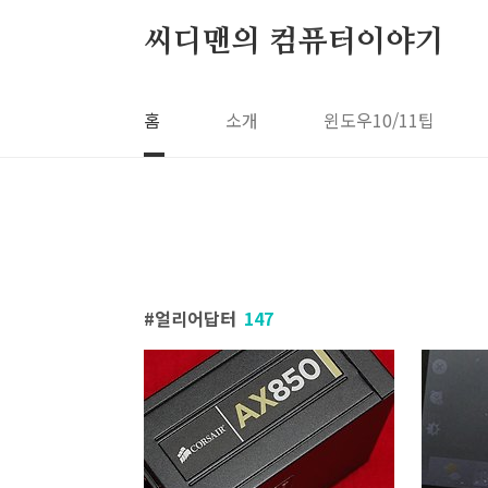
본문 바로가기
씨디맨의 컴퓨터이야기
홈
소개
윈도우10/11팁
얼리어답터
147