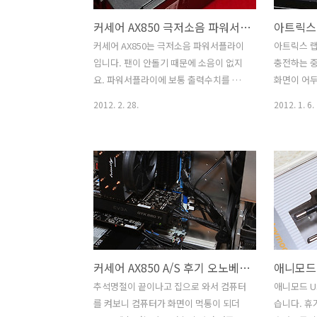
커세어 AX850 극저소음 파워서플라이 실험
커세어 AX850는 극저소음 파워서플라이
아트릭스 
입니다. 팬이 안돌기 때문에 소음이 없지
충전하는 중
요. 파워서플라이에 보통 출력수치를 적
화면이 어
어놓게 되는데 AX850은 850W가 스펙상
액정은 켜
2012. 2. 28.
2012. 1. 6.
출력이 가능 합니다. 커세어 AX850 시리
처음에는 
즈는 이 수치의 20% 내로 사용시에는 팬
데 그것이 
이 동작하질 않습니다. 즉 850W x 0.2 =
트가 꺼지더
170W 만큼 사용시에는 팬이 안돌아간다
을 열면 다
는 것이죠. 보통의 시스템이라면 웹서핑
가지 저도 
을 하고 동영상 보는정도로는 이정도 수
화면 밝기를
치를 보통 넘지를 않습니다. 그래서 팬이
있는지 모르
돌아가질 않지요. 170W 이상을 계속 사
혹시 이거 
용시에는 천천히 팬속도가 올라가서 돌게
아트릭스 
커세어 AX850 A/S 후기 오노베이션티뮤 후기
됩니다. 그렇더라도 사람 귀에 들리는
아트릭스를
20dB 이상 수준이 되려면 510W 이상을
사용을 안
추석명절이 끝이나고 집으로 와서 컴퓨터
애니모드 U
써야 합니다. 제 본체는 배틀필드3를 해서
다. 백라이
를 켜보니 컴퓨터가 화면이 먹통이 되더
습니다. 휴