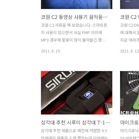
리해보도록 하겠습니다. 이 이후에 좀 더
에 사운드에
자세히 설명하는 글을 추가로 적어서 올
니다. 이때
코원 C2 동영상 사용기 음악듣기 동영상보기 DMB보기
코원 C2
려보겠습니다. 블랙베리 토치 9800 박스
해보면 사운
입니다. 이번에 모델 색깔은 레드, 블랙,
예전에 이
코원 C2 사용을 해 보았습니다. 스마트폰
코원 C2 D
화이트 가 있는데 제가 보여드릴 색상은
다. 다만 
의 사용이 많으면서 사실 PMP 이외에
에 대해서 
블랙 입니다. 너무 무난한 색이기도 합니
생각보다는
MP3 경우에 활용이 많이 줄어들긴 했다
지금 여러
다. 좀 틔는 모델을 원하는 분은 화..
저 페록스 
고 하지만 학생들의 경우에는 아직은 많
내어놓고 있
2011. 6. 19.
2011. 6. 12
있고 방향성
이 씁니다. 실제로 매장에 갔다가 만난 학
품은 상당히
생과도 이야기를 해봤을 때 스마트폰같은
떻게 보면 
건 부담이되고 그 이외에 MP3 기기나 또
지만 반대로
는 통신사를 끼지않는 스마트기기등을 생
입니다. 코
각을 하고 있더군요. 코원 C2 는 작은 크
에서도 잠깐
기에 음악을 55시간이나 장시간 들을 수
기에 부족함
있고 물론 어학용으로도 좋겠죠. 동영상
페이스에 
을 넣어서 동영상도 볼 수 있으며 , 심심할
에 대한 내
때는 DMB 도 볼 수 있습니다. 화면이 크
시간에는 
삼각대 추천 시루이 삼각대 T-1004X G-10 좋은 삼각대 소개
고 동영상의 위주의 기기가 있다하면 이
보여드리고
렇게 반대의 기기도 있겠죠. 음악쪽 그리
겠습니다. 
삼각대 추천 제품으로 예전에 저렴한 4-5
마이크로닉스 D
고 휴대성에 치우친 모델이 코원 C2 입니
부분만 살펴
만원대의 제품을 소개 했었는데 이번에는
SILVER 