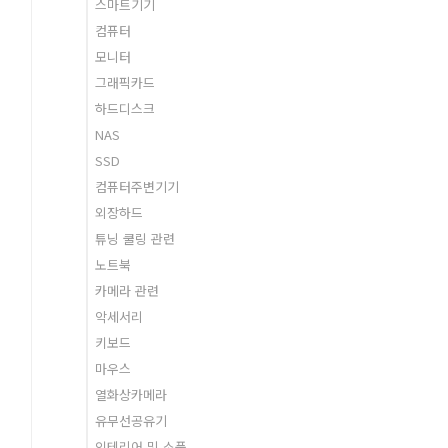
스마트기기
컴퓨터
모니터
그래픽카드
하드디스크
NAS
SSD
컴퓨터주변기기
외장하드
튜닝 쿨링 관련
노트북
카메라 관련
악세서리
키보드
마우스
열화상카메라
유무선공유기
인테리어 및 소품