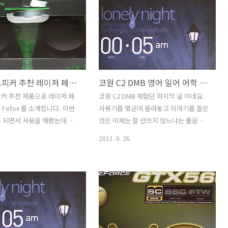
 qHD LCD 를 채용했습니다.
그리고 스트로보나 캠코더등도 함께 넣고
하이저 이어폰도 들어있습니다.
다닐 수 있습니다. 물론 너무 큰 Dslr 를
어가는 스마트폰에서 번들로 무
넣는 용으로는 안맞습니다. 제가 가지고
느냐 어떤 점이 특화 되어있
있는 7D 경우에도 후드를 빼고 세로그립
서 소비자의 선택 내용이 달
이 없는 상태에서는 들어가는데 세로그립
 야누스 KM-S200 은 음질쪽
을 끼우고 후드를 낀상태에서는 넣지를
포터블 스피커 추천 레이저 페록스 Razer Ferox 사용기
코원 C2 DMB 영어 일어 어학 공부 하기
네요. 그 이외에 듀얼 스크린
못하더군요. 억지로 넣으면 들어가긴 합
장점이 있습니다. 아직까지 듀
니다만 지퍼를 닫을 수 없습니다. 결론은
커 추천 제품으로 레이저 페
코원 C2 DMB 체험단 마지막 글 이네요.
 지원하는 모델은 이것 뿐이
작은 디카나 세로그립이 없는 Dslr 중에
r Fefox 를 소개합니다. 이번
사용기를 몇군데 올려놓고 이야기를 들은
금부터 제가 잠시 만져보면서
번들렌즈 정도 달린 용으로는 딱 맞는듯
 되면서 사용을 해봤는데 레
것은 이제는 잘 안쓰지 않느냐는 물음이
어보도록 하겠습니다...
하네요. 실제로 가방의 가격은..
은 마우스도 사용중이고 여러
었습니다. 물론 예전보다는 MP3 , PMP
2011. 6. 26.
봤었기 때문에 기대가 되더군
의 시장이 줄어든건 사실 입니다. 스마트
 스피커는 노트북을 사용하는
폰 등의 여러가지 멀티미디어 및 통화 기
마트기기를 쓰는 분들에게 추천
능을 가지고 있고 어플로 여러가지 더 확
 입니다. 휴대성이 강하고 그
장하여 사용할 수 있는 기기 때문이죠. 하
스피커보다 사운드도 좋은 편
지만 아직까지 작은 PMP 또는 MP3 에 대
 아이패드2로 야외에 나가서 여
한 사용은 있습니다. 제 생각에는 아무래
운드를 즐겨보려고 켜보면 주위
도 학생들과 화면 보다는 음악이나 재생