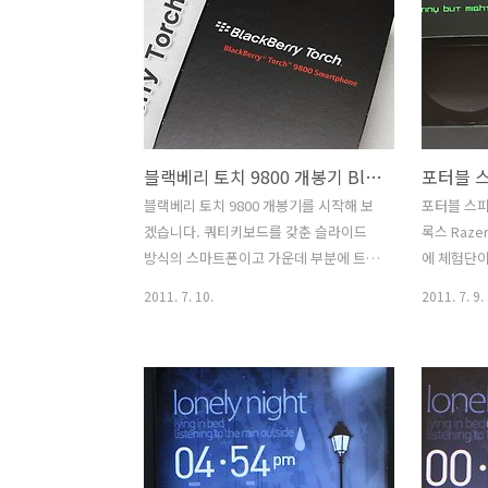
특성도 따져야 하므로 옵션을 조정해서
4.3 인치의
사용을 하게 되는데 그렇게 해서 사용할
번들로 젠
경우 왠만한 온라인게임은 전혀 무리가
평준화 되
없고 설치형 게임을 할 때 도 문제는 없어
엇이 들어있
보이네요. EVGA GTX560 Ti DS
느냐에 따라
SuperClocked DDR5 1G 는 GPU 클럭
라지곤 하죠.
블랙베리 토치 9800 개봉기 BlackBerry Torch 9800
이 900 Mhz 나 됩니다. 같은 동급 제품중
을 택한듯하
에서는 상당히 고클럭 제품인데요. 물론
이 된다는 
블랙베리 토치 9800 개봉기를 시작해 보
포터블 스피
메모리 클럭도 상당히 높죠. 클럭이 높은
얼 스크린을
겠습니다. 쿼티키보드를 갖춘 슬라이드
록스 Raze
점은 당연히 GPU 성능에 반영 되므로..
니까요. 지
방식의 스마트폰이고 가운데 부분에 트랙
에 체험단이
느낀점을 적
볼 대신에 이번에는 미니 터치패드를 붙
이저 제품
2011. 7. 10.
2011. 7. 9.
이고 나온 모델 입니다. 매장에서 만져본
제품을 써
적이 있긴 하지만 이제는 좀 여러가지를
요. 포터블
살펴볼 수 있는 기회가 생겼네요.
분이나 스
BlackBerry Torch 9800 개봉기를 통해
될만한 제품
서 내부 구성품에 대해서 알아보고 디자
리고 기본 
인은 어떻게 생겼는지 그리고 실제 사용
이죠. 막상
을 잠깐 해본 상태에서의 저의 생각을 정
러명이 사