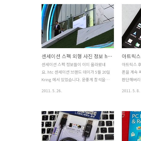
뛰면서 팔에 MP3 등을 끼고 있는걸 많이
오버클러킹
봤었는데 이제 저도 해볼 수 있겠네요. 근
했는데 제가
데 직접 사용해보고 안것인데 벨킨 암밴
번 설명에
드 DualFit 에 갤럭시S2 용이라고 해서 끼
이정도 간
워보긴 했는데 좀 뻑뻑하게 들어가네요.
로 마칠까 
처음 낄때도 좀 뻑뻑하게 들어가는데 다
에는 지금 
시 꺼낼 때 는 좀 더 뻑뻑하게 빠지네요.
어있습니다.
센세이션 스펙 외형 사진 정보 htc 센세이션 출시일
한가지 팁이라면 넣을 때 갤럭시S2 뒷커
보시면 사진
버를 빼고 넣으면 좀 쉽게 넣고 뺄 수 있네
P67A-C4
센세이션 스펙 정보들이 이미 올라왔네
아트릭스 후
요. 그냥 넣었다가는 생각보다 꺼내기가
트리니티는
요. htc 센세이션 브랜드 데이가 5월 20일
폰을 계속 
쉽지 않았습니다. 대신 갑자기 빠져서 떨
쿨러의 폭을
Kring 에서 있었습니다. 운좋게 참석을 할
판단해버리
어뜨릴 ..
도록 했습니
수 있었네요. 이미 올라와있는 센세이션
모토로라 
2011. 5. 26.
2011. 5. 8.
스펙 정보들을 보면 퀄컴 MSM8260
러 많이 만
1.2Ghz 듀얼코어가 사용이 되었고 그래
조금 객관
픽칩셋으로는 Adreno 220 이사용이 되
해서 동영상
었습니다. 운영체제는 2.3 진저브레드가
하는데는 분
기본으로 탑재가 되었고 SKT 에서만 런칭
이죠. 물론
을 한다고 합니다. 4.3 인치 (960x540) 의
접 보시고 
높은 해상도에 큰 화면을 탑재하고 나왔
릭스 후기