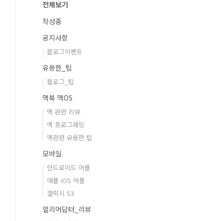
전체보기
작성중
공지사항
블로그이벤트
유용한_팁
블로그_팁
맥북 맥OS
맥 관련 리뷰
맥 프로그래밍
맥관련 유용한 팁
모바일
안드로이드 어플
애플 iOS 어플
갤럭시 S3
얼리어답터_리뷰