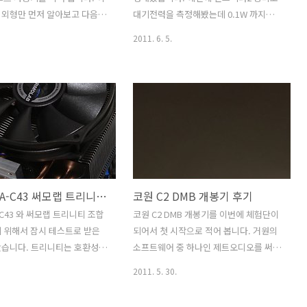
단의 전원 버튼을 누르면 이 화
GTX5XX 시리즈 중에 중급에 속하는 모델
 외형만 먼저 알아보고 다음편
대기전력을 측정해봤는데 0.1W 까지만
먼저 보입니다. 시간정..
로 높은 클..
능 테스트도 진행을 해보겠습니
측정 되는 장치인만큼 그리고 너무 적은
2011. 6. 5.
미 AX850 를 가지고 있기에 좋
전력소비량은 측정이 안되기에 스마트티
될듯해요. 제가 그전에 글을 적
비 전력소비량을 정확히 측정할 수 가 없
서플라이는 컴퓨터의 심장이고
었습니다만 이번에 와트맨 HPM-100A 로
하죠. 마이크로닉스 Direct
좀 더 정밀하게 측정을 해봤습니다. 삼성
 80 Plus SILVER 는 이번에 나
과 엘지 모두 스마트티비 경우 플러그는
 싱글레일로 850W 를 모두 사
꽂아놓고 끈상태 즉 대기전력소비량이
는 고효율 고출력의 파워서플
0W 에 가까웠는데 좀 더 정밀한 측정값을
. 보통 컴퓨터 조립을 하고 견
구할 수 있었습니다. 대기시 전력소비량
 때 실수하는 부분이 파워서
은 0.209W 으로 아주 미약하게 사용을 하
MSI P67A-C43 써모랩 트리니티 조립
코원 C2 DMB 개봉기 후기
무 쉽게 생각한다는 점 입니
네요. 물론 아주 작은 양을 사용하더라도
사용하는 컴퓨터의 신뢰도 즉 안
장시간 사용하지 않을 경우 플러그를 뽑
A-C43 와 써모랩 트리니티 조합
코원 C2 DMB 개봉기를 이번에 체험단이
짓는 요인중 가장 중요한 요
아두는게 좋습니다. 화면에 밝은 장면이
 위해서 잠시 테스트로 받은
되어서 첫 시작으로 적어 봅니다. 거원의
 부분이 파워서플라이 장치 ..
많이 나오고 움직임이 빠를때는 130W 정
습니다. 트리니티는 호환성,
소프트웨어 중 하나인 제트오디오를 써본
도까지 올라가고 검은 부분과 정적인..
 세가지를 모두 잡은 모델이
게 대학생때 부터였으니 코원을 알게된것
2011. 5. 30.
P67A-C43 은 중급이상의 메인보
도 오래 되었네요. 코원 C2 DMB 개봉기
 원래는 시간을 충분히 잡아서
에서는 처음 박스를 뜯는데에서 시작해서