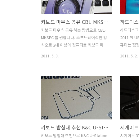
으며 후면에는 800만화소 전면에는 30만
HD 멀티미
화소의 카메라가 탑재되었습니다. 후면은
게 보는것과
키보드 마우스 공유 CBL-MKSFC 강원전자 파일 복사 클립보드 공유
htc 의 좋은 그립감이 적용되어서 손에 잘
WiFi 로
쥐고 미끄러지지 않도록 되어있었습니다.
서 보는 방
키보드 마우스 공유 하는 방법으로 CBL-
하드디스크
그리고 센스UI3.0 을 탑재하여 인터페이
활용하여 유
MKSFC 를 권합니다. 소프트웨어적인 방
2011 PL
스가 이쁘고 다이나믹하면서 처음 접하는
모토로라 
식으로 2대 이상의 컴퓨터를 키보드 마우
퓨터는 점
..
대한 동영상
스를 공유하는 방법은 올린적이 있는데
에 설치하
2011. 5. 3.
2011. 5. 2.
토로라..
설정이 번거롭고 복잡한데요. 그렇다고
점점 백업
비싼 장비를 사서 키보드 마우스를 번갈
요. 하드디
아가면서 쓰기에도 무리는 있죠. 키보드
미지는 아주
마우스 공유를 도와주는 강원전자 CBL-
툴인데 이제
MKSFC 는 간단히 선만 연결하는것으로
왔습니다. 
2대의 컴퓨터를 키보드 마우스를 같이 사
그램도 메
용이 가능하며 클립보드도 공유가 되기
어렵지 않게
때문에 파일복사도 서로 시킬 수 있습니
백업 및 복
다. 쉽게 설명하면 사무실에서 노트북1대
로 항상 복
키보드 받침대 추천 K&C U-Station 350 XP 터널증후군 완화
와 데스크탑1대를 같이 쓰는 사용자가 있
업하고 복구
을 경우 데스크탑 키보드 마우스를 쓰다
율성이 더 
키보드 받침대 추천으로 K&C U-Station
시게이트 3TB