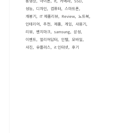
동영상
아이폰
It
카메라
SSD
성능
디자인
컴퓨터
스마트폰
개봉기
IT 제품리뷰
Review
노트북
인테리어
추천
제품
게임
사용기
리뷰
벤치마크
samsung
삼성
이벤트
얼리어답터
인텔
모바일
사진
유플러스
it 인터넷
후기