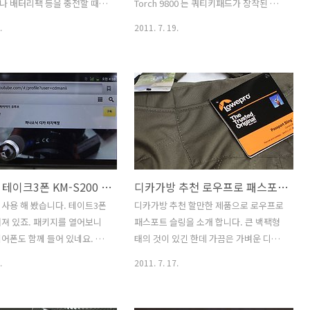
 있습니다. 아트릭스 랩독을 열
있을듯 한데 이부분은 저도 좀 살펴봐야
나 배터리팩 등을 충전할 때
Torch 9800 는 쿼티키패드가 장착된 슬
 닫아버리면 또 연결이 끊히
할듯 합니다. 아이폰4S와 아이폰4를 서로
용될 수 있는 물건이죠. 요즘
라이드 형태의 스마트폰 입니다. 매니아
.
2011. 7. 19.
로..
비교..
 24핀 마져도 USB 젠더로 대
층이 있을 정도로 키보드에 대한 사용은
기 때문에 점점 활용도가 높
특별합니다. 실제로 키보드를 사용하면서
다. USB 충전기를 쓸 때 1
적응기에 대한 부분을 적어보려고 합니
되면 활용도가 좀 떨어지겠지만
다. 그리고 그전에 기본 어플들을 몇가지
SB 듀얼충전기는 2개 USB 단
실행을 해봤습니다. 블랙베리 토치 9800
 콘센트 1개로 2개의 장치를
을 처음 사용시에는 뭔가 조금 어색했던
합니다. USB충전기 추천으로
것도 사실입니다. 다만 조금 익숙해지니
보여드리는 이유도 2개가 동시
장점들이 보이네요. 몇가지 발견한 장점
되기 때문이죠. 게다가 암페어
으로는 부팅시간이 상당히 빠르다는 점입
야누스폰 테이크3폰 KM-S200 젠하이저 이어폰 간단 사용기
디카가방 추천 로우프로 패스포트 슬링
분하여 고용량의 스마트기기에
니다. 거의 순식간에 사용할 수 있는 상태
바로 적용이 됩니다. 여러명이
로 진입을 하네요. 인터넷과 트위터 페이
사용 해 봤습니다. 테이트3폰
디카가방 추천 할만한 제품으로 로우프로
 때 분명 스마트기기도 여러
스북 사용등은 기타 스마트폰과 비슷합니
져 있죠. 패키지를 열어보니
패스포트 슬링을 소개 합니다. 큰 백팩형
이때 편하겠죠. 개인적인 맘으
다. 가운데 트랙패드가 있는것은 용도는
어폰도 함께 들어 있네요. 일
태의 것이 있긴 한데 가끔은 가벼운 디카
동시에 충전되는 기기도..
다양합니다. 빠르게 메뉴를 사용시에..
적당히 들어있는것과는 좀 차
를 들고 다닐 가방도 필요하더군요. 제가
.
2011. 7. 17.
. 야누스폰 KM-S200은
이번에 소개하는 패스포트 슬링은 스냅용
 듀얼코어에 듀얼스크린 ,안드로
디카를 넣고 다닐만한 용도로 괜찮은 가
진저브레드 OS 를 탑제 하였고
방 입니다. D40 을 넣어봤는데 딱 맞네요.