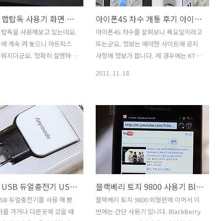
아트릭스 랩탑독 사용기 화면 절전
아이폰4S 차수 개통 후기 아이폰4 아이폰4S 비교 화이트노이즈
랩탑독을 사용해보고 있는데요.
아이폰4S 차수를 살펴보니 목요일이라고
에 계속 켜 놓으니 아트릭스
뜨는군요. 정보는 예약한 사이트에 공지
두워지더군요. 정확히 설명하면
사항에 정보가 뜹니다. 제 경우에는 KT로
있는데 백라이트는 꺼집니다.
개통을 했습니다. 이번 아이폰4S 후기를
2011. 11. 18.
고장난건가 라고 생각도 했었는
통해서 4와 S의 차이점과 써본 느낌 그리
아니라 절전을 위해서 백라이
고 화이트노이즈 문제점과 불량체크 등
군요. 물론 아트릭스 랩탑독
몇가지 내용에 대해서 살펴보고자 합니
시 화면이 켜집니다. 그런데 한
다. 치~ 하고 소리가 나는 부분에 대해서
궁금한것이 있네요. 랩탑독의
는 직접 확인해보니 정말 아이폰4S에서
 어둡게 하는 부분이 어디에
그런 소리가 나더군요. 주위에 소음이 있
겠네요. 아무리 찾아도 없는
는상태에서는 느끼진 못하지만 조용한 장
아시는분 댓글로 알려주세요.
소에서 전화를 할 때에는 스피커에서 화
랩독 근데 원래이름은 랩탑독에
이트노이즈와 같은 소리가 나는것을 느낄
애니모드 USB 듀얼충전기 USB충전기 추천
블랙베리 토치 9800 사용기 BlackBerry Torch 9800
 꽂아 놓은 모습인데 장시간
수 있었습니다. 마이크가 이상해진게 아
하면 이렇게 화면이 흐려집니
니라면 마이크 볼륨 증폭부분에 문제가
SB 듀얼충전기를 사용 해 봤
블랙베리 토치 9800 외형편에 이어서 이
트가 꺼지게 되죠. 그런데 액정
있어 보이네요. 펌웨어로 개선이 될 수 도
가를 가거나 다른곳에 갔을 때
번에는 간단 사용기 입니다. BlackBerry