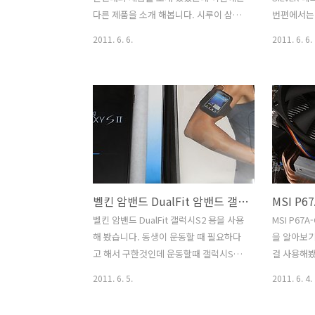
다. 물론 동영상도 볼 수 있긴 하지만 화면
입니다. 상
다른 제품을 소개 해봅니다. 시루이 삼각
번편에서는
이 작기에 큰 화면으로 보는것..
면이 제일 
대 인데요. 저도 소개 받아서 조금 저렴하
에서는 성
2011. 6. 6.
2011. 6. 6.
게 구한 삼각대이긴 한데 정말 삼각대 추
다. 제가 이
천 받을 만한 제품이었습니다. 제가 궂이
은 비교가 
삼각대가 있는데 이 삼각대를 다시 구한
었듯 파워
이유라면 최근에 EOS 7D 와 24-70 2.8L
좋은걸 써야
렌즈를 구하면서 게다가 삼각대에
12V 850W
430EXII 까지 끼우니 무게가 너무 많이 무
온 신형으로
거워져서 기존에 쓰던 삼각대에 올려보니
용할 수 있
버티지를 못하더군요. 예전에 쓰던 D40
라이 입니다
Dslr 경우에는 가벼워서 문제가 없었지만
적을 생각할
벨킨 암밴드 DualFit 암밴드 갤럭시S2 SHW-M250S M250K M250L용
디카를 바꾸면서 디카가 무거워지니 아래
플라이를 너
쪽으로 앵글을 고정시키면 버티지를 못하
다. 지금 
벨킨 암밴드 DualFit 갤럭시S2 용을 사용
MSI P67
고 저절로 내려가버려서 쓸 수가 없더군
정성을 결정
해 봤습니다. 동생이 운동할 때 필요하다
을 알아보기
요. 물론 무게를 좀 줄여서 써보려고 했지
소에 속하는
고 해서 구한것인데 운동할때 갤럭시S2
걸 사용해봤
만 이것도 정말 조임새를..
를 손에 들고 띌 수 는 없으니 팔에 끼는
성능,조용함
2011. 6. 5.
2011. 6. 4.
벨킨 암밴드 DualFit 쓰면 떨어뜨릴 걱정
죠. MSI 
도 없고 좋죠. 실제로 외국인들이 길에서
드 입니다.