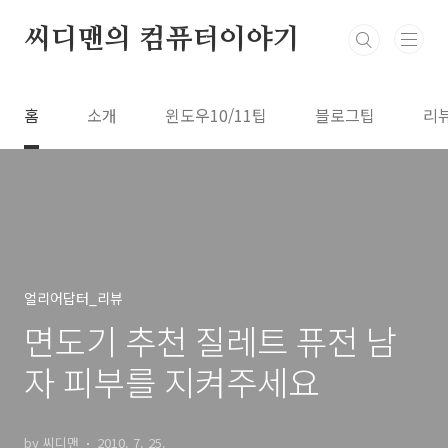
본문 바로가기
씨디맨의 컴퓨터이야기
홈
소개
윈도우10/11팁
블로그팁
리
얼리어답터_리뷰
면도기 추천 질레트 퓨전 남
자 피부를 지켜주세요
by 씨디맨
2010. 7. 25.