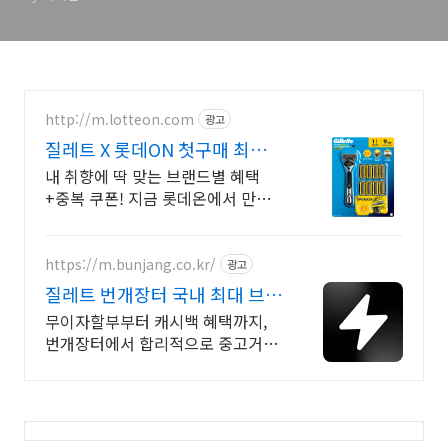
http://m.lotteon.com
광고
질레트 X 롯데ON 첫구매 최대 5
천원 혜택!
내 취향에 딱 맞는 브랜드별 혜택
+중복 쿠폰! 지금 롯데온에서 만나
보세요!
https://m.bunjang.co.kr/
광고
질레트 번개장터 국내 최대 브랜
드 중고거래
무이자할부부터 캐시백 혜택까지,
번개장터에서 합리적으로 중고거래
하세요 전국 각지에서 올라오는 전
국구 최다 상품 매일 10만 개 이상의
신규 상품 업로드