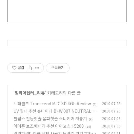
공감
구독하기
'
얼리어답터_리뷰
' 카테고리의 다른 글
트래샌드 Transcend MLC SD 4Gb Review
2010.07.28
(4)
UV 필터 추천 슈나이더 B+W 007 NEUTRAL M
2010.07.25
RC UV
필립스 전동칫솔 음파칫솔 소니케어 개봉기
2010.07.09
(7)
(9)
아이폰 보조배터리 추천 아이코스 i-5200
2010.07.05
(14)
밀리파워미라클 실제 사용기 모바일 기기 호환가
2010.06.21