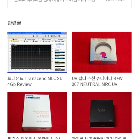
능 살펴보기 2주편
(10)
관련글
트래샌드 Transcend MLC SD
UV 필터 추천 슈나이더 B+W
4Gb Review
007 NEUTRAL MRC UV
필립스 전동칫솔 음파칫솔 소니
아이폰 보조배터리 추천 아이코