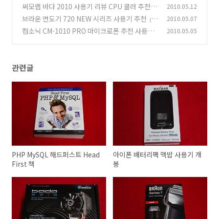
써모랩 바다 2010 사용기 리뷰 CPU 쿨러 추천
2010.05.12
(2
브라운 면도기 720 NEW 시리즈 사용기 추천
2010.05.07
3)
(1
컴소닉 CM-1010 PRO 마이크로폰 추천 사용기
2010.05.05
2)
(16)
관련글
PHP MySQL 해드퍼스트 Head
아이폰 배터리팩 맥밥 사용기 개
First 책
봉