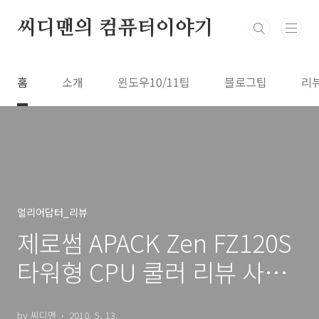
본문 바로가기
씨디맨의 컴퓨터이야기
홈
소개
윈도우10/11팁
블로그팁
리
얼리어답터_리뷰
제로썸 APACK Zen FZ120S
타워형 CPU 쿨러 리뷰 사용
기
by 씨디맨
2010. 5. 13.