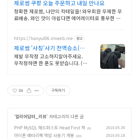
제로썸 쿠팡 오늘 주문하고 내일 만나요
정확한 제로썸, 나만의 칵테일을! 와우회원 무제한 무
료배송. 와인 맛이 아쉽다면 에어레이터로 풍부한 아로
마를 경험하세요.
https://hanyul06.imweb.me
광고
제로썸 '사칭'사기 전액승소(3
억7천) 사례보유
제발 무작정 고소하지말아주세요.
무작정하면 한 푼도 못받습니다. (법
무법인 한율)
36
구독하기
'
얼리어답터_리뷰
' 카테고리의 다른 글
PHP MySQL 해드퍼스트 Head First 책
2010.05.30
(9)
아이폰 배터리팩 맥밥 사용기 개봉
2010.05.18
(30)