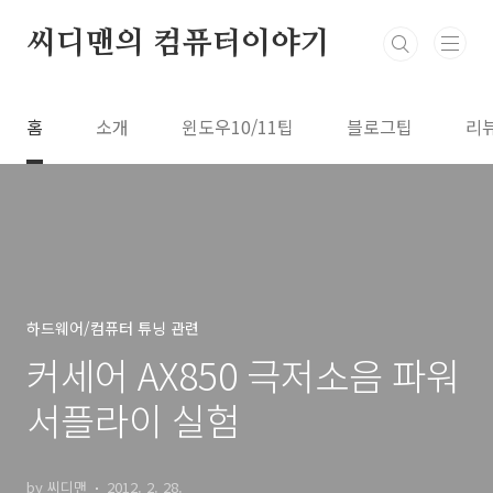
본문 바로가기
씨디맨의 컴퓨터이야기
홈
소개
윈도우10/11팁
블로그팁
리
하드웨어/컴퓨터 튜닝 관련
커세어 AX850 극저소음 파워
서플라이 실험
by 씨디맨
2012. 2. 28.