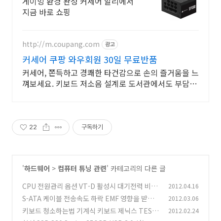
게이밍 환경 완성 커세어 알리에서
지금 바로 쇼핑
http://m.coupang.com
광고
커세어 쿠팡 와우회원 30일 무료반품
커세어, 쫀득하고 경쾌한 타건감으로 손의 즐거움을 느
껴보세요. 키보드 저소음 설계로 도서관에서도 부담없
이 사용하세요.
22
구독하기
'
하드웨어
>
컴퓨터 튜닝 관련
' 카테고리의 다른 글
CPU 전원관리 옵션 VT-D 활성시 대기전력 비교
2012.04.16
S-ATA 케이블 전송속도 하락 EMF 영향을 받을
2012.03.06
(4)
까? 실험기
키보드 청소하는법 기계식 키보드 제닉스 TESO
2012.02.24
(13)
RO M7 Gaming