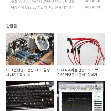
삼성 SSD 830 Series 256GB USB 3.0 성능
2012.01.06
(9)
(1
탁상시계 USB 5V 개조 하여 건전지 대체하기
2012.01.04
1)
(1
9)
관련글
CPU 전원관리 옵션 VT-D 활성
S-ATA 케이블 전송속도 하락
시 대기전력 비교
EMF 영향을 받을까? 실험기