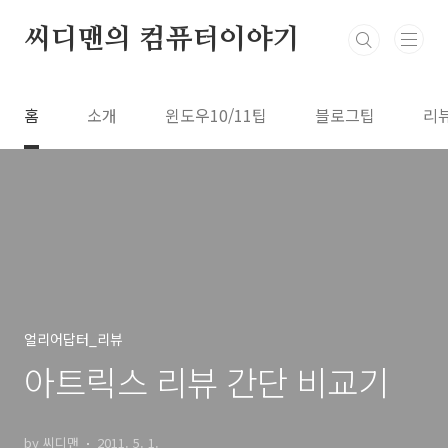
본문 바로가기
씨디맨의 컴퓨터이야기
홈
소개
윈도우10/11팁
블로그팁
리
얼리어답터_리뷰
아트릭스 리뷰 간단 비교기
by 씨디맨
2011. 5. 1.