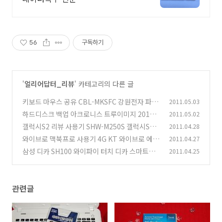
56
구독하기
'
얼리어답터_리뷰
' 카테고리의 다른 글
키보드 마우스 공유 CBL-MKSFC 강원전자 파일
2011.05.03
복사 클립보드 공유
하드디스크 백업 아크로니스 트루이미지 2011 P
2011.05.02
(18)
LUS
갤럭시S2 리뷰 사용기 SHW-M250S 갤럭시S2
2011.04.28
(12)
비교기 스펙
와이브로 맥북프로 사용기 4G KT 와이브로 에그
2011.04.27
(174)
EGG 뉴맥북프로 사용기
삼성 디카 SH100 와이파이 터치 디카 스마트폰
2011.04.25
(12)
연동 SH100
(6)
관련글