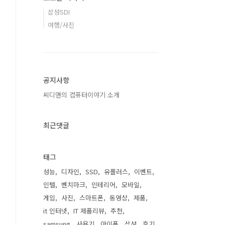
삼성SDI
여행/사진
공지사항
씨디맨의 컴퓨터이야기 소개
최근댓글
태그
성능
디자인
SSD
유플러스
이벤트
인텔
벤치마크
인테리어
모바일
게임
사진
스마트폰
동영상
제품
it 인터넷
IT 제품리뷰
추천
samsung
사용기
아이폰
삼성
후기