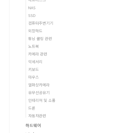
NAS
SSD
컴퓨터주변기기
외장하드
튜닝 쿨링 관련
노트북
카메라 관련
악세서리
키보드
마우스
열화상카메라
유무선공유기
인테리어 및 소품
드론
자동차관련
하드웨어