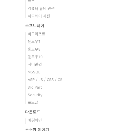
뉴스
컴퓨터 튜닝 관련
하드웨어 사전
소프트웨어
버그리포트
윈도우7
윈도우8
윈도우10
서버관련
MSSQL
ASP / JS / CSS / C#
3rd Part
Security
포토샵
다운로드
배경화면
소소한 이야기