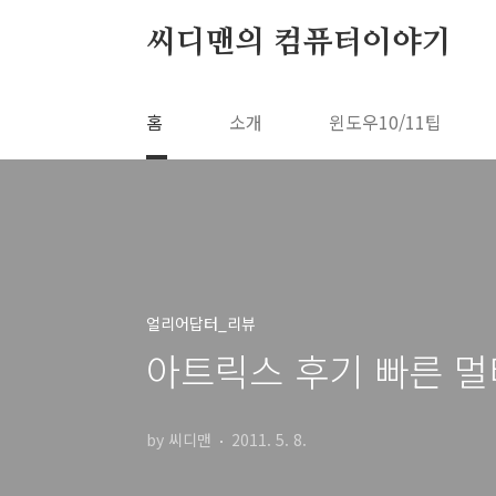
본문 바로가기
씨디맨의 컴퓨터이야기
홈
소개
윈도우10/11팁
얼리어답터_리뷰
아트릭스 후기 빠른 멀
by 씨디맨
2011. 5. 8.