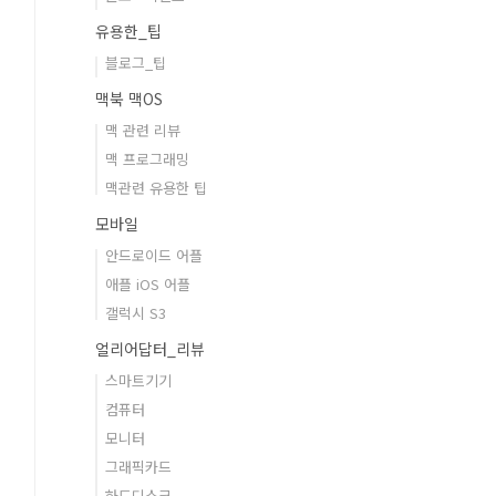
유용한_팁
블로그_팁
맥북 맥OS
맥 관련 리뷰
맥 프로그래밍
맥관련 유용한 팁
모바일
안드로이드 어플
애플 iOS 어플
갤럭시 S3
얼리어답터_리뷰
스마트기기
컴퓨터
모니터
그래픽카드
하드디스크