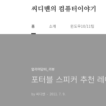
본문 바로가기
씨디맨의 컴퓨터이야기
홈
소개
윈도우10/11팁
얼리어답터_리뷰
포터블 스피커 추천 레이저
by 씨디맨
2011. 7. 9.