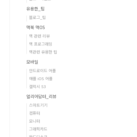
유용한_팁
블로그_팁
맥북 맥OS
맥 관련 리뷰
맥 프로그래밍
맥관련 유용한 팁
모바일
안드로이드 어플
애플 iOS 어플
갤럭시 S3
얼리어답터_리뷰
스마트기기
컴퓨터
모니터
그래픽카드
하드디스크