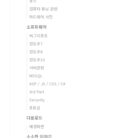
뉴스
컴퓨터 튜닝 관련
하드웨어 사전
소프트웨어
버그리포트
윈도우7
윈도우8
윈도우10
서버관련
MSSQL
ASP / JS / CSS / C#
3rd Part
Security
포토샵
다운로드
배경화면
소소한 이야기