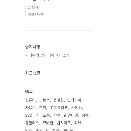
삼성SDI
여행/사진
공지사항
씨디맨의 컴퓨터이야기 소개
최근댓글
태그
컴퓨터
노트북
동영상
인테리어
사용기
추천
IT 제품리뷰
카메라
SSD
스마트폰
삼성
it 인터넷
성능
유플러스
모바일
벤치마크
리뷰
인텔
후기
It
게임
아이폰