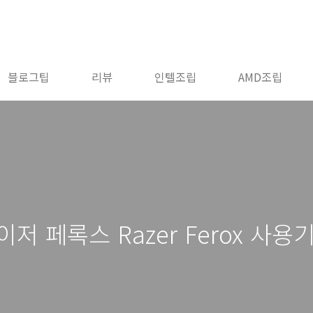
블로그팁
리뷰
인텔조립
AMD조립
 페록스 Razer Ferox 사용