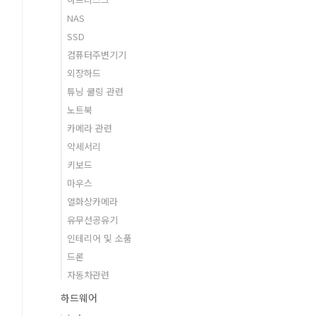
NAS
SSD
컴퓨터주변기기
외장하드
튜닝 쿨링 관련
노트북
카메라 관련
악세서리
키보드
마우스
열화상카메라
유무선공유기
인테리어 및 소품
드론
자동차관련
하드웨어