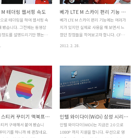
E M 테더링 웹서핑 속도
베가 LTE M 스카이 편리 기능 모션인식 SKY Books
 M 으로 테더링을 하여 웹서핑 속
베가 LTE M 스카이 편리 기능에는 여러가
해 봤습니다. 그전에는 동영상
지가 있지만 실제로 사용을 해 보면서 느
서핑정도를 설명드리기만 했는데
꼈던 장점들을 적어보고자 합니다. CF등
 어짜피 하는김에 인터넷 속도
에서 본적이 있을겁니다. 손으로 스마트
.
2012. 2. 28.
 봤습니다. 3G로 테더링 할 때
폰을 건드리지 않고 전화를 받거나 화면
 없는 좋은 속도가 나오네요. 베
을 넘기는것은 대표적인 베가 LTE의 편리
M으로 테더링을 하면 급하게 업로
기능 인데요. 실제로 사용해보니 꽤 편리
 때 신호가 약해서 걱정하고
하네요. 전화가 왔을 때 손을 전면카메라
 없겠네요. 혼잡한 지하철역
로 가져가서 모션인식을 시키면 자동으로
 안에서도 어느정도 속도 이
스피커폰으로 전환되어서 전화가 받아집
주므로 속도에 대해서 불편하셨
니다. 요리를 하는 중이었거나 손으로 스
해소가 어느정도 될 것입니다.
마트폰을 직접 만질 수 없는 상황에서는
역시도 노트북으로 사진을 몇
요긴하게 쓸만한 기능이죠. 모션인식 외
맥북에어 스티커 꾸미기 맥북프로 맥북
인텔 와이다이(WiDi) 삼성 시리즈5 울트라 NT530U4B-S54 NETGEAR Push2TV HD
하려고 했다가 3G로는 느린 정
에도 여러가지 편리 기능을 제공 합니다.
 업로드가 아예 안되서 4G로
상단의 폴딩화면에는 자주 쓸만한 조명,
스티커 구매해서 붙여 봤습니
인텔 와이다이(WiDi)는 지금은 2.0 으로
했었는데 금방 올려버려서 차이
테더링, 와이파이, 블루투스 등의 설정을
 꾸미기를 하니까 꽤 괜찮네요.
1080P 까지 지원을 합니다. 무선으로 영