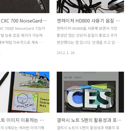
리를 레이드로 묶어서 OS 대용
면 만져보고 했네요. 길게 여러가지 만져
 쓰곤 했지만 요즘은 그렇게는
보고 싶었지만, 시간이 충분하질 못했습
젠하이저 CXC 700 NoiseGard 잡음제거 항공기 소음 줄이기
젠하이저 HD800 사용기 음질 젠하이저 HD700 CES2012 후기
 SDHC 16GB CLASS10
니다. 이게 너무 아쉽더군요. 제품은 2월
펙은 CLASS10을 만족하며 (읽
중순에 나올텐데 가격도 벌써 정보가 떳
C 700은 NoiseGard 기능이
젠하이저 HD800을 사용해 보면서 가장
 10MB/sec 이상) 방수 및 충
군요. 물론 몇몇곳은 허위정보도 있었지
털 능동 잡음 제거가 가능하
좋았던 점은 상당히 음질이 좋았고 귀가
제품 입니다. SD..
만요. 연사하면 니콘이 먼저 떠 오를겁니
내부처럼 지속적으로 계속 반
편안했다는 점 입니다. 안경을 쓰고 있는
다. 그리고 그동안 유저들에게..
을 없앨 수 있습니다. 청음회
저로서는 귀가 물리지 않아서 상당히 편
.
2012. 1. 26.
어봤을 때도 괜찮았는데요. 아
안하더군요. 젠하이저 HD800를 사용시
이저 CXC 700을 실제 써볼만
귀에 닿는 쿠션이 넓고 얇아서 장시간 끼
 탔을 때에는 사용해 볼 수가
고 있더라도 귀를 누르지 않고 완전히 덮
잠시만 써본것이라서요. 물론
는 형태가 되어서 착용감이 좋습니다. 오
 쓰고 지하철도 다녀보고 사
픈형으로 되어있어서 주위가 조용해야 좋
은 거리도 걸어보고 방에서도
은 음감을 할 수 있다는 조건이 있긴 했지
다. 이곳저곳에서 써보니 어
만, 실제 사용할 때 느낌은 너무 좋았습니
 장점이 있는지 알게 되었네
다. 잠시 밖에 써볼 수 없다는게 아쉬울 따
 CXC 700 이어폰에는 뭔가
름이네요. 라스베거스의 CES2012에 전
갤럭시 노트 이미지 이용하는 어플 활용기
갤럭시 노트 S펜의 활용성과 포지션
부분이 붙어 있습니다. 그 부분
시장을 둘러보다가 젠하이저 부스도 둘러
잡음 제거를 하게 되는데요. 물
보았는데요. 젠하이저 HD700 과 HD800
의 S메모는 여러번 이야기해
갤럭시 노트의 S펜의 활성성과 제품의 포