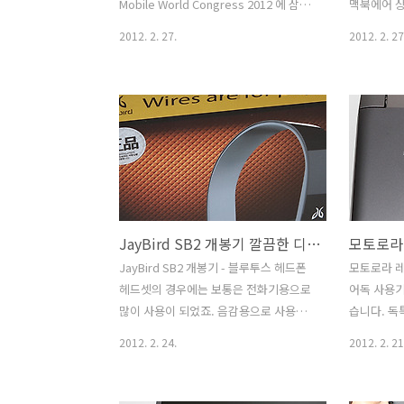
Ati 7550M을 장착하면서 약간은 애매한
를 알고 있
Mobile World Congress 2012 에 삼성
맥북에어 
포지션을 가지고 ..
체험을 했네요.
전자는 갤럭시빔과 갤럭시탭2를 공개합
있고 전원을
2012. 2. 27.
2012. 2. 27
니다. 첨단 모바일 기기들이 대거 나올것
자기를 하
인 이번 MWC에 기대되는 제품 중 하나
가 하기도 
죠. MWC 2012 생방송으로 좀 더 빨리 만
어를 꺼내놓
나보세요. 갤럭시빔 GT-I8530은 스마트
서는 조금 
폰에 말그대로 프로젝트를 붙여놓은 형태
들때가 있습
인데요. 캠코더 중에도 이런 형태가 있긴
커를 붙여보
하죠. 프로젝트 따로 스마트폰에 든 데이
를 낼 수 
터 따로 이렇게 있으면 분명 데이터를 다
북프로용으
시 보내서 봐야하지만 프로젝트와 이리체
어에도 맥북
JayBird SB2 개봉기 깔끔한 디자인의 블루투스 헤드폰 헤드셋
형이기 때문에 벽이 있는곳이라면 어디서
은 모양이 
든 바로 프로젝트를 켤 수 있습니다. 최대
로 표시 나
JayBird SB2 개봉기 - 블루투스 헤드폰
모토로라 레
50인치 프로젝션화면, 15루멘(lumen)밝
큰 스티커 
헤드셋의 경우에는 보통은 전화기용으로
어독 사용기
기, nHD(640x360)해상도의 재원을 보
한지 저도 
많이 사용이 되었죠. 음감용으로 사용이
습니다. 독
여..
라 지금 가
되긴 했지만, 음질의 느낌 등으로 사용자
마트폰들이 
2012. 2. 24.
2012. 2. 21
나..
들이 많이 꺼려하긴 했었는데요. JayBird
토로라 레이
SB2는 블루투스를 사용했음에도 음악 감
디어독을 이
상용으로 쓰기 충분하게 만들어졌습니다.
스크탑처럼