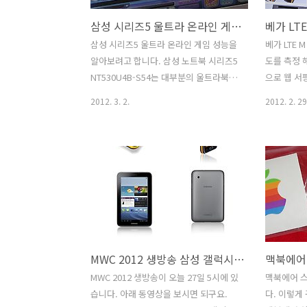
삼성 시리즈5 울트라 온라인 게임 성능 삼성 노트북 시리즈5 NT530U4B-S54
베가 LT
삼성 시리즈5 울트라 온라인 게임 성능을
베가 LTE
알아보려고 합니다. 삼성 노트북 시리즈5
도를 측정 
NT530U4B-S54는 대부분의 울트라북이
으로 웹 
HD3000를 사용하는데 반해서 Ati
노트북으로
2012. 3. 2.
2012. 2. 29
7550M을 추가로 장착 했습니다. CPU 코
테스트를 해
어에 내장되어 있는 HD3000과 Ati
에는 볼 수
7550M을 필요에 따라서 번갈아가며 사용
가 LTE 
을 하게 됩니다. 이른바 하이브리드 그래
드를 해야할
픽이라고 하죠. 덕분에 게임이 잘 돌아갑
그럴 필요가
니다. 삼성 시리즈5 울트라를 사용하는 유
이나 지하철
저는 휴대성을 제일 먼저 염두해 두었을
상은 나와
것이라고 생각합니다. 울트라북이라는 이
던 분들은 
름에 추가적인 비용을 지불하고 구매하는
실제로 저 
MWC 2012 생방송 삼성 갤럭시빔 갤럭시탭2 공개
이유중 하나가 얇고 가볍다라는 울트라북
개 업로드 
의 표현 때문이죠. 삼성 노트북 시리즈5
도가 아니라
MWC 2012 생방송이 오늘 27일 5시에 있
맥북에어 
NT530U4B-S54은 13인치와는 다르게
테더링을 
습니다. 아래 동영상을 보시면 되구요.
다. 이렇게