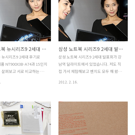
. 물론 진짜 컴퓨터처럼 쓸 수
해서 노트북 스탠드를 쓰면 무엇이 좋은
아닙니다. 모토로라 레이저로
지 그리고 디자인은 어떤지 견고한지 등
 웹서핑이나 전화, 음악듣기, 사
을 알아 보도록 하겠습니다. 이 스탠드를
영상 보기 등이 가능하죠. 스마
사용하면서 편했던점은 노트북을 바닥에
면은 작고 고속타이핑도 힘이
서 조금 높에 띄워놓을 수 있어서 듀얼모
것을 확장하는 개념으로 연결
니터로 쓸 때에도 기존모니터와 눈높이가
삼성 노트북 뉴시리즈9 2세대 후기 13.3인치 15인치 NT900X3B-A74 비교 리뷰
삼성 노트북 시리즈9 2세대 발표회
 이지요. 물론 꼭 랩독과 HD
비슷해서 편했다는 점 입니다. 붉은색 라
독을 써야하는것은 아니지만,
인은 원래 노트북이 놓인다면 모니터가
 뉴시리즈9 2세대 후기로
삼성 노트북 시리즈9 2세대 발표회가 강
 편리한 점 들이 있습니다. 집
시작하는 위치 입니다. 그런데 elago L2
제품 NT900X3B-A74과 15인치
남역 달라이트에서 있었습니다. 저도 직
 컴퓨터를 꼭 켜지 않더라도
Stand에 올려놓으면 모니터의 높이가 높
 살펴보고 서로 비교하는 벤
접 가서 체험해보고 벤치도 모두 해 왔습
연결된 동영상이나 음악을 가
아지고 보통 우리가..
해보도록 하겠습니다. 디자인적
니다. 13.3인치 모델인 NT900X3B-A74
.
2012. 2. 16.
당히 우수해졌지만 삼성 노트북
과 아직 완전히 정해지지 않은것으로 보
2세대는 크기도 동급 최강으로
인 15인치 모델을 미리 만져 볼 수 있었는
무게도 잡았고 엄청난 시간을
데요. 이전 모델보다 훨씬 얇아진 디자인
자인 등 만족할만한 여러부분에
에 알루미늄으로 바뀌어서 좀 더 세련되
제품입니다. 부팅속도의 경우
어졌고 성능도 더 업그레이드가 되었습니
 뉴시리즈9 2세대 제품 경우
다. 프리미엄이라는 이름을 붙여도 될 정
-A74와 15인치 모델 모두 9.8
도의 디자인과 성능으로 나온것이 주목할