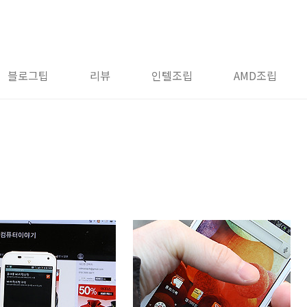
블로그팁
리뷰
인텔조립
AMD조립