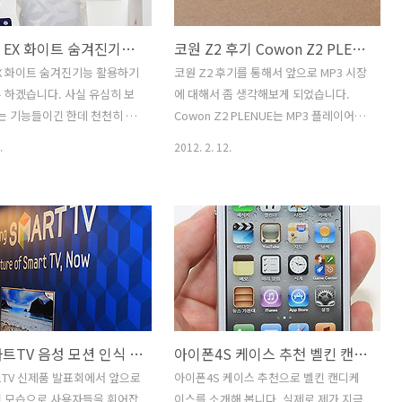
운 수치를 기록 했습니다. 물
점이네요. 그런데 가격도 출고가가 쌔게
누른 상태에서 시작한 시간 입
나왔습니다. 삼성 노트북 뉴시리즈9 벤치
베가 LTE EX 화이트 숨겨진기능 활용하기
코원 Z2 후기 Cowon Z2 PLENUE 외형 디자인편
은 전원 연결시의 측정 속도이
마크 바로가기 삼성 노트북 뉴시리즈9 2
이 켜도 전원 버튼을 누르고 켜
세대 후기 13.3인치 15인치 NT900X3B-
 EX 화이트 숨겨진기능 활용하기
코원 Z2 후기를 통해서 앞으로 MP3 시장
에 부팅이 모두 완료되는 속도
A74 비교 리뷰 삼성 노트북 뉴시리즈9
 하겠습니다. 사실 유심히 보
에 대해서 좀 생각해보게 되었습니다.
군요. 특이할 점은 휴대성을
13.3 인치와 15인치 모델 입니다. 벤치를
있는 기능들이긴 한데 천천히 설
Cowon Z2 PLENUE는 MP3 플레이어로
 인치 모..
직접 한 글을 가능하..
 하겠습니다. 스마트폰도 그냥
유명한 Cowon의 신제품입니다. 코원 Z2
.
2012. 2. 12.
면 전화기가 되겠지만 숨겨진기
는 안드로이드OS가 탑제되어 필요한 앱
하면 베가 LTE EX 화이트도
을 설치하고 사용자가 원하는데로 확장이
를 줄 것입니다. 직접 사용해
가능하게 되었죠. 이제는 더이상 MP3 만
그립감은 화면은 4.5인치로 그
으로는 승부하는것은 힘들다는 내용이 반
 작은편도 아니고 큰편도 아
영된 제품입니다. 실제로 이런 움직임은
했고 후면은 살짝 둥글게 되
가속화 되어서 더이상 사용자들의 필요를
에 잘 잡히더군요. 가장자리
충족해주지 않으면 도태될 수 있기 때문
윗부분 아래부분도 살짝 곡선
에 이를 만족하는 제품들이 많이 나오게
 있어서 전체적으로 둥글둥글한
될 것 입니다. 안드로이드 OS가 탑제된
삼성 스마트TV 음성 모션 인식 스마트 에볼루션 키트 신제품 발표회
아이폰4S 케이스 추천 벨킨 캔디케이스 사용기
 있습니다. 상단과 하단 부분
코원 Z2 PLENUE는 MP3의 역할뿐만 아
베가레이서를 살짝 닮아 있기
니라 올레마켓에서 필요한 앱을 다운로드
TV 신제품 발표회에서 앞으로
아이폰4S 케이스 추천으로 벨킨 캔디케
 화이트 모델을 써보고 있는데
가 가능하고 WiFi에 연결해서 인터넷도
떤 모습으로 사용자들을 휘어잡
이스를 소개해 봅니다. 실제로 제가 지금