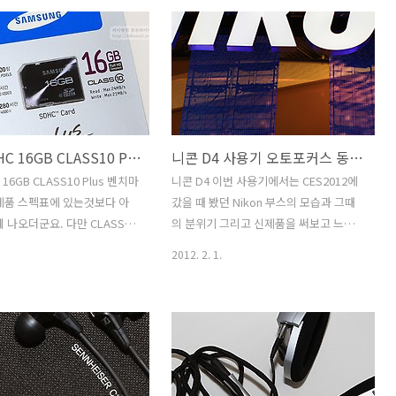
이파이를 잘 활용하면 편리하다
습니다. 삼성에서는 가장 상위급 SSD 제
 알고 있었는데 WB150F는 이
품으로 SSD 830 Series 가 있습니다. 이
없이 다 되는군요. CES2012
제품이 그대로 여기에도 사용이 됩니다.
 직접 가서 보면서 사실은 이
그것도 128GB가 장착되어있죠. 그런데
스(테이블 PC)와의 사용을 해
벤치를 해보던중 생각보다 성능이 안나오
기대했었는데 그건 하지 못했고
더군요. 노트북의 CPU 퍼포먼스 때문에
해보는것만 해보았네요. 사진
낮게 나온것인가 생각하다가 S-ATA2 인
삼성 SDHC 16GB CLASS10 Plus 벤치마크 성능
니콘 D4 사용기 오토포커스 동영상 가격 CES2012 후기
 생각보다는 빨랐습니다. 컴퓨
터페이스에 연결한 속도만큼 밖에 나오지
속전에 해야할 사전 준비 작
않아서 몇가지 실험을 해봤더니 속도가
16GB CLASS10 Plus 벤치마
니콘 D4 이번 사용기에서는 CES2012에
도 프로그램을 설치해놓는것정
올라가네요. 이 방법은 아래에서 설명하
제품 스펙표에 있는것보다 아
갔을 때 봤던 Nikon 부스의 모습과 그때
이것은 정확하게 확인하진 못했
니 참고하세요. 삼성 시리즈5 울트라 체험
 나오더군요. 다만 CLASS10
의 분위기 그리고 신제품을 써보고 느낀
 디카에서 해..
단이 되어서 ..
만족하네요. 꼭 표기하자면
점 등을 적어보겠습니다. 이건 꼭 봐야겠
2012. 2. 1.
20이나 마찬가지니까요. 삼성
다고 생각했던게 니콘 D4 이긴 한데요. 직
B CLASS10 Plus의 4K 속도
접 부스에 가서 사용해보니 제품은 만져
디카나 캠코더 등에 장착되어
볼 수 있는것은 딱 4-5개 뿐이었지만 설명
 순차 쓰기랑 순차 읽기만 중
도 잘해주고 부스도 넓어서 편하게 찍으
요하지 않습니다. 4K의 속도
면서 볼 수 있었습니다. 다만 저만 계속 만
것이라면 CF메모리나 또는
질 수 는 없었기에 몇분간 만져보고 다시
 생각하게 될테니까요. 예전에
다른분께 넘겼다가 다시 또 줄이 줄어들