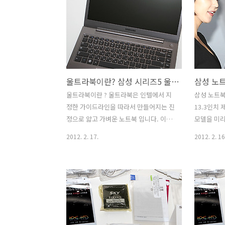
제이버드는 2006년 설립된 미국의 블루
수 있습니다
투스 음향기기 전문 회사 입니다.
있다는건 
JayBird는 무선이 주는 편리함을 스포츠
할 수 있는
와 피트니스 환경에 최적화하여 미국 내
진보기, 동
많은 운동선수들이 애용하는 브랜드 입니
트폰의 화
다. JayBird SB2 개봉 후 아이폰4S와 페
듭니다. 이
울트라북이란? 삼성 시리즈5 울트라 NT530U4B-S54 필요한 유저와 가이드
이링 후 음악을 들어 봤는데 음악이 꽤 괜
하는것이 독
찮게 들리는군요. 그냥 단순한 스트레오
멀티미디어
울트라북이란 ? 울트라북은 인텔에서 지
삼성 노트북
블루투스 해드셋과는 좀 차이가 있었습니
사용이 되면
정한 가이드라인을 따라서 만들어지는 진
13.3인치 
다. 끊어지는 느낌도 없었구요. 물론 좀 더
에 들어와서
정으로 얇고 가벼운 노트북 입니다. 이전
모델을 미리
테스트를 해 봐야..
DLNA에 
의 울트라씬은 사실 노트북을 얇게만 하
치마크도 
2012. 2. 17.
2012. 2. 16
져..
고 무게를 줄이는데 촛점을 잡았지만 실
으로도 상
제로 많은 호응은 받지 못했습니다. 하지
뉴시리즈9 
만, 울트라북은 초절전CPU (ULV - Ultra
얇아졌고 
Low Voltage)의 도움과 새로 적용되는
투자한 디
인텔의 신기술들이 만나서 만들어진 진정
서 괜찮은 
으로 얇아졌고 무게도 가벼워진 앞으로의
삼성 노트북
계속 주목을 받을 제품 입니다. 물론 가이
NT900X3B