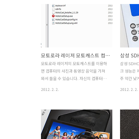
로 소개하는 이유는 크기가 적당하고 포
보면서 와
트가 2개이기 때문입니다. Power Pack
는것을 이미
4000의 크기는 넓지만 두께가 얇아 가방
제는 선연결
등에 넣고다니기에 무리는 없습니다. 아
삼성 부스에
이패드2 등을 충전이 가능한점도 장점이
제품과 서피
네요. 가끔 충전이 안되는것으로 표기 될
보는것을 
때도 있었는데 다시 뺏다가 꽂으니 충전
따로 사용
모토로라 레이저 모토캐스트 컴퓨터 개인 클라우드 구축
이 되더군요. 물론 단점도 있었으니 충전
전송속도는
을 하는 입력 부분이 우리가 알고 있는
터에서의 접
모토로라 레이저의 모토캐스트를 이용하
삼성 SDHC 
USB 형태가 아니기 때문에 벨킨 파워팩
업은 아마
면 컴퓨터의 사진과 동영상 음악을 가져
크 성능은 
을 충전 하기 위해서는 별도의 충전기가
도일텐데 
와서 들을 수 있습니다. 자신의 컴퓨터의
주 약간 낮게
반드시 필요합니다. ..
지만 어쨋든
하드디스크 공간을 클라우드 공간처럼 쓸
은 충분히 
2012. 2. 2.
2012. 2. 2.
수 있죠. 물론 비슷한 서비스는 많지만 모
CLASS 
토로라 레이저의 모토캐스트는 다운로드
SDHC 16G
를 항상 받는 PC에 설치해서 언제든 음악
는 어짜피 
과 동영상을 가져와서 볼 수 있다는 장점
서 사용되어
이 있죠. 프로그램 설치도 간편한 편입니
요할테니 중
다. 어디에서 다시 다운로드 해야할 필요
가 중요한 
없이 모토로라 레이저를 컴퓨터에 USB
SSD 쪽을