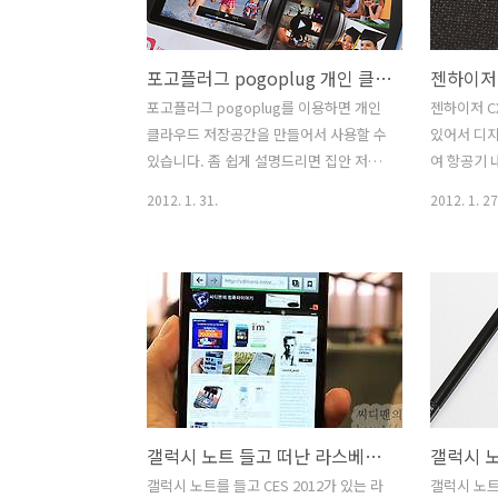
케이블을 이용해서 연결 한 뒤 내부 저장
는 CF메모
장치에 있는 파일을 실행해서 설치가 가
파티션으로
포고플러그 pogoplug 개인 클라우드 저장공간 만들기
능 합니다. 설치도 그렇게 어려운 편이 아
안하죠. 삼성
니고 자신의 컴퓨터의 넓은 공간을 사용
Plus의 스
포고플러그 pogoplug를 이용하면 개인
젠하이저 CX
할 수 있으니 잘 이용하면 꽤 유용할 것으
기 쓰기 모두
클라우드 저장공간을 만들어서 사용할 수
있어서 디지
로 보입니다. 다만 몇몇 동영상은 재생이
격에도 강한 
있습니다. 좀 쉽게 설명드리면 집안 저장
여 항공기 
원활하지 않았다는 점도 분명 있네요. 그
공간을 만들어놓고 외부에 있거나 집안에
복되는 소음
2012. 1. 31.
2012. 1. 27
런 ..
있거나 스마트폰으로 쉽게 포고플러그에
에 가서 들
접근해서 동영상 음악 사진을 불러와서
쉬운게 젠하
사용이 가능 합니다. NAS라는 것으로도
한 비행기를
물론 사용이 가능하지만 별도로 하드디스
없었네요. 
크를 구매하거나 또는 비용적인 부분이
이 이어폰을
발생하며 설치하는 것이 초보자에게는 다
람들이 많
소 어려운 부분이 있습니다만, 포고플러
써 보았습니
그 pogoplug는 좀 더 쉽게 클라우드 공
느 장소에서
간을 만들 수 있도록 해주고 USB 외장하
요. 젠사이저
갤럭시 노트 들고 떠난 라스베거스
드나 USB메모리 , SD메모리등 자신이 가
좀 두꺼운 
지고 있는 저장장치를 활용할 수 있도록
에서 능동 
갤럭시 노트를 들고 CES 2012가 있는 라
갤럭시 노트