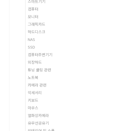
스마트기기
컴퓨터
모니터
그래픽카드
하드디스크
NAS
SSD
컴퓨터주변기기
외장하드
튜닝 쿨링 관련
노트북
카메라 관련
악세서리
키보드
마우스
열화상카메라
유무선공유기
인테리어 및 소품