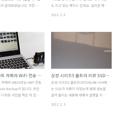
 색상이 밝아서인지 괜찮군요.
즐기고 카카오톡으로 친구들과 채팅도 즐
서 알아보았습니다. 가장 핵
도 쓰고 있는 케이스 인데요. 실리콘 케이
별한 LED가 들어가 있어서 ..
길 수 있습니다. 참고로 코..
내용은 음성 모션 인식의
스라서 손에 잡는 느낌도 좋고 감촉도 좋
2012. 2. 5.
teraction 과 스마트 에볼루션
습니다. 캔디케이스라는 이름에서 알 수
. CES2012를 직접 다녀와서
있듯 모양은 같지만 여러가지 색으로 모
지만, 예전에는 좀 더 많은 기
양이 다 달라보이네요. 벨킨 캔디케이스
 많은 기능을 사용자에게 쓰도
는 아이폰4와 아이폰4S 둘다 같이 쓸 수
했다면 지금은 좀 더 쉽게 사용
있습니다. 측면의 진동스위치 부분이 위
 사용자 중심의 인터페이스로
치가 약간 다른데 두개 모두 사용 가능하
 있다는 것 입니다. 이번에 저
게 해 놓았네요. 카메라 홀 부분에도 색을
스마트TV에 관심이 많아서 "하
주어서 디테일을 살렸구요. 측면에 볼륨
라고 말하며 직접 음성인식과 모
조절 버튼과 전원 버튼은 튀어나오게 되
삼성 스마트 카메라 WiFi 전송 WB150F CES 2012 후기
삼성 시리즈5 울트라 리뷰 SSD 성능 제한 풀기 NT530U4B-S54
 사용해 보았습니다. 직접 해
어있어서 손으로 살짝 눌러서 버튼을 제
좋은것은 없더군요. 저 역시
어 할 수 있습니다. 완성도가 꽤 높은 케이
카메라 WB150F는 WiFi 전송
삼성 시리즈5 울트라 NT530U4B-S54에
던 사실을 많이 알게 되었습
스네요. 재질적인 문제로 오래 쓰다보면
uto Backup이 됩니다. 무슨
는 SSD가 사용이 되었는데 원래 성능을
역의 서초사옥에서 삼성 스마
색이 조금 바뀔 수 있다는 점만 빼구요. 그
 디카로 사진을 찍은 뒤 집에
끌어 올리는 내용에 대해서 설명을 이번
 신제품 발..
러면 제가 추천하는 이유를 한번 살펴보..
몇번만 누르면 선 연결없이 컴
리뷰를 통해서 자세히 설명해보겠습니다.
2012. 2. 3.
이 가능 하다는 것 입니다. 삼
삼성 시리즈5 울트라 NT530U4B-S54는
카메라는 예전에 SH100을 써
하드디스크를 대신해서 SSD가 들어가 있