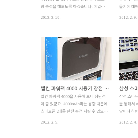
시킬 수 도 있습니다. 물론 이런기능이 되
전체적으로
량 측정을 해보도록 하겠습니다. 메일로
을지에 대해
는 스마트폰은 많고..
하단에는 특
도 또는 전화도 와서 물어보는 분들이 계
심이 되는 
2012. 2. 10.
2012. 2. 9.
셔서 저도 이번에 좀 무리를 해서 테스트
Smart In
를 여러가지 해 봤습니다. 삼성 시리즈5
키트 입니다
울트라 NT530U4B-S54을 구매하는 분들
도 느낀것이
몇가지 특징이 있을겁니다. 휴대성이라는
술력 좀 더
부분을 먼저 들 수 있겠죠. 노트북을 실제
록 강요를 
로 써보면 충전기도 챙기고 마우스도 챙
하고 좀 더
겨보면 부피는 일단 커집니다. 가벼운 노
발전을 하고
트북 샀더니 오히려 가방만 하나 더 사야
역시 삼성 
하는 경우도 생기죠. 물론 가방을 보통 주
이 티비" 
벨킨 파워팩 4000 사용기 장점 단점 Power Pack 4000 보조배터리 추천
지만요. 그런데 배터리 시간이 좀 길다면
션 인식등을
하루정도 잠시 나갔다 오는 용도로는 충
보는것만큼 
벨킨 파워팩 4000을 사용해 보니 장단점
삼성 스마트 
전기를 챙기진 않아도 됩니다. 울트라북
이번에 몰랐
이 좀 있군요. 4000mAh라는 용량 때문에
을 통해서 A
은 이런 부분에서 약간 효용성이 있습니
니다. 강남
스마트폰 2대를 완전 충전 시킬 수 있으며
말이냐 하면
다. 소음 부분은 특히 제 경우에 ..
트TV 2012
USB 출력 단자가 2개이기 때문에 2개의
와서 버튼 
2012. 2. 5.
2012. 2. 4.
장비를 동시에 충전이 가능 합니다. 벨킨
퓨터로 백업
파워팩 4000을 보조배터리 추천 제품으
성 스마트 