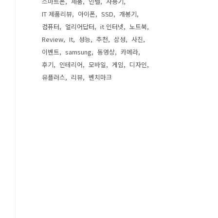
스마트폰
제품
인텔
사용기
IT 제품리뷰
아이폰
SSD
개봉기
컴퓨터
얼리어답터
it 인터넷
노트북
Review
It
성능
추천
삼성
사진
이벤트
samsung
동영상
카메라
후기
인테리어
모바일
게임
디자인
유플러스
리뷰
벤치마크