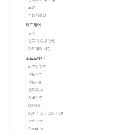
드론
자동차관련
하드웨어
뉴스
컴퓨터 튜닝 관련
하드웨어 사전
소프트웨어
버그리포트
윈도우7
윈도우8
윈도우10
서버관련
MSSQL
ASP / JS / CSS / C#
3rd Part
Security