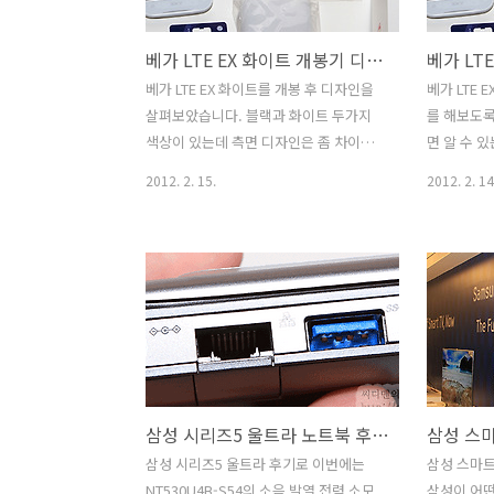
드라인이 무슨 법같은것은 아닙니다. 제
초의 경이로
조사들은 이것을 가능하면 지켜서 만드려
론 버튼을 
베가 LTE EX 화이트 개봉기 디자인 및 기능 활용
고 노력중이죠. 일반적으로 울트라북이
니다. 이것
가지는 특성은 21mm 이하의 얇은 두께
며 전원 없
베가 LTE EX 화이트를 개봉 후 디자인을
베가 LTE
와 빠른 시작 및 재시작 성능, 보다 긴 배
도 16초만
살펴보았습니다. 블랙과 화이트 두가지
를 해보도록
터리 성능 입니다. 이 글의 취지는 ? 이번
를 보여주더
색상이 있는데 측면 디자인은 좀 차이가
면 알 수 
글은 가능하면 좀 쉽게 적도..
중시한 13.3
있군요. 색만 다른게 아니란것이죠. 이전
명해보도록
2012. 2. 15.
2012. 2. 14
에 베가 LTE EX의 숨겨진기능을 먼저 살
전화만 쓰
펴보았는데요. 이번에는 네트워크 기능에
능을 잘 활용
좀 더 촛점을 맞춰서 설명을 해 보도록 하
특별한 재미
겠습니다. 에어링크라는 기능을 활용하
보니 먼저 
면, 베가 LTE EX를 꼭 서버처럼 만들 수 있
렇게 그렇게
습니다. 물론 서버로 실제로 쓰는것이 아
니기에 적당
니라 찍은 사진을 다른 사람들에게 링크
어있어서 손
를 줘서 직접 보고 가져갈 수 있도록 할 수
가 둥글고 
있죠. 미디어링크 기능을 이용하면 WiFi
이 들어가
삼성 시리즈5 울트라 노트북 후기 NT530U4B-S54 소음 발열 전력 소모량 측정
에 연결된 DLNA를 지원하는 장치의 사
모습을 하고
진, 동영상, 음악을 가져와서 직접 재생도
은 예전의 
삼성 시리즈5 울트라 후기로 이번에는
삼성 스마트
가능하고 다른 디스플레이러 원격 재생
도 하구요.
NT530U4B-S54의 소음 발열 전력 소모
삼성이 어