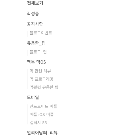
전체보기
작성중
공지사항
블로그이벤트
유용한_팁
블로그_팁
맥북 맥OS
맥 관련 리뷰
맥 프로그래밍
맥관련 유용한 팁
모바일
안드로이드 어플
애플 iOS 어플
갤럭시 S3
얼리어답터_리뷰