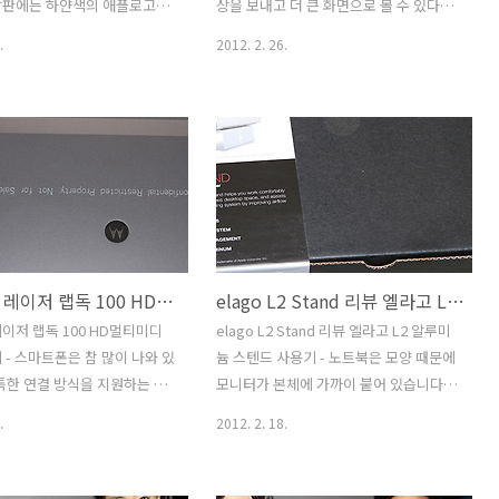
었지만 정말 다시 한번 몸으로
모아놓고 한번에 설정해서 사용이 가능
상판에는 하얀색의 애플로고가
상을 보내고 더 큰 화면으로 볼 수 있다는
 베가 LTE ..
합니다. 설정창에 버튼을 크게 배열해서
 켜면 빛이 들어오는데요. 잠
것이지요. 삼성 시리즈5 울트라
.
2012. 2. 26.
처음..
면 빛이 어두워졌다가 밝아졌다
NT530U4B-S54에 NETGEAR Push2TV
하죠. 근데 많은 분들이 맥북에
HD를 사용해서 인텔 와이다이(WiDi)를
으면 실제 쓰고 있는 입장에
시연해보는 모습으로 제가 어느정도까지
더 독특해보이고 싶은 기분이
사용이 가능한지 보여드리도록 하겠습니
니다. 이때 이 맥북에어 스티
다. 실제 사용해보니 1080P 동영상 재생
세요. 상당히 독특한 분위기
에 문제는 없었고, 거리는 5-10m 까지 지
있습니다. 큰 스키커는 원래는 맥
원하므로 조금 거리가 멀어져도 동영상
로 만들어진것이지만, 맥북에
재생하는데는 문제는 없더군요. 참고로
에도 붙일 수 있습니다. 약간
동영상 재생중에 다른 작업을 하거나 하
모토로라 레이저 랩독 100 HD멀티미디어독 사용기
elago L2 Stand 리뷰 엘라고 L2 알루미늄 스텐드 사용기
어긋나긴 한데요. 잘 붙이면 별
면 동영상이 느려지거나 약간 딜레이가
지 않고 붙일 수 있습니다. 근데
생기기도 했습니다. 보통은 720p로 재생
이저 랩독 100 HD멀티미디
elago L2 Stand 리뷰 엘라고 L2 알루미
하나가 6000원선입니다. 구매
을 하고 화면을 확대해서 사용하는것을
 - 스마트폰은 참 많이 나와 있
늄 스텐드 사용기 - 노트북은 모양 때문에
좀 된 시점에서 글을 적는것이
권했지만 1080P에서 동영상 재생도 화질
특한 연결 방식을 지원하는 스
모니터가 본체에 가까이 붙어 있습니다.
격은 얼마정도인지 기억이 안
깨끗하게 잘 나오더..
많은데요. 그중에 하나가 모
그래서 노트북으로만 업무를 보는 경우에
.
2012. 2. 18.
저입니다. 랩독과 HD멀티미
사용자의 시선이 아래쪽을 향하게 되는데
용하여 HDTV에 연결해서 데
요. 이것을 살짝 올려주는것이 노트북 스
 쓰거나 또는 노트북처럼 쓸
텐드 입니다. elago L2 Stand 리뷰를 통