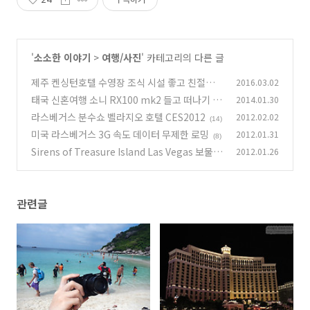
'
소소한 이야기
>
여행/사진
' 카테고리의 다른 글
제주 켄싱턴호텔 수영장 조식 시설 좋고 친절한
2016.03.02
사진 다수
태국 신혼여행 소니 RX100 mk2 들고 떠나기 1
2014.01.30
(5)
편
라스베거스 분수쇼 벨라지오 호텔 CES2012
2012.02.02
(9)
(14)
미국 라스베거스 3G 속도 데이터 무제한 로밍
2012.01.31
(8)
Sirens of Treasure Island Las Vegas 보물섬
2012.01.26
의 사이렌 CES2012 후기
(4)
관련글