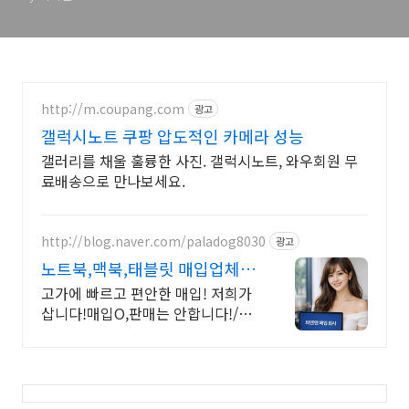
http://m.coupang.com
광고
갤럭시노트 쿠팡 압도적인 카메라 성능
갤러리를 채울 훌륭한 사진. 갤럭시노트, 와우회원 무
료배송으로 만나보세요.
http://blog.naver.com/paladog8030
광고
노트북,맥북,태블릿 매입업체
고가 매입 회사
고가에 빠르고 편안한 매입! 저희가
삽니다!매입O,판매는 안합니다!/17
년된 회사 저희가 고객님의 노트북,
맥북,태블릿PC를 삽니다! 매입O판
매X /2015년식이후