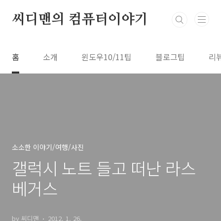
본문 바로가기
씨디맨의 컴퓨터이야기
홈
소개
윈도우10/11팁
블로그팁
리
소소한 이야기/여행/사진
갤럭시 노트 들고 떠난 라스
베거스
by 씨디맨
2012. 1. 26.