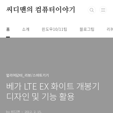
본문 바로가기
씨디맨의 컴퓨터이야기
홈
소개
윈도우10/11팁
블로그팁
리
얼리어답터_리뷰/스마트기기
베가 LTE EX 화이트 개봉기
디자인 및 기능 활용
by 씨디맨
2012. 2. 15.