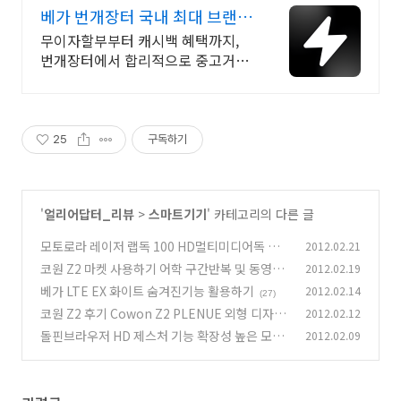
베가 번개장터 국내 최대 브랜드
중고거래
무이자할부부터 캐시백 혜택까지,
번개장터에서 합리적으로 중고거래
하세요 전국 각지에서 올라오는 전
국구 최다 상품 매일 10만 개 이상의
신규 상품 업로드
25
구독하기
'
얼리어답터_리뷰
>
스마트기기
' 카테고리의 다른 글
모토로라 레이저 랩독 100 HD멀티미디어독 사
2012.02.21
용기
코원 Z2 마켓 사용하기 어학 구간반복 및 동영상
2012.02.19
(14)
웹서핑 속도
베가 LTE EX 화이트 숨겨진기능 활용하기
2012.02.14
(10)
(27)
코원 Z2 후기 Cowon Z2 PLENUE 외형 디자인
2012.02.12
편
돌핀브라우저 HD 제스처 기능 확장성 높은 모바
2012.02.09
(12)
일 브라우저
(13)