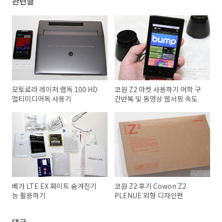
관련글
모토로라 레이저 랩독 100 HD
코원 Z2 마켓 사용하기 어학 구
멀티미디어독 사용기
간반복 및 동영상 웹서핑 속도
베가 LTE EX 화이트 숨겨진기
코원 Z2 후기 Cowon Z2
능 활용하기
PLENUE 외형 디자인편