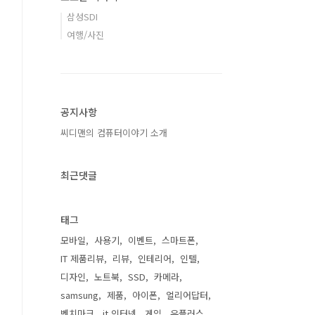
삼성SDI
여행/사진
공지사항
씨디맨의 컴퓨터이야기 소개
최근댓글
태그
모바일
사용기
이벤트
스마트폰
IT 제품리뷰
리뷰
인테리어
인텔
디자인
노트북
SSD
카메라
samsung
제품
아이폰
얼리어답터
벤치마크
it 인터넷
게임
유플러스