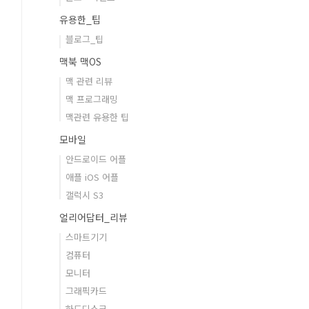
유용한_팁
블로그_팁
맥북 맥OS
맥 관련 리뷰
맥 프로그래밍
맥관련 유용한 팁
모바일
안드로이드 어플
애플 iOS 어플
갤럭시 S3
얼리어답터_리뷰
스마트기기
컴퓨터
모니터
그래픽카드
하드디스크