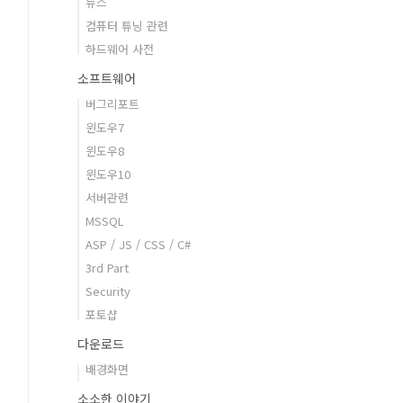
뉴스
컴퓨터 튜닝 관련
하드웨어 사전
소프트웨어
버그리포트
윈도우7
윈도우8
윈도우10
서버관련
MSSQL
ASP / JS / CSS / C#
3rd Part
Security
포토샵
다운로드
배경화면
소소한 이야기