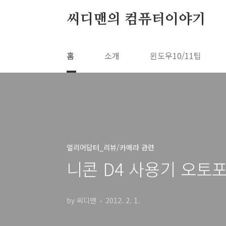
본문 바로가기
씨디맨의 컴퓨터이야기
홈
소개
윈도우10/11팁
얼리어답터_리뷰/카메라 관련
니콘 D4 사용기 오토포
by 씨디맨
2012. 2. 1.