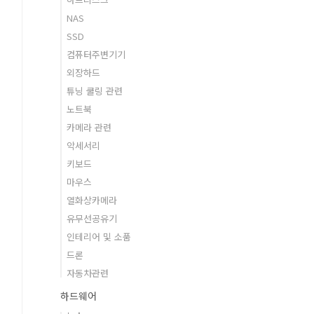
NAS
SSD
컴퓨터주변기기
외장하드
튜닝 쿨링 관련
노트북
카메라 관련
악세서리
키보드
마우스
열화상카메라
유무선공유기
인테리어 및 소품
드론
자동차관련
하드웨어