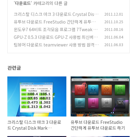
'
다운로드
' 카테고리의 다른 글
크리스탈 디스크 마크 3 다운로드 Crystal Disk
2011.12.01
Mark Download
유투브 다운로드 FreeStudio 간단하게 유투브
2011.10.25
(3)
다운로드 하기
윈도우7 64비트 조각모음 프로그램 7Tweak 1.
2011.08.16
(16)
9.1 Pro 포터블
GPU-Z 0.5.3 다운로드 GPU-Z 사용법 최신버전
2011.06.04
(52)
ROG스킨
팀뷰어 다운로드 teamviewer 사용 방법 원격제
2011.06.03
(8)
어 설명
(25)
관련글
크리스탈 디스크 마크 3 다운로
유투브 다운로드 FreeStudio
드 Crystal Disk Mark
간단하게 유투브 다운로드 하기
Download