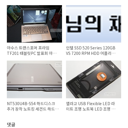
아수스 트랜스포머 프라임
인텔 SSD 520 Series 120GB
TF201 태블릿PC 발표회 아수
VS 7200 RPM HDD 어플리케
스 울트라북 ZENBOOK
이션 로딩 속도
NT530U4B-S54 하드디스크
엘라고 USB Flexible LED 라
추가 장착 노트킹 세컨드 하드베
이트 조명 노트북 LED 조명 스
이
탠드
댓글