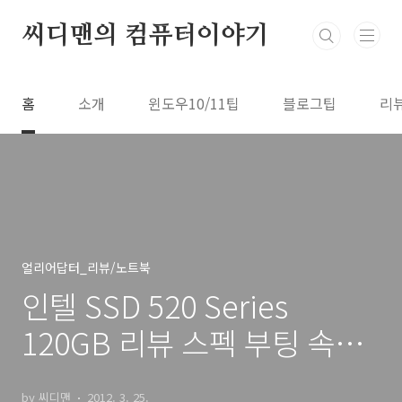
본문 바로가기
씨디맨의 컴퓨터이야기
홈
소개
윈도우10/11팁
블로그팁
리
얼리어답터_리뷰/노트북
인텔 SSD 520 Series
120GB 리뷰 스펙 부팅 속도
특성 살펴보기
by 씨디맨
2012. 3. 25.