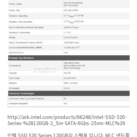
http://ark.intel.com/products/66248/Intel-SSD-520-
Series-%28120GB-2_5in-SATA-6Gbs-25nm-MLC%29
인텔 SSD 520 Series 120GB의 스펙표 입니다. MLC 낸드플