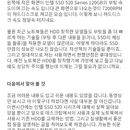
왼쪽에 작은 화면이 인텔 SSD 520 Series 120GB의 부팅 속
도이며 끄는 속도 입니다.큰 화면으로 나오는것이 7200RPM
의 하드디스크로 켜고끈 모습 입니다. 이렇게 보니 하드디스
크 속도 정말속 터지네요.
물론 최근 노트북들은 HDD 장착한 모델들도 부팅을 좀 더 빠
르게 하는 기술들 (부팅 후 다른 내용을 읽거나, SSD의 캐싱
을 활용)을 적용한 모델이 많은데요. 어떻게 하더라도 SSD
만큼의 성능은 나오진 않습니다. 차선책의 기술들일 뿐이죠.
그리고 절대적으로 저는 사용하면서 편했던점은 휴대성입니
다. 예전 노트북은 HDD를 장착했기에 가방에 넣고 들고 다닐
때도 상당히 주의를 했는데 이제는 그럴 필요가 없으니까요.
다음에서 알아 볼 것
조금 어려운 내용도 있고 쉬운 내용도 있었을 겁니다. 동영상
만 보시고 아 이렇구나 하셨다면 사실 대부분 잘 아신겁니다.
이번시간에는 인텔 SSD 520 시리즈에 대해서 살짝 알아보
았을 뿐이고 앞으로 데스크탑에서의 사용과 실제 노트북에서
사용시 기존 HDD를 교체하는 방법. 그리고 실생활에서 좋은
점 등을 설명하는 글을 적어보도록 하겠습니다. 가능한 쉬운
글로 적어볼테니 천천히 따라오세요.