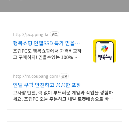
http://pc.pping.kr
광고
행복쇼핑 인텔SSD 특가 믿을수
있는 100% 매매보호
조립PC도 행복쇼핑에서 가격비교하
고 구매하자! 믿을수있는 100% 매
매보호 전문가의 실시간 조립PC 상
담도 받고, 행복쇼핑 특가 상품도 지
금 만나 보세요
http://m.coupang.com
광고
인텔 쿠팡 안전하고 꼼꼼한 포장
고사양 인텔, 렉 없이 부드러운 게임과 작업을 경험하
세요. 조립PC 오늘 주문하고 내일 로켓배송으로 빠르
게 받아보세요.