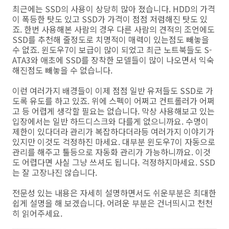
최근에는 SSD의 사용이 상당히 많아 졌습니다. HDD의 가격
이 폭등한 탓도 있고 SSD가 가격이 점점 저렴해진 탓도 있
죠. 한번 사용해본 사람의 경우 다른 사람의 견적의 조언에도
SSD를 추천해 줄정도로 치명적이 매력이 있는점도 빼놓을
수 없죠. 윈도우7이 보급이 많이 되었고 최근 노트북들도 S-
ATA3와 애초에 SSD를 장착한 모델들이 많이 나오면서 익숙
해진점도 빼놓을 수 없습니다.
이런 여러가지 배경들이 이제 점점 일반 유저들도 SSD로 가
도록 유도를 하고 있죠. 위에 스펙이 어쩌고 컨트롤러가 어쩌
고 등 어렵게 생각할 필요는 없습니다. 막상 사용해보고 있는
입장에서는 일반 하드디스크와 다를게 없으니까요. 수명이
제한이 있다더라 관리가 복잡하다더라등 여러가지 이야기가
있지만 이것도 걱정하진 마세요. 대부분 윈도우7이 자동으로
관리를 해주고 툴등으로 자동화 관리가 가능하니까요. 이것
도 어렵다면 사실 그냥 쓰셔도 됩니다. 걱정하지마세요. SSD
는 잘 고장나진 않습니다.
전문성 있는 내용은 자세히 설명하면서도 쉬운부분은 최대한
쉽게 설명을 해 보겠습니다. 어려운 부분은 건너띄시고 천천
히 읽어주세요.