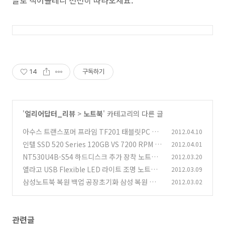
14
구독하기
'
얼리어답터_리뷰
>
노트북
' 카테고리의 다른 글
아수스 트랜스포머 프라임 TF201 태블릿PC 발
2012.04.10
표회 아수스 울트라북 ZENBOOK
인텔 SSD 520 Series 120GB VS 7200 RPM H
2012.04.01
(1)
DD 어플리케이션 로딩 속도
NT530U4B-S54 하드디스크 추가 장착 노트킹
2012.03.20
(3)
세컨드 하드베이
엘라고 USB Flexible LED 라이트 조명 노트북
2012.03.09
(20)
LED 조명 스탠드
삼성노트북 복원 백업 공장초기화 삼성 복원 솔루
2012.03.02
(16)
션 사용법
(57)
관련글