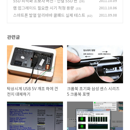
SSD 최적화 초보자 버전 - 인텔 SSD 편
2011.10.09
(26)
램 업그레이드 필요한 시기 적정 용량
2011.10.06
(33)
스마트폰 발열 알리바바 쿨패드 실제 테스트
2011.09.08
(42)
관련글
탁상시계 USB 5V 개조 하여 건
크롬북 초기화 삼성 센스 시리즈
전지 대체하기
5 크롬북 포멧