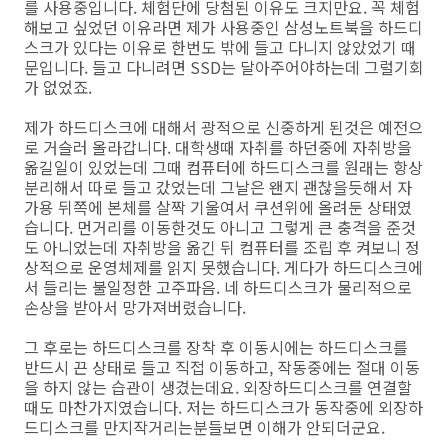
를 사용중입니다. 체험단에 당첨된 이유도 크지만요. 꼭 체험
해보고 싶었던 이유라면 제가 사용중인 삼성노트북을 하드디
스크가 있다는 이유로 한번도 밖에 들고 다니지 않았었기 때
문입니다. 들고 다니려면 SSD는 달아주어야하는데 그럴기회
가 없었죠.
제가 하드디스크에 대해서 광적으로 신중하게 된것은 예전으
로 거슬러 올라갑니다. 대학생때 자취를 하던중에 자취방을
옮길일이 있었는데 그때 컴퓨터에 하드디스크를 원래는 항상
분리해서 따로 들고 갔었는데 그날은 왠지 괜찮을듯해서 자
가용 뒤쪽에 본체를 살짝 기울여서 쿠션위에 올려둔 상태였
습니다. 먼거리를 이동한것도 아니고 그렇게 큰 충격을 준것
도 아니었는데 자취방을 옮긴 뒤 컴퓨터를 조립 후 켜보니 정
상적으로 운영체제를 읽지 못했습니다. 게다가 하드디스크에
서 들리는 불일정한 고주파음. 네 하드디스크가 물리적으로
손상을 받아서 망가져버렸습니다.
그 후로는 하드디스크를 장착 후 이동시에는 하드디스크를
반드시 끈 상태로 들고 직접 이동하고, 작동중에는 절대 이동
을 하지 않는 습관이 생겼는데요. 외장하드디스크를 연결할
때도 마찬가지였습니다. 저는 하드디스크가 동작중에 외장하
드디스크를 만지작거리는분들보면 이해가 안되더군요.