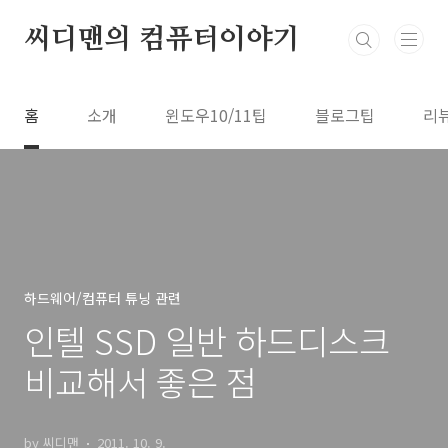
본문 바로가기
씨디맨의 컴퓨터이야기
홈
소개
윈도우10/11팁
블로그팁
리
하드웨어/컴퓨터 튜닝 관련
인텔 SSD 일반 하드디스크
비교해서 좋은 점
by 씨디맨
2011. 10. 9.