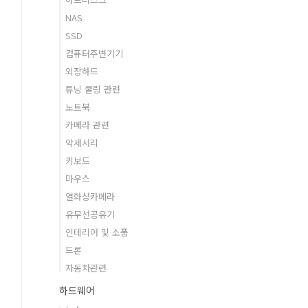
NAS
SSD
컴퓨터주변기기
외장하드
튜닝 쿨링 관련
노트북
카메라 관련
악세서리
키보드
마우스
열화상카메라
유무선공유기
인테리어 및 소품
드론
자동차관련
하드웨어