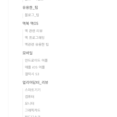
유용한_팁
블로그_팁
맥북 맥OS
맥 관련 리뷰
맥 프로그래밍
맥관련 유용한 팁
모바일
안드로이드 어플
애플 iOS 어플
갤럭시 S3
얼리어답터_리뷰
스마트기기
컴퓨터
모니터
그래픽카드
하드디스크