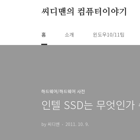
본문 바로가기
씨디맨의 컴퓨터이야기
홈
소개
윈도우10/11팁
하드웨어/하드웨어 사전
인텔 SSD는 무엇인가 
by 씨디맨
2011. 10. 9.