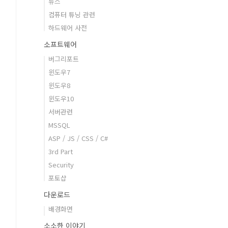
뉴스
컴퓨터 튜닝 관련
하드웨어 사전
소프트웨어
버그리포트
윈도우7
윈도우8
윈도우10
서버관련
MSSQL
ASP / JS / CSS / C#
3rd Part
Security
포토샵
다운로드
배경화면
소소한 이야기