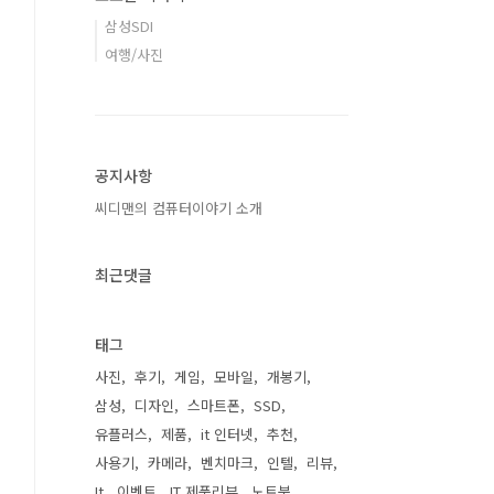
삼성SDI
여행/사진
공지사항
씨디맨의 컴퓨터이야기 소개
최근댓글
태그
사진
후기
게임
모바일
개봉기
삼성
디자인
스마트폰
SSD
유플러스
제품
it 인터넷
추천
사용기
카메라
벤치마크
인텔
리뷰
It
이벤트
IT 제품리뷰
노트북