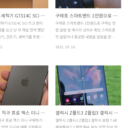
한 이야기이긴 하죠. 16인치
도 되고 강화유리로 화면도 보호할 수 있
 사이즈의 노트북을 만들면서
는데요. 설치한 후기에 대해서도 적어보
밀레 식기세척기 G7314C SCi 쓰고 편리해진 점
구레포 스마트밴드 1만원으로 구하는 방법 알람 및 메시지 심박수 확인
을 좋게 만들면 가격이 올라
려고 합니다. 갤럭시S22 울트라는 돔글라
 휴대용 노트북이라는 특성상
스가 좋습니다. S22 S22+ 는 화면이 플랫
기 G7314C SCi 쓰고 편리
구레포 스마트밴드 1만원으로 구하는 방
정도 타협을 할 수 밖에 없기
해서 다른 선택지도 많긴 하지만, 곡면 디
사를 오고 난 뒤 제일 먼저 했던
법 알람 및 메시지 심박수 확인 스마트폰
신적인 부분이 없다면 실제로
스플레이가 사용된 화면의 경우에는 선택
기, 건조기, 세탁기를 주문 했
의 알람이나 중요한 내용을 알림을 받기
지..
지가 많지는 않죠. 강화유리라고 해도 ..
 첫 식기세척기로 밀레 식기세
위해서 사용하는데요. 구레포 스마트밴드
3.
2021. 10. 18.
를 했었습니다. 꽤 오래 사용
가 원래는 5만원대 제품인데 1만원으로
 이후 좋은 기회가 생겨서 밀레
구하는 방법을 소개하려고 합니다. 바쁜
7314C SCi 신제품을 쓰게
일상속에서 스마트폰을 잠깐 놓을 수 있
 하루에 한 번 이상 사용하는
는 시간을 주는 중요한 제품이라고 생각
 것을 쓰는 게 좋긴 합니다. 좀
하는데요. 알람 올때마다 매번 스마트폰
껴보겠다고 애매한 제품을 구매
열어서 볼 필요가 없으니까요. 알람 및 메
두고두고 후회할 수도 있습니
시지 심박수 확인등 다양한 기능을 제공
제 경우에는 식기세척기, 의류건
을 합니다. 건강정보나 알림등 꼭 필요한
 나면 바로 사버리지 않을까
기능들은 다 들어간 모델인데요. 물론 앱
아이폰13 직구 프로 맥스 미니 구매하기 빠르게 쓰는 방법
갤럭시 Z폴드3 Z플립3 갤럭시 보험 T All케어플러스2 액정 파손 분실 걱정 없이 안전하게 쓰기
그만큼 편리하고 좋은 제품입
을 추가로 설치하거나 더 확장된 기능을
 한 번도 사용을 안 해본 사람은
제공하는 비싼제품에 비해 부족한 부분이
직구 프로 맥스 미니 구매하기
갤럭시 Z폴드3 Z플립3 갤럭시 보험 T All
 필요하냐라고 말할 수 있습니
있습니다. 하지만 1만원대로 이런 제품을
 방법 드디어 애플 신형폰이
케어플러스2 액정 파손 분실 걱정 없이 안