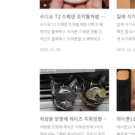
대응을 하는 경우가 있어서 그부분도 체
에서나 가능
크를 해 봤습니다. 케이블의 성능이 좋으
또는 더 큰
수디오 T2 스웨덴 조약돌처럼 이쁘고 매력적인 블루투스 이어폰
면 사실 더 높은 규격도 만족하지만 모든
얇고 디자인
테스트를 거치고 나오면 비용 때문에 임
가죠. 근데
수디오 T2 스웨덴 조약돌처럼 이쁘고 매
밀레 식기세척
의로 그렇게 제한을 하는 경우도 있다고
성능은 어느
력적인 블루투스 이어폰 스웨덴 전통 디
해진 점 이
들어서 좀 세분화해서 테..
때문에 혁
자인의 블루투스 이어폰을 소개하려고 합
게 식기세척
판매로 이어
니다. 수디오 T2 블루투스 이어폰인데요.
던 건데요.
2021. 12. 28.
2021. 11. 1
조약돌처럼 이쁘고 매력적인 블루투스 이
척기를 구매
어폰이었는데요. 액티브 노이즈 캔슬링과
을 했었죠.
빔포밍 마이크, 다이내믹 드라이버와 비
식기세척기 G
교적 긴 시간 사용할 수 있는 배터리를 내
되었습니다.
장한 모델입니다. 수디오 T2는 디자인과
제품은 좋은
성능을 생각해보면 약간 가격이 있는 축
가격을 아
에 속하는 제품이라고 생각하는데요. 요
하면 정말 
즘 제품들은 무선충전에 배터리 잔량을
다. 정말 
보여주는 부분과 LDAC등 음질과 기능성
조기는 고장
차량용 방향제 게이즈 지독방향제 5가지 컬러 더뉴그랜저 하이브리드 설치기
에 아주 특화된 모델들도 많이 나오니까
싶은데요. 
요. 근데 디자인 만큼은 정말 좋았습니다.
니다. 물론
차량용 방향제 게이즈 지독방향제 5가지
아이폰13 
조약돌처럼 작고 귀여운 디자인 때문에
그런 게 왜
컬러 더뉴그랜저 하이브리드 설치기 운전
빠르게 쓰는