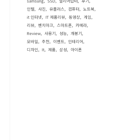
samsung
SSD
얼리어답터
후기
인텔
사진
유플러스
컴퓨터
노트북
it 인터넷
IT 제품리뷰
동영상
게임
리뷰
벤치마크
스마트폰
카메라
Review
사용기
성능
개봉기
모바일
추천
이벤트
인테리어
디자인
It
제품
삼성
아이폰