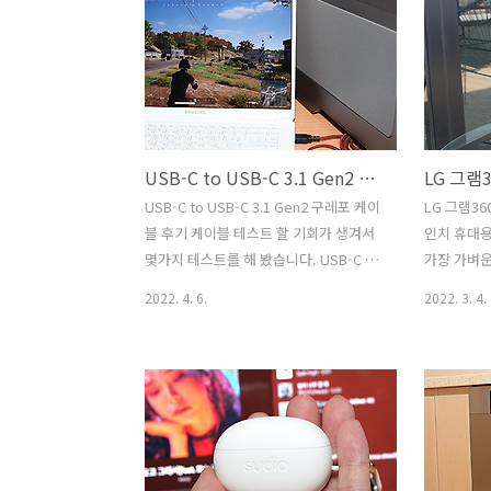
품 배터리가 1개 들어가 있는데요. 충전기
필터였습니다
도 없고 그냥 배터리 1개만 들어가 있죠.
터를 보통은
기본적으로는 이 배터리를 카메라를 이용
좋아서 화질
해서 충전하게 되어있는데요. 막상 이렇
고, 비싼 
게 써보면 불편합니다. 그래서 결국 추가
을 하니까요
배터리가 필요하고, 동시에 배터리를 충
필터를 벗
USB-C to USB-C 3.1 Gen2 구레포 케이블 후기
전하기 위한 충전기도 필요합니다. 실제
다. 그만큼
로 카메라 바디를 이용해서 충전하는것보
잘 보호하죠
USB-C to USB-C 3.1 Gen2 구레포 케이
LG 그램360
다, 충전기를 이용하는게 속도도 좀 더 빠
유는 우리가
블 후기 케이블 테스트 할 기회가 생겨서
인치 휴대용
릅니다. Sony A7M4로 카메라를 바꾼 뒤
에서 잘못알
몇가지 테스트를 해 봤습니다. USB-C to
가장 가벼운
로 사진찍는 재미가 다시 생..
필터는 자외
USB-C 3.1 Gen2 구레포 케이블을 사용
내놓은 접히
2022. 4. 6.
2022. 3. 4.
을 해볼건데요. 스펙상으로는 20V 5A로
그램360 1
100W 충전을 지원하며, 10Gbps 데이터
는데요. 개
전송을 지원하는 제품 입니다. E-Marker
북을 좋아하
칩셋까지 들어간 고급모델인데요. 케이블
FHD 해상
길이도 1.2미터 , 1.5미터, 2미터 3가지 종
나오고 있는
류가 있습니다. 근데 케이블 특성이 좋은
한 사이즈로
제품들은 썬더볼트3 또는 썬더볼트4에도
내놓고 있습