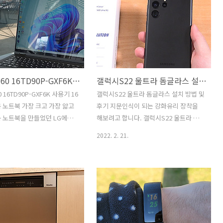
. 비싼 렌즈는 관리상 UV필
보려고 합니다. 소니 A7M4 구매하면서
 쓰는데요. 요즘 필터 성능이
렌즈를 엄청 고민을 했는데요. 동영상도
저하나 그런 부분은 거의 없
찍고 사진도 찍어야하고, 그렇지만 렌즈
필터를 보호하는 역할을 잘 수행
하나로 대부분 해결하려고 하니 선택지가
. 실제로 12년사용한 렌즈에
많지는 않더군요. 처음에는 시그마 28-70
겨보니 렌즈는 너무 깨끗했습니
도 생각을 했었는데 그래도 소니 렌즈가
LG 그램360 16TD90P-GXF6K 사용기 16인치 휴대용 노트북
갤럭시S22 울트라 돔글라스 설치 방법 및 후기
 먼지나 오염원, 충격으로 부터
좋을듯해서 FE 24-105 F4로 선택을 했는
. 벤로 UV 필터를 소개하는 이
데 잘 선택한 것 같습니다. 28mm 24mm
 16TD90P-GXF6K 사용기 16
갤럭시S22 울트라 돔글라스 설치 방법 및
 일반적으로 알고 있는 상식
별 차이 없는듯 했으나 막상 써보니 차이
 노트북 가장 크고 가장 얇고
후기 지문인식이 되는 강화유리 장착을
고 있는게 있어서 입니다. UV
가 커서 영상찍을 때 조금이나마 ..
 노트북을 만들었던 LG에서
해보려고 합니다. 갤럭시S22 울트라 돔글
선을 막아..
는 노트북을 소개합니다. LG
라스 설치 방법을 설명드릴건데요. 갤럭
2022. 2. 21.
6TD90P-GXF6K를 사용해 봤
시S22 시리즈에서는 기본으로 보호필름
인적으로는 좀 큰 화면의 노트
을 제공하지는 않습니다. 강화유리를 붙
는 편 입니다. 15.6인치에
이고 싶은 분들이 있을텐데요. 갤럭시S22
도가 지금은 정해진 해상도처럼
울트라는 엣지 디스플레이가 사용되므로
데요. 17인치 16인치 등 다양
딱 맞는 강화유리를 입혀야 하는데요 .그
 LG에서는 휴대용 노트북을
리고 지문인식도 되어야 합니다. 갤럭시
니다. 브랜드파워가 있는 LG
S22 울트라 돔글라스를 입히면 지문인식