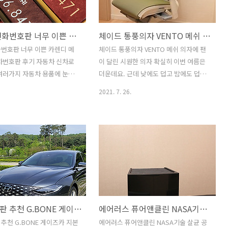
보니 손톱으로 누르거나 강한
IPTV를 정말 저렴한 가격에 이용할 수 있
면 자국이 남습니다. 즉 오래
는데요. 가입할 때 좋은 사은품을 받는 방
자동차 전화번호판 너무 이쁜 카렌디 메탈 가죽 주차번호판 후기
체이드 통풍의자 VENTO 메쉬 의자에 팬이 달린 시원한 의자
면 필름의 내구성이 약해질 수
법도 있고 사은품 대신 더슬림 요금제 혜
200만원 가까이 하는 갤럭시Z
택(33% 요금할인)을 받아서 저렴하게 이
번호판 너무 이쁜 카렌디 메
체이드 통풍의자 VENTO 메쉬 의자에 팬
이것에 맞는 비싼 보호필름을
용하는 방법도 있습니다. 우리는 어떤 서
차번호판 후기 자동차 신차로
이 달린 시원한 의자 확실히 이번 여름은
 갤럭시Z폴드3 DOME SILK
비스에 가입할 때, 뭔가 잘못된 선택으로
여러가지 자동차 용품에 눈이
더운데요. 근데 낮에도 덥고 밤에도 덥습
나중에 피해보지 않을까 걱정하는 경우..
. 꼭 해야하는 것 중 하나가 이
니다. 그런데 의자에서 앉아서 생활하는
2021. 7. 26.
자동차 전화번호판 입니다. 너
시간이 긴분들이 있죠. 그런 분들을 위해
렌디 메탈 가죽 주차번호판을
좋은 제품을 소개합니다. 체이드 통풍의
. 가죽 키홀더로 유명한 카렌
자 VENTO 인데요. 메쉬 의자에 팬이 달린
차번호판까지 내어놓았네요. 가
시원한 의자 입니다. 원래는 저도 게이밍
해서 만들어서 상당히 고급스러
의자를 쓰고 있었는데요. 편하고 좋긴 하
색상도 다양하고 글자 색상도
지만, 여름에는 덥습니다. 그래서 통풍시
 두가지가 가능해서 딱 보자
트도 쓰고 있었는데요. 문제라면 배터리
니다. 자동차 로고도 넣을 수
넣는 위치 때문인지 한쪽으로 기울고 해
비슷한 제품들이 많은 가운데
서 자세가 무너지는 문제도 있었고 생각
주차번호판 추천 G.BONE 게이즈카 지본 특이하고 럭셔리한 주차번호판
에어러스 퓨어앤클린 NASA기술 살균 공기청정기 사용기
디자인이 상당히 심플한데 엄
보다 시원하지는 않는 문제가 있었는데
럽습니다. 번잡스러워보이고 화
요. 물론 안쓰는것보다는 시원하지만요.
추천 G.BONE 게이즈카 지본
에어러스 퓨어앤클린 NASA기술 살균 공