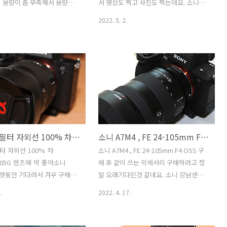
 콘덴서 마이크는 성능도 좋아
즌3를 써보면서 느낀점을 적어볼까 합니
 용량이 좀 부족해서 용량을
서 영상도 찍고 사진도 찍는데요. 소니
다. 셀카봉으로 쓰고 있는 모습인데요..
해서 구매를 해 봤습니다. 삼
ZV-1 발열 문제때문에 좀 걱정이 될 때가
2022. 5. 2.
D MB-MC256KA PLUS
있습니다. 보통때는 장시간 촬영해도 문
 용량도 넉넉하고 가격도 저렴한
제는 없는데요. 좀 더울때는 촬영 중 발열
았는데요. 소니 ZV-1 용량을
문제로 멈출때가 있었거든요. 소니 ZV-1
에 64GB에서 256GB로 사용
발열 문제를 해결하기 위해서 그라파이트
 동영상도 더 넉넉하게 촬영
시트를 붙여 봤습니다. 원래는 A7M4의
습니다. ZV-1 경우에는 충전하
발열 문제를 해결하려고 구매를 했던 것
 가능한데요. 덕분에 거의 무
인데요. 작은 사이즈만 필요하므로 여유
진을 찍을 수 있네요. 개인적
분이 좀 많이 남아서 여기에도 붙여 봤습
croSD 타입보다는 SD타입을
니다. 붙여보면 확실히 열은 좀 더 떨어지
벤로 UV 필터 자외선 100% 차단 FE 24-105G 렌즈에 딱 좋아
소니 A7M4 , FE 24-105mm F4 OSS 구매 후 같이 쓰는 악세서리
긴 한데요. 카메라가 SD메
네요. 그라파이트 시트 자체가 열을 확산
어가는 타입이라면요. 컨버터를
하는 성능이 워낙 좋기 때문에 열원이 있
필터 자외선 100% 차
소니 A7M4 , FE 24-105mm F4 OSS 구
 사진이 날라간적이 있어서인
는 위치에서 주변으로 열을 빠르게 확산
-105G 렌즈에 딱 좋아소니
매 후 같이 쓰는 악세서리 구매하려고 정
데 이번에는 믿고 써보려고 합
시킵니다. 카메라에 팬이 달려있는 형태
오랫동안 기다려서 겨우 구매를
말 오래기다린것 같네요. 소니 강남센터
는 아니므로 패시브 방식으로 열을 ..
 그리고 고민했던게 필터였습니
에 예약 후 이제 받았네요. 소니 A7M4 ,
.
2022. 4. 17.
V 필터는 자외선 100% 차단을
FE 24-105mm F4 OSS 구매 후 필요한
FE 24-105G 렌즈를 구매 후
용품과 악세서리가 있어서 준비했는데요.
용하기도 전에 먼저 고민했던게
같이 쓰고 있는 것들에 대해서 리뷰를 해