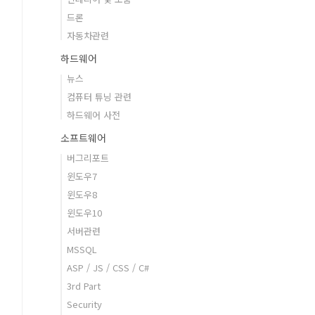
드론
자동차관련
하드웨어
뉴스
컴퓨터 튜닝 관련
하드웨어 사전
소프트웨어
버그리포트
윈도우7
윈도우8
윈도우10
서버관련
MSSQL
ASP / JS / CSS / C#
3rd Part
Security