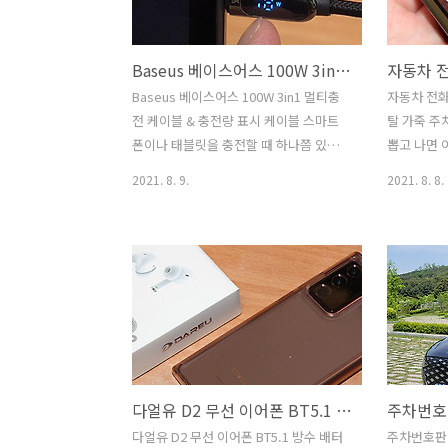
나면 그게 좀 힘들긴 하더군요. 어려운 방
필름이다 
법 보다는 쉬운 방법으로 주기적으로 세
힘으로 눌리
Baseus 베이스어스 100W 3in1 멀티충전 케이블 & 충전량 표시 케이블
안을 잘 해주는것이 가장 좋다고 생각하
사용하다보
는데요. LG 프라엘 워시팝 초음파 모공클
있는데요. 
Baseus 베이스어스 100W 3in1 멀티충
자동차 전화
렌저는 세안 할 때 동기부여도 시켜주고
폴드3에는 
전 케이블 & 충전량 표시 케이블 스마트
탈 가죽 주
좀 더 간편하고 쉽게 깨끗하게 세안을 할
입혀야겠죠?
폰이나 태블릿을 충전할 때 하나쯤 있으
뽑고 나면 
수 있어서 괜찮았는데요. 그리고 예전에
는 UTG ..
면 좋은 케이블을 소개하려고 합니다.
가게 됩니다
2021. 8. 9.
2021. 8. 8.
사..
Baseus 베이스어스 100W 3in1 멀티충
것인데요. 
전 케이블 & 충전량 표시 케이블을 소개
무 이쁜 카
할건데요. 충전량을 표시하기 위해서
써 봤는데요
USB 테스터기를 쓰는 방법도 있는데, 케
디에서 주
이블에서 직접 표시가 되면 무척 편합니
죽을 이용
다. 충전이 얼마나 잘 되고 있는지, 충전이
웠습니다. 
거의다 되었는지 수치를 보고 판단할 수
금장과 은색
있습니다. 케이블 길이도 2미터로 길어서
마자 이뻤습
책상에서 태블릿을 놓고 자주 충전하는
있는데요. 
다얼유 D2 무선 이어폰 BT5.1 방수 배터리잔량표시 되는 가성비 블루투스 이어폰
분들에게도 무척 편할 것 같습니다. 베이
이 제품은 
스어스 멀티 급속 충전케이블은 5핀 8핀
청 고급스
다얼유 D2 무선 이어폰 BT5.1 방수 배터
주차번호판 