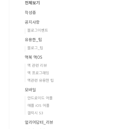
전체보기
작성중
공지사항
블로그이벤트
유용한_팁
블로그_팁
맥북 맥OS
맥 관련 리뷰
맥 프로그래밍
맥관련 유용한 팁
모바일
안드로이드 어플
애플 iOS 어플
갤럭시 S3
얼리어답터_리뷰