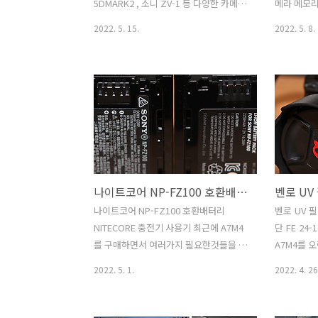
이 있죠. ECS LIVA Z3는 인텔의 저전력
을 합니다.
5DMARK2 , 소니 ZV-1 등 다양한 카메라
메라 메모리
CPU N6..
야하지만..
와 캠코더를 사용하고 있는데요. 픽디자
늘려보기 위
2022. 5. 15.
2022. 5. 8.
인 슬라이드 라이트 카메라 스트랩을 실
성 MicroS
제로 사용해보면서 느낀점을 적어보려고
256GB는
합니다. 카메라 스트랩은 하나쯤은 있으
편이라 괜찮
면 좋습니다. 그런데 목 스트랩 경우에 필
늘려서 기존
요할때는 좋지만 그렇지 않을때는 너무
하니 사진도
길고 거추장스럽고 오해려 방해되기도 합
할 수 있었
니다. 가끔은 책상에 올려둔 카메라를 스
면서 사용도
트랩을 발로 밟아서 카메라를 파손시키기
제한으로 사
도 하죠. 실제로 이동하다가 스트랩을 발
으로는 Mi
나이트코어 NP-FZ100 호환배터리 NITECORE 충전기 사용기
로 밟아서 카메라를 떨어뜨려본적이 있던
선호하는편이
터라 스트랩을 사용할 때는 줄을 감아서
모리가 들
나이트코어 NP-FZ100 호환배터리
벤로 UV 
조심하는 편인데요. 그런데 아주 간단하
사용하다가
NITECORE 충전기 사용기 최근에 A7M4
단 FE 24
게 채결하고 결합을 풀 수 있는것으로 특
데요. 그런
를 구매하면서 여러가지 필요한것들을 준
A7M4를 
이한 구조를 가진 앵커와 결합부분을 무
니다. ..
비하고 있는데요. 나이트코어 NP-FZ100
했는데요.
2022. 5. 1.
2022. 4. 26
기로 다양한 제..
호환배터리도 쓰고 있습니다. NITECORE
다. 벤로 U
충전기에 함께 충전을 하며 사용하고 있
해주는데요. 
는데요. A7M4 구성품에는 기본적으로 정
렌즈를 사