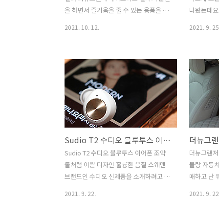
선물용으로도 좋아보입니다. 수디오 T2
다. 손 설
을 하면서 즐거움을 줄 수 있는 용품을 소
나왔는데요
스웨덴 조약돌처럼 이쁘고 매력적인 블루
조대에 널면
개하려고 합니다. 차량용 방향제 게이즈
좀 기다려야
2021. 10. 12.
2021. 9. 25
투스 이어폰..
지독인데요. 이번에 나온 5가지 컬러 모두
해서 아이폰
다 더뉴그랜저 하이브리드에 설치해서 사
구매하는 방
용을 해 봤는데요. 자동차 구매 하고 난 뒤
이폰13이 
가장 먼저 구매하는 것중 하나도 방향제
온듯 하지
가 아닐까 싶은데요. 차량에서 나는 새차
훨씬 높아졌
냄새 때문에 또는 차량의 분위기를 바꿔
졌습니다. 
보고 싶어서 구매하게 되는데요. 이런 방
상을 많이 
향제는 차량의 분위기에 맞춰서 조금은
가 없을정도
개성있고 독특한것을 설치하면 좋은데요.
서 자체가 
Sudio T2 수디오 블루투스 이어폰 조약돌처럼 이쁜 디자인 훌륭한 음질
게이즈 G/DOG 지독은 불독모양의 특이
카메라의 
한 디자인에 어디든 놓아도 잘 어울리는
다. 그렇지
Sudio T2 수디오 블루투스 이어폰 조약
더뉴그랜저
컬러로 재미를 줍니다. 설치된 모습들은
데요. 그렇
돌처럼 이쁜 디자인 훌륭한 음질 스웨덴
블랑 자동차
많이 봤었는데 차량용방향제 직접 설치해
래도 신형폰
브랜드인 수디오 신제품을 소개하려고 합
매하고 난 
보니 차량분위기도 확 바뀌고 향기도 꽤
직구 프로 
니다. Sudio T2 수디오 블루투스 이어폰
데요. 꼭 
2021. 9. 22.
2021. 9. 22
좋..
는 방법..
은 조약돌처럼 이쁜 디자인에 훌륭한 음
용품들도 있
질을 가진 제품이었는데요. 디자인이랑
높은데요.