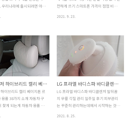
거지하면 되고 옷은 세탁하고 건
쓸 수 있다는 것은 엄청난 장점일 것 같은
. 우리나라에 출시되려면 아직
전하게 쓰기 스마트폰 가격이 점점 비싸
..
데요. 물론 1만원대로 구매할 수 있는것은
 하는데요. 아이폰13 직구를
지다보니 보험에 대해서도 관심이 많은데
.
2021. 9. 23.
한..
13 프로 맥스 미니를 빠르게
요. T All케어플러스2를 소개하려고 합니
법을 소개하려고 합니다. 아
다. 갤럭시 Z폴드3 Z플립3를 액정 파손,
기존과 크게 달라지지 않게 나
파손, 분실 걱정 없이 안전하게 쓰는 방법
만 확실한것은 성능이 기존보다
을 소개하려고 합니다. 갤럭시Z폴드3와
고, 카메라 성능은 무척 좋아
Z플립3 반응이 엄청 좋은데요. 폴더블 스
카메라 대신 스마트폰으로 영
마트폰이 가격이 어느정도 현실적으로 내
찍는 분들은 구매를 안할 이유
려옴과 동시에 완성도가 높아져서 그런것
인데요. 기존보다 카메라 센
같은데요. 개인적으로는 방수지원과 기존
무척 커졌습니다. 기존에 있던
보다 강도가 더 높아진 부분도 크게 점수
더뉴그랜저 하이브리드 캘리 베이지톤 르블랑 자동차 용품 38가지 소개
LG 프라엘 바디스파 바디클렌저 발뒤꿈치 무릎 각질 관리 일주일 후기
디자인은 크게 바뀌지 않았습니
를 주고 싶은 부분 입니다. 접어서 작게 휴
만 카툭튀가 없어진것도 아닌
대할 수 있고, 필요하면 펼쳐서 더 큰 화면
 하이브리드 캘리 베이지톤 르
LG 프라엘 바디스파 바디클렌저 발뒤꿈
지만 기대되는 부분이라면 그
을 볼 수 있는데요. Z폴드3는 태블릿을 원
 용품 38가지 소개 자동차 구
치 무릎 각질 관리 일주일 후기 피부관리
이라는 것이겠죠. 아이폰13
하는 분들에게 괜찮을듯 하고, Z플립3는
뒤 찾게 되는게 자동차 용품 인
는 꾸준히 관리하는데에서 시작하는 것
맥스 미니 구매하기 빠르게 쓰
이쁘고 작고 앙증..
해야하는 용품도 있고, 꾸며주는
같습니다. 그런데 좀 도와주는 기기를 이
.
2021. 8. 25.
습니다. 둘다 만족감은 무척
용하면 더 좋죠. LG 프라엘 바디스파 바디
 더뉴그랜저 하이브리드 캘리
클렌저를 사용을 해 봤는데요. 바디 클렌