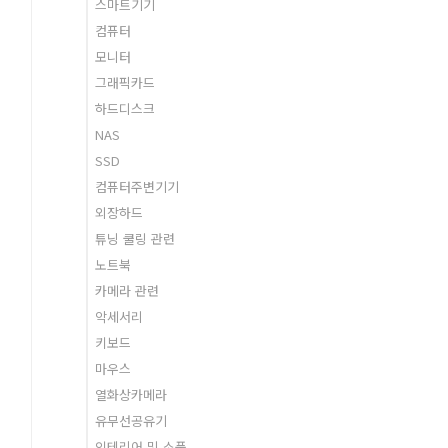
스마트기기
컴퓨터
모니터
그래픽카드
하드디스크
NAS
SSD
컴퓨터주변기기
외장하드
튜닝 쿨링 관련
노트북
카메라 관련
악세서리
키보드
마우스
열화상카메라
유무선공유기
인테리어 및 소품