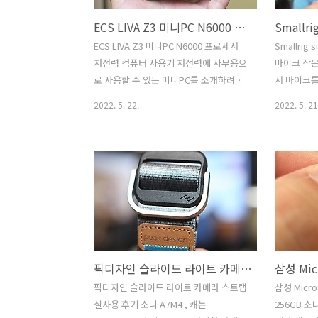
ECS LIVA Z3 미니PC N6000 프로세서 저전력 컴퓨터 사용기
ECS LIVA Z3 미니PC N6000 프로세서
Smallrig
저전력 컴퓨터 사용기 저전력에 사무용으
마이크 작은
로 사용할 수 있는 미니PC를 소개하려고
서 마이크를
합니다. ECS LIVA Z3 미니PC 인데요.
Smallrig
2022. 5. 22.
2022. 5. 21
N6000 프로세서가 사용되었고 메모리는
마이크를 사
직접 장착하는 방식입니다. 저전력 컴퓨
특한데 가
터는 여러가지를 사용 해 봤는데요. 이 제
성능이 상당
품은 오랜 시간동안 켜놓아도 부담이 없
히 슬림한 
는 컴퓨터 입니다. 과거에는 에너지를 쓰
분리가 가
는 부분에서 좀 자유로워서 (?) 데스크탑
데요. 그래서 
을 많이 썼지만 지금은 사무실에 노트북
USB 콘덴
이나 미니PC도 많이 사용 합니다. 작은 컴
이크를 옮
퓨터는 에너지를 적게 쓰는 장점이 있습
니다. 수음
픽디자인 슬라이드 라이트 카메라 스트랩 실사용 후기
니다. 사이즈가 작아져서 더 넓은 작업 공
당히 깨끗하
간을 확보할 수 있는 장점도 있습니다. 추
마이크는 
픽디자인 슬라이드 라이트 카메라 스트랩
삼성 Micro
후에 폐기를 할때도 부피가 작아서 장점
방향에서의
실사용 후기 소니 A7M4 , 캐논
256GB 소