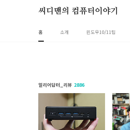
본문 바로가기
씨디맨의 컴퓨터이야기
홈
소개
윈도우10/11팁
얼리어답터_리뷰
2886