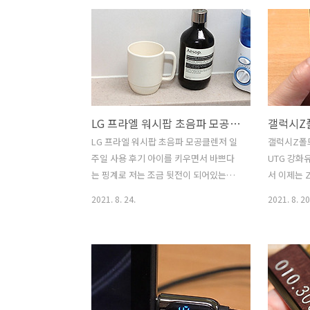
이름값 때문에 쓰는 제품이라는 생각도
차주인데,
드는데요. 음질은 역시나 좋네요. AS도 3
들에게도 
년간 제공해서 사용하는 동안에는 문제
고 합니다.
없이 쓸 수 있을 것 같은데요. 요즘은 가성
려고 하는데
비로 2-3만원대 블루투스 이어폰도 많이
서 잘 사용
쓰긴 하지만, 좀 이쁘고 선물 주고 싶은 블
를 해보려고
루투스 이어폰을 써보고 싶다 하면 수디
었으니 글 
LG 프라엘 워시팝 초음파 모공클렌저 일주일 사용 후기
오 T2와 같은 제품도 좋은 것 같습니다.
이 되실 것
수디오 T2는 이번에 새로 나온 신형 블루
힘든 부분은
LG 프라엘 워시팝 초음파 모공클렌저 일
갤럭시Z폴드
투스 이어폰인데요. 10만원대의 가격으
과 관련된 
주일 사용 후기 아이를 키우면서 바쁘다
UTG 강화
로 나온 제품입니다. 한번 충전으로 7시간
하면 차에 
는 핑계로 저는 조금 뒷전이 되어있는데
서 이제는 
30분을 사용할 수 있다는..
이라 꼭 구
요. 그래서인지 요즘은 씻는것도 재대로
아시나요? 
2021. 8. 24.
2021. 8. 20
..
못하고 있다고 생각이 들었네요. 그런데
다. 갤럭시Z
좋은 제품을 써볼 기회가 있어서 사용을
을 통해서 
해 봤습니다. LG 프라엘 워시팝 초음파 모
볼건데요. 삼
공클렌저를 일주일 사용을 해 봤는데요.
Thin Gla
TV 방송에서 피부를 관리하는 방법들이
유리를 화
나올 때는 "이거 재대로 해봐야겠다" 라
기본 필름은
고 마음을 먹고 열심히 해보는데 몇일 지
다고 합니다