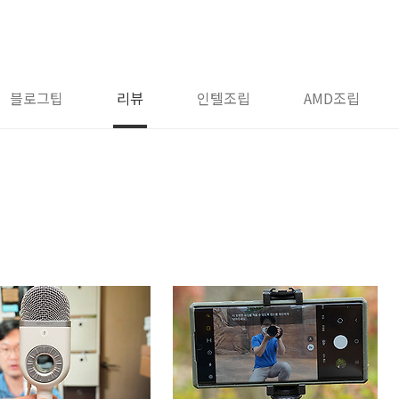
블로그팁
리뷰
인텔조립
AMD조립