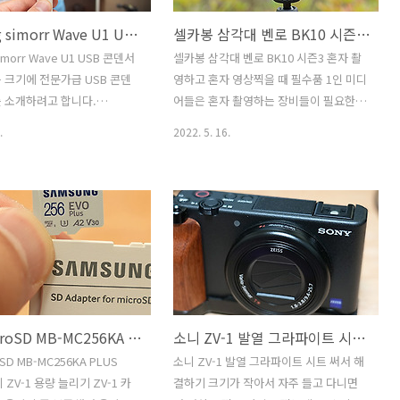
Smallrig simorr Wave U1 USB 콘덴서 마이크 사용기
셀카봉 삼각대 벤로 BK10 시즌3 혼자 촬영하고 혼자 영상찍을 때 필수품
 simorr Wave U1 USB 콘덴서
셀카봉 삼각대 벤로 BK10 시즌3 혼자 촬
 크기에 전문가급 USB 콘덴
영하고 혼자 영상찍을 때 필수품 1인 미디
 소개하려고 합니다.
어들은 혼자 촬영하는 장비들이 필요한데
 simorr Wave U1 USB 콘덴서
요. 셀카봉 삼각대 벤로 BK10 시즌3를 소
.
2022. 5. 16.
용해 봤는데요. 디자인도 독
개 하려고 합니다. 혼자 촬영하고 혼자 영
격도 비교적 저렴한 편이지만
상찍을 때 필수품인데요. 가볍게 휴대하
히 수준급 이었습니다. 상당
면서 삼각대로 사용할 수 있고, 셀카봉도
사이즈를 하고 있고 케이블도
되고, 생방송 할때도 마이크와 조명을 연
능해서 작은곳에 보관이 가능한
결해서 사용도 가능합니다. 셀카봉으로
Smallrig simorr Wave U1
사용시 리모컨이 필요할때도 있는데요.
서 마이크는 방송을 위해서 마
요즘은 스마트폰에 손바닥 닥을 인식해서
겨다니면서 사용시에도 유리합
셀카촬영이 되어서 굳이 리모컨 필요 없
 테스트도 직접 해 봤는데요. 상
을 수 있지만, 아주 멀리서 단체 사진을 찍
삼성 MicroSD MB-MC256KA PLUS 256GB 소니 ZV-1 용량 늘리기
소니 ZV-1 발열 그라파이트 시트 써서 해결하기
게 사운드가 입력이 되네요.
거나 할때는 리모컨이 필요한데요. 여러
방향이 있어서 사람이 말하는
가지 활용목적으로 쓸만한 제품이 있는데
SD MB-MC256KA PLUS
소니 ZV-1 발열 그라파이트 시트 써서 해
 목소리를 아주 깨끗하게 수음
요. 실제로 셀카봉 삼각대 벤로 BK10 시
니 ZV-1 용량 늘리기 ZV-1 카
결하기 크기가 작아서 자주 들고 다니면