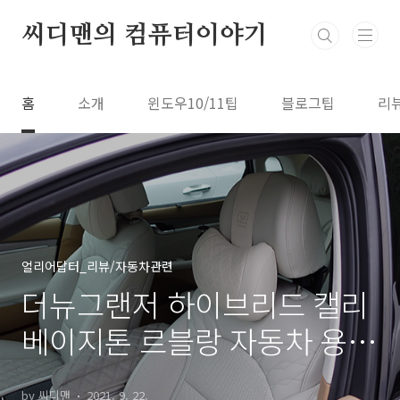
본문 바로가기
씨디맨의 컴퓨터이야기
홈
소개
윈도우10/11팁
블로그팁
리
얼리어답터_리뷰/자동차관련
더뉴그랜저 하이브리드 캘리
베이지톤 르블랑 자동차 용품
38가지 소개
by 씨디맨
2021. 9. 22.