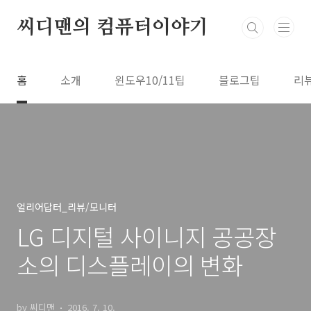
본문 바로가기
씨디맨의 컴퓨터이야기
홈
소개
윈도우10/11팁
블로그팁
리
얼리어답터_리뷰/모니터
LG 디지털 사이니지 공공장
소의 디스플레이의 변화
by 씨디맨
2016. 7. 10.