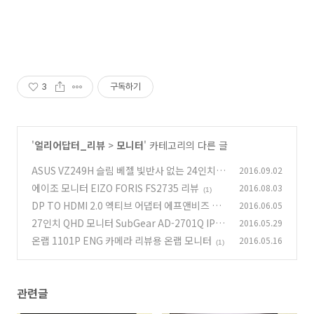
3
구독하기
'
얼리어답터_리뷰
>
모니터
' 카테고리의 다른 글
ASUS VZ249H 슬림 베젤 빛반사 없는 24인치
2016.09.02
모니터
에이조 모니터 EIZO FORIS FS2735 리뷰
2016.08.03
(0)
(1)
DP TO HDMI 2.0 엑티브 어댑터 에프앤비즈 4K
2016.06.05
모니터
27인치 QHD 모니터 SubGear AD-2701Q IPS
2016.05.29
(4)
DP
온랩 1101P ENG 카메라 리뷰용 온랩 모니터
2016.05.16
(4)
(1)
관련글