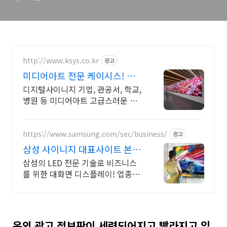
http://www.ksys.co.kr
광고
미디어아트 전문 케이시스! 공
간의 경험을 디자인합니다.
디지털사이니지 기업, 관공서, 학교,
병원 등 미디어아트 고급스러운 콘
텐츠 제공! 국내최초 안내 전광판 우
수.혁신제품 지정
https://www.samsung.com/sec/business/
광고
삼성 사이니지 대표사이트 본사
공식 운영 견적문의
삼성의 LED 전문 기술로 비즈니스
를 위한 대화면 디스플레이! 업종별
추천 제안
옥외 광고 정보판이 세련되어지고 빨라지고 있