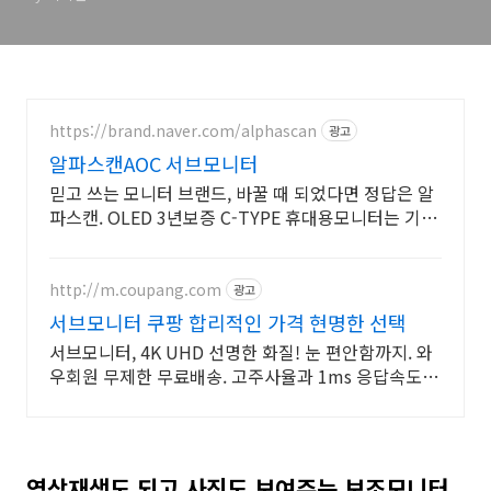
https://brand.naver.com/alphascan
광고
알파스캔AOC 서브모니터
믿고 쓰는 모니터 브랜드, 바꿀 때 되었다면 정답은 알
파스캔. OLED 3년보증 C-TYPE 휴대용모니터는 기
본! 가성비모니터부터 하이엔드급까지 다양한 라인업!
http://m.coupang.com
광고
서브모니터 쿠팡 합리적인 가격 현명한 선택
서브모니터, 4K UHD 선명한 화질! 눈 편안함까지. 와
우회원 무제한 무료배송. 고주사율과 1ms 응답속도로
끊김 없는 모니터, 오늘주문 내일도착 로켓배송.
영상재생도 되고 사진도 보여주는 보조모니터