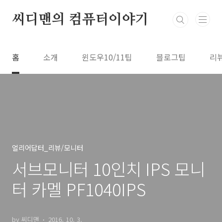
본문 바로가기
씨디맨의 컴퓨터이야기
홈
소개
윈도우10/11팁
블로그팁
리
얼리어답터_리뷰/모니터
서브모니터 10인치 IPS 모니
터 카멜 PF1040IPS
by 씨디맨
2016. 10. 3.