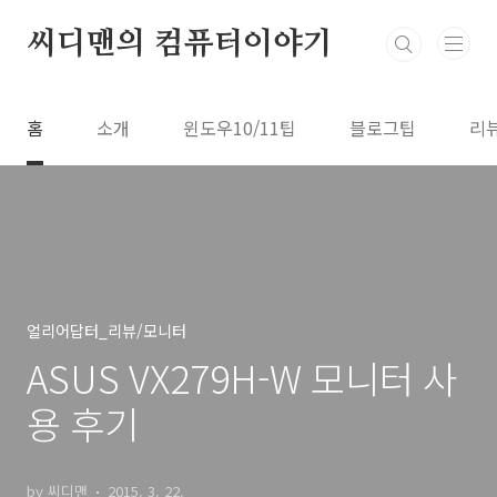
본문 바로가기
씨디맨의 컴퓨터이야기
홈
소개
윈도우10/11팁
블로그팁
리
얼리어답터_리뷰/모니터
ASUS VX279H-W 모니터 사
용 후기
by 씨디맨
2015. 3. 22.