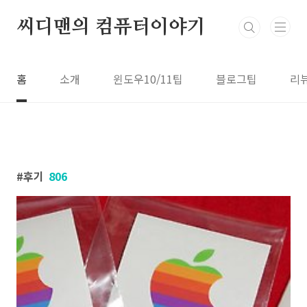
본문 바로가기
씨디맨의 컴퓨터이야기
홈
소개
윈도우10/11팁
블로그팁
리
후기
806