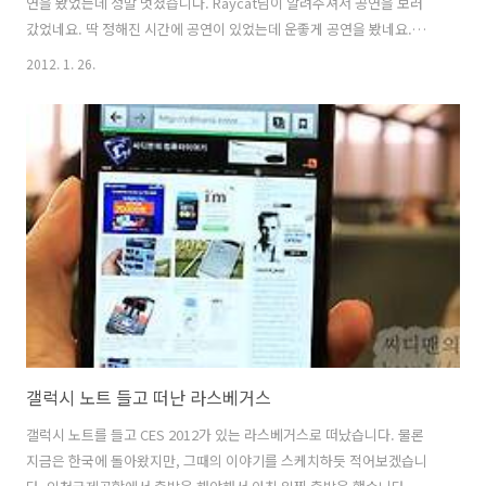
연을 봤었는데 정말 멋졌습니다. Raycat님이 알려주셔서 공연을 보러
갔었네요. 딱 정해진 시간에 공연이 있었는데 운좋게 공연을 봤네요.
CES2012 전시장을 하루 종일 둘러보고 몸이 지쳤을 때 Sirens of
2012. 1. 26.
Treasure Island를 봤었는데 뭔가 좀 구경한것같고 뭔가 시간을 잘 보낸
기분이 들었습니다. 캠코더랑 디카 계속 들고다녔는데 정말 딱 시작할때
재대로 찍었거든요. 삼각대도 들고가서 다행이었고 참고로 딱 정해진 시
간에 20분식 공연을 하는데 느낌도 멋지고 같이 구경하는 분들도 상당히
많아서 재미있었습니다. 참고로 카메라로 찍을 때는 물이 튈 수 있으니
주의를 해야 합니다. 저는 표준 렌즈로 찍..
갤럭시 노트 들고 떠난 라스베거스
갤럭시 노트를 들고 CES 2012가 있는 라스베거스로 떠났습니다. 물론
지금은 한국에 돌아왔지만, 그때의 이야기를 스케치하듯 적어보겠습니