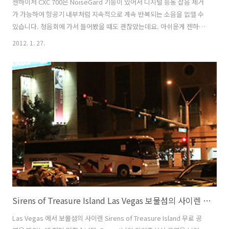
젠하이저 CXC 700은 NoiseGard 기능이 있어서 디지털 능동 잡음 제거
가 가능하여 항공기 내부처럼 지속적으로 계속 반복되는 소음을 없앨 수
있습니다. 청음회에 가서 들어봤을 때도 괜찮았는데요. 아쉬운게 젠하이
저 CXC 700을 실제 써볼만한 비행기를 탔을 때에는 사용해 볼 수가 없었
2012. 1. 27.
네요. 잠시만 써본것이라서요. 물론 이 이어폰을 쓰고 지하철도 다녀보고
사람들이 많은 거리도 걸어보고 방에서도 써 보았습니다. 이곳저곳에서
써보니 어느 장소에서 장점이 있는지 알게 되었네요. 젠사이저 CXC 700
이어폰에는 뭔가 좀 두꺼운 부분이 붙어 있습니다. 그 부분에서 능동 잡
음 제거를 하게 되는데요. 물론 이를 위해서 전력이 필요합니다. AAA 전
지 1개를 넣어야 합니다. NoiseGard를 켜두면 불이 들어..
Sirens of Treasure Island Las Vegas 보물섬의 사이렌 CES2012 후기
Las Vegas 에서 보물섬의 사이렌 Sirens of Treasure Island 무료 공