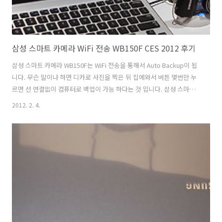
삼성 스마트 카메라 WiFi 전송 WB150F CES 2012 후기
삼성 스마트 카메라 WB150F는 WiFi 전송을 통해서 Auto Backup이 됩
니다. 무슨 말이냐 하면 디카로 사진을 찍은 뒤 집에와서 버튼 몇번만 누
르면 선 연결없이 컴퓨터로 백업이 가능 하다는 것 입니다. 삼성 스마트
카메라는 예전에 SH100을 써보면서 와이파이를 잘 활용하면 편리하다
2012. 2. 4.
는것을 이미 알고 있었는데 WB150F는 이제는 선연결없이 다 되는군요.
CES2012 삼성 부스에 직접 가서 보면서 사실은 이 제품과 서피스(테이
블 PC)와의 사용을 해보는것을 기대했었는데 그건 하지 못했고 따로 사
용해보는것만 해보았네요. 사진 전송속도는 생각보다는 빨랐습니다. 컴
퓨터에서의 접속전에 해야할 사전 준비 작업은 아마도 프로그램을 설치
해놓는것정도일텐데 이것은 정확하게 확인하진 못했지만 어쨋든 디카에
서 해..