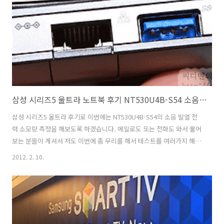
올레마켓에서 필요한 앱을 다운로드가 가능하고 WiFi에 연결해서 인터
넷도 즐기고 카카오톡으로 친구들과 채팅도 즐길 수 있습니다. 참고로
코..
삼성 시리즈5 울트라 노트북 후기 NT530U4B-S54 소음 발열 전력 소모량 측정
삼성 시리즈5 울트라 후기로 이번에는 NT530U4B-S54의 소음 발열 전
력 소모량 측정을 해보도록 하겠습니다. 메일로도 또는 전화도 와서 물어
보는 분들이 계셔서 저도 이번에 좀 무리를 해서 테스트를 여러가지 해
봤습니다. 삼성 시리즈5 울트라 NT530U4B-S54을 구매하는 분들 몇가
2012. 2. 10.
지 특징이 있을겁니다. 휴대성이라는 부분을 먼저 들 수 있겠죠. 노트북
을 실제로 써보면 충전기도 챙기고 마우스도 챙겨보면 부피는 일단 커집
니다. 가벼운 노트북 샀더니 오히려 가방만 하나 더 사야하는 경우도 생
기죠. 물론 가방을 보통 주지만요. 그런데 배터리 시간이 좀 길다면 하루
정도 잠시 나갔다 오는 용도로는 충전기를 챙기진 않아도 됩니다. 울트라