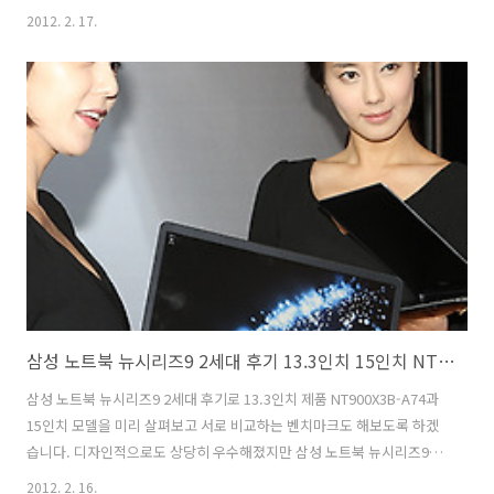
은 받지 못했습니다. 하지만, 울트라북은 초절전CPU (ULV - Ultra Low
2012. 2. 17.
Voltage)의 도움과 새로 적용되는 인텔의 신기술들이 만나서 만들어진
진정으로 얇아졌고 무게도 가벼워진 앞으로의 계속 주목을 받을 제품 입
니다. 물론 가이드라인이 무슨 법같은것은 아닙니다. 제조사들은 이것을
가능하면 지켜서 만드려고 노력중이죠. 일반적으로 울트라북이 가지는
특성은 21mm 이하의 얇은 두께와 빠른 시작 및 재시작 성능, 보다 긴 배
터리 성능 입니다. 이 글의 취지는 ? 이번 글은 가능하면 좀 쉽게 적도..
삼성 노트북 뉴시리즈9 2세대 후기 13.3인치 15인치 NT900X3B-A74 비교 리뷰
삼성 노트북 뉴시리즈9 2세대 후기로 13.3인치 제품 NT900X3B-A74과
15인치 모델을 미리 살펴보고 서로 비교하는 벤치마크도 해보도록 하겠
습니다. 디자인적으로도 상당히 우수해졌지만 삼성 노트북 뉴시리즈9 2
세대는 크기도 동급 최강으로 얇아졌고 무게도 잡았고 엄청난 시간을 투
2012. 2. 16.