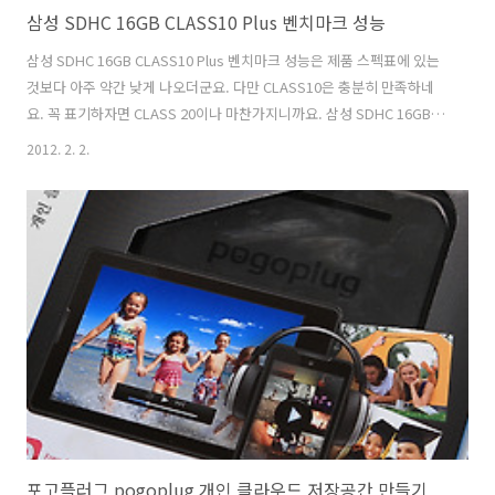
삼성 SDHC 16GB CLASS10 Plus 벤치마크 성능
삼성 SDHC 16GB CLASS10 Plus 벤치마크 성능은 제품 스펙표에 있는
것보다 아주 약간 낮게 나오더군요. 다만 CLASS10은 충분히 만족하네
요. 꼭 표기하자면 CLASS 20이나 마찬가지니까요. 삼성 SDHC 16GB
CLASS10 Plus의 4K 속도는 어짜피 디카나 캠코더 등에 장착되어서 사
2012. 2. 2.
용되어 순차 쓰기랑 순차 읽기만 중요할테니 중요하지 않습니다. 4K의
속도가 중요한 것이라면 CF메모리나 또는 SSD 쪽을 생각하게 될테니까
요. 예전에는 CF메모리를 레이드로 묶어서 OS 대용 파티션으로 쓰곤 했
지만 요즘은 그렇게는 안하죠. 삼성 SDHC 16GB CLASS10 Plus의 스펙
은 CLASS10을 만족하며 (읽기 쓰기 모두 10MB/sec 이상) 방수 및 충격
에도 강한 제품 입니다. SD..
포고플러그 pogoplug 개인 클라우드 저장공간 만들기