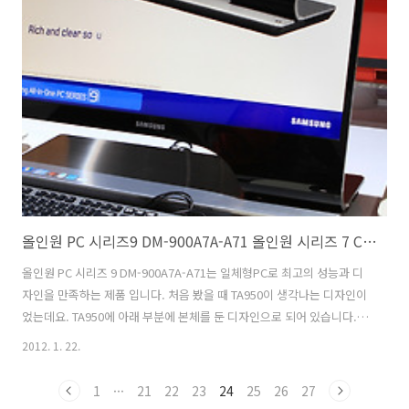
있는데요. 결론부터 이야기해보면 ARCTIC Accelero TWIN TURBO II로
바꾸면 소음이 확 줄어듭니다. 레퍼런스 쿨러를 이용하면 팬이 아주 빨리
돌고 일정 온도를 유지한다면 아틱 트윈 터보 2를 쓰면 팬이 천천히 돌면
서도 그정도 온도를 유지해준다는 그런 내용이죠...
올인원 PC 시리즈9 DM-900A7A-A71 올인원 시리즈 7 CES2012 후기
올인원 PC 시리즈 9 DM-900A7A-A71는 일체형PC로 최고의 성능과 디
자인을 만족하는 제품 입니다. 처음 봤을 때 TA950이 생각나는 디자인이
었는데요. TA950에 아래 부분에 본체를 둔 디자인으로 되어 있습니다.
올인원 PC 시리즈 9는 Intel i7-2600S 프로세스를 사용하고 1TB의 하드
2012. 1. 22.
디스크 USB 3.0과 블루레이 드라이브, HD6730M를 사용하는 등 성능
부분에서는 최고라는 느낌이 드네요. 올인원 PC중에서는 거의 최고의 사
1
···
21
22
23
24
25
26
27
양을 가진 제품 입니다. 삼성 부스에서 봤던 All-in-One PC Series 9 간