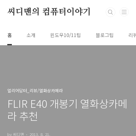
본문 바로가기
씨디맨의 컴퓨터이야기
홈
소개
윈도우10/11팁
블로그팁
리
얼리어답터_리뷰/열화상카메라
FLIR E40 개봉기 열화상카메
라 추천
by 씨디맨
2013. 8. 21.