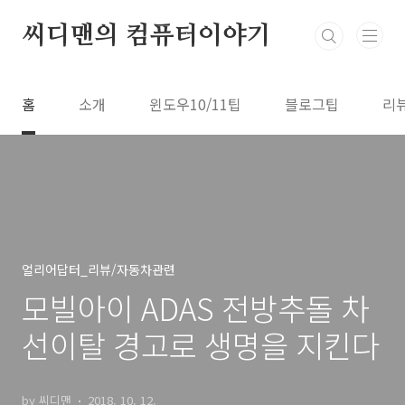
본문 바로가기
씨디맨의 컴퓨터이야기
홈
소개
윈도우10/11팁
블로그팁
리
얼리어답터_리뷰/자동차관련
모빌아이 ADAS 전방추돌 차
선이탈 경고로 생명을 지킨다
by 씨디맨
2018. 10. 12.