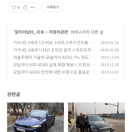
6
구독하기
'
얼리어답터_리뷰
>
자동차관련
' 카테고리의 다른 글
기아 K5 3세대 1.6 터보 스마트크루즈컨트롤 스
2020.01.16
마트한 주차 실제 타면서 편했던 점
기아 K5 3세대 디자인 승차감 원격 스마트주차
2020.01.08
(3)
보조 첫느낌
자율주행의 기술력 모빌아이 ADAS 어느정도 기
2018.12.04
(5)
술까지 왔는가
모빌아이 630 ADAS 실제 체험 해보니 안정성 놀
2018.11.29
(1)
라워
모빌아이 ADAS 안전에 대한 비용으로 졸음운전
2018.11.02
(0)
자동차사고 막는다
(0)
관련글