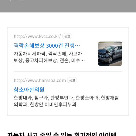
http://www.kvcc.co.kr/
광고
격락손해보상 3000건 진행
MBC불만제로 모법업체 선정
자동차시세하락, 격락손해, 사고차
보상, 중고차피해보상, 전손, 미수선
보상
http://www.hamsoa.com
광고
함소아한의원
한방내과, 침구과, 한방부인과, 한방소아과, 한방재활
의학과, 한방안 이비인후피부과
자동차 사고 줄일 수 있는 획기적인 아이템