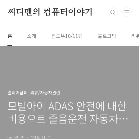
본문 바로가기
씨디맨의 컴퓨터이야기
홈
소개
윈도우10/11팁
블로그팁
리
얼리어답터_리뷰/자동차관련
모빌아이 ADAS 안전에 대한
비용으로 졸음운전 자동차사
고 막는다
by 씨디맨
2018. 11. 2.