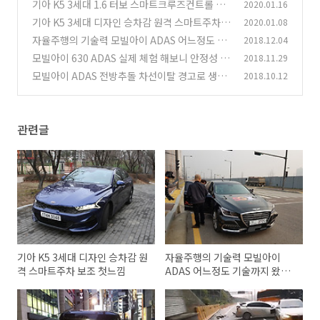
기아 K5 3세대 1.6 터보 스마트크루즈컨트롤 스
2020.01.16
마트한 주차 실제 타면서 편했던 점
기아 K5 3세대 디자인 승차감 원격 스마트주차
2020.01.08
(3)
보조 첫느낌
자율주행의 기술력 모빌아이 ADAS 어느정도 기
2018.12.04
(5)
술까지 왔는가
모빌아이 630 ADAS 실제 체험 해보니 안정성 놀
2018.11.29
(1)
라워
모빌아이 ADAS 전방추돌 차선이탈 경고로 생명
2018.10.12
(0)
을 지킨다
(8)
관련글
기아 K5 3세대 디자인 승차감 원
자율주행의 기술력 모빌아이
격 스마트주차 보조 첫느낌
ADAS 어느정도 기술까지 왔는
가