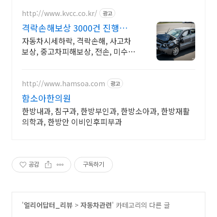
http://www.kvcc.co.kr/
광고
격락손해보상 3000건 진행
MBC불만제로 모법업체 선정
자동차시세하락, 격락손해, 사고차
보상, 중고차피해보상, 전손, 미수선
보상
http://www.hamsoa.com
광고
함소아한의원
한방내과, 침구과, 한방부인과, 한방소아과, 한방재활
의학과, 한방안 이비인후피부과
공감
구독하기
'
얼리어답터_리뷰
>
자동차관련
' 카테고리의 다른 글