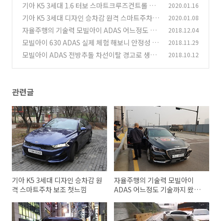
기아 K5 3세대 1.6 터보 스마트크루즈컨트롤 스
2020.01.16
마트한 주차 실제 타면서 편했던 점
기아 K5 3세대 디자인 승차감 원격 스마트주차
2020.01.08
(3)
보조 첫느낌
자율주행의 기술력 모빌아이 ADAS 어느정도 기
2018.12.04
(5)
술까지 왔는가
모빌아이 630 ADAS 실제 체험 해보니 안정성 놀
2018.11.29
(1)
라워
모빌아이 ADAS 전방추돌 차선이탈 경고로 생명
2018.10.12
(0)
을 지킨다
(8)
관련글
기아 K5 3세대 디자인 승차감 원
자율주행의 기술력 모빌아이
격 스마트주차 보조 첫느낌
ADAS 어느정도 기술까지 왔는
가