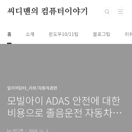
본문 바로가기
씨디맨의 컴퓨터이야기
홈
소개
윈도우10/11팁
블로그팁
리
얼리어답터_리뷰/자동차관련
모빌아이 ADAS 안전에 대한
비용으로 졸음운전 자동차사
고 막는다
by 씨디맨
2018. 11. 2.