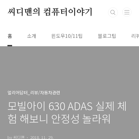
본문 바로가기
씨디맨의 컴퓨터이야기
홈
소개
윈도우10/11팁
블로그팁
리
얼리어답터_리뷰/자동차관련
모빌아이 630 ADAS 실제 체
험 해보니 안정성 놀라워
by 씨디맨
2018. 11. 29.