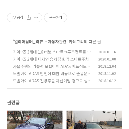
공감
구독하기
'
얼리어답터_리뷰
>
자동차관련
' 카테고리의 다른 글
기아 K5 3세대 1.6 터보 스마트크루즈컨트롤 스
2020.01.16
마트한 주차 실제 타면서 편했던 점
기아 K5 3세대 디자인 승차감 원격 스마트주차
2020.01.08
(3)
보조 첫느낌
자율주행의 기술력 모빌아이 ADAS 어느정도 기
2018.12.04
(5)
술까지 왔는가
모빌아이 ADAS 안전에 대한 비용으로 졸음운전
2018.11.02
(1)
자동차사고 막는다
모빌아이 ADAS 전방추돌 차선이탈 경고로 생명
2018.10.12
(0)
을 지킨다
(8)
관련글