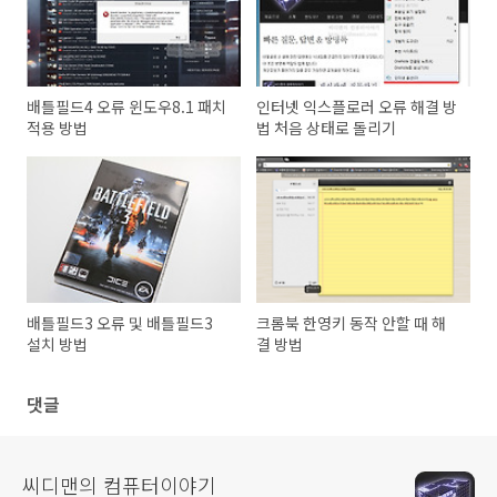
배틀필드4 오류 윈도우8.1 패치
인터넷 익스플로러 오류 해결 방
적용 방법
법 처음 상태로 돌리기
배틀필드3 오류 및 배틀필드3
크롬북 한영키 동작 안할 때 해
설치 방법
결 방법
댓글
씨디맨의 컴퓨터이야기