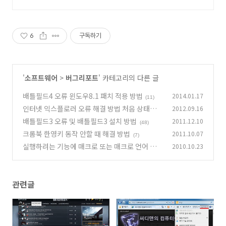
션 관리가 필요할 때! 로켓배송으로
빠르고 신선하게 받아보세요.
6
구독하기
'
소프트웨어
>
버그리포트
' 카테고리의 다른 글
배틀필드4 오류 윈도우8.1 패치 적용 방법
2014.01.17
(11)
인터넷 익스플로러 오류 해결 방법 처음 상태로
2012.09.16
돌리기
배틀필드3 오류 및 배틀필드3 설치 방법
2011.12.10
(27)
(48)
크롬북 한영키 동작 안할 때 해결 방법
2011.10.07
(7)
실행하려는 기능에 매크로 또는 매크로 언어 지원
2010.10.23
이 필요한 내용이 들어 있습니다. 이 소프트웨어
를 실행할 때 사용자(또는 관리자)가 매크로나 컨
트롤 지원 기능을 설치하지 않았습니다. 마..
(41)
관련글