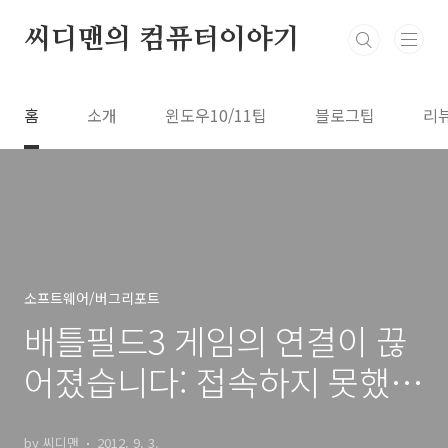
본문 바로가기
씨디맨의 컴퓨터이야기
홈
소개
윈도우10/11팁
블로그팁
리
소프트웨어/버그리포트
배틀필드3 게임의 연결이 끊
어졌습니다: 접속하지 못했습
니다.
by 씨디맨
2012. 9. 3.