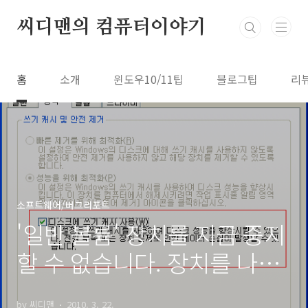
본문 바로가기
씨디맨의 컴퓨터이야기
홈
소개
윈도우10/11팁
블로그팁
리
소프트웨어/버그리포트
'일반 볼륨' 장치를 지금 중지
할 수 없습니다. 장치를 나중
에 중지해 보십시오.
by 씨디맨
2010. 3. 22.