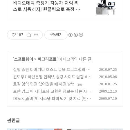
스
비디오메탁 측정기 자동차 처럼 리
스로 사용하자! 원클릭으로 측정 가
능, 측정한 프로그램 불러서 사용하
기 때문에 반복 측정시 편리
187
구독하기
'
소프트웨어
>
버그리포트
' 카테고리의 다른 글
실행 중인 디버거나 호스트 응용 프로그램의 위치
2010.07.25
를 지정하십시오
윈도우7 국민은행 인터넷 뱅킹 사이트 닫힘 APP
2010.05.06
(10)
CRASH 오류
로컬 영역 연결 없어졌을 때 해결 방법
2010.01.25
(22)
(30)
보안 경고 이 사이트와 교환한 정보는 다른 사람
2009.12.19
이 보거나 변경할 수 없습니다
DDoS ,좀비PC 시스템 파괴 막기 및 치료 (안전
2009.07.10
(13)
한방법)
(85)
관련글