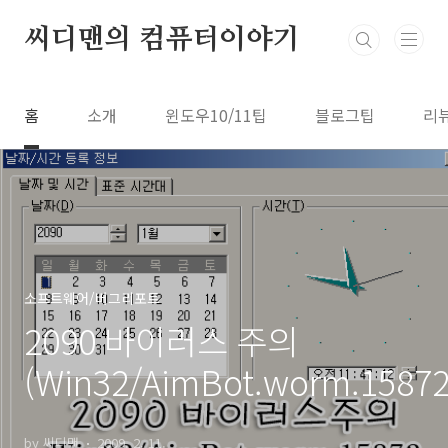
본문 바로가기
씨디맨의 컴퓨터이야기
홈
소개
윈도우10/11팁
블로그팁
리
소프트웨어/버그리포트
2090 바이러스 주의
(Win32/AimBot.worm.15872
by 씨디맨
2009. 2. 11.