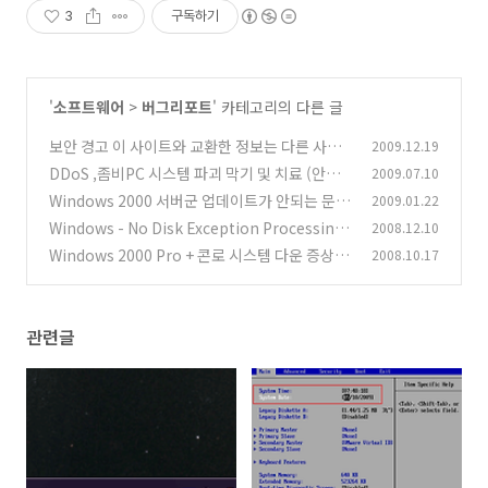
3
구독하기
'
소프트웨어
>
버그리포트
' 카테고리의 다른 글
보안 경고 이 사이트와 교환한 정보는 다른 사람
2009.12.19
이 보거나 변경할 수 없습니다
DDoS ,좀비PC 시스템 파괴 막기 및 치료 (안전
2009.07.10
(13)
한방법)
Windows 2000 서버군 업데이트가 안되는 문제
2009.01.22
(85)
Windows - No Disk Exception Processing
2008.12.10
(11)
Message c0000013 Parameters 75b6bf9c
Windows 2000 Pro + 콘로 시스템 다운 증상
2008.10.17
(1
4 75b6bf9c 75b6bf9c
(11)
1)
관련글