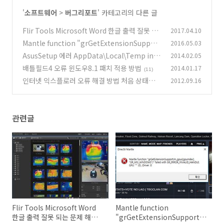
'
소프트웨어
>
버그리포트
' 카테고리의 다른 글
Flir Tools Microsoft Word 한글 출력 잘못 되
2017.04.10
는 문제 해결 방법
Mantle function "grGetExtensionSupport
2016.05.03
(1)
오류 해결 방법
AsusSetup 에러 AppData\Local\Temp iniis
2014.02.05
(11)
lost 에러
배틀필드4 오류 윈도우8.1 패치 적용 방법
2014.01.17
(6)
(11)
인터넷 익스플로러 오류 해결 방법 처음 상태로
2012.09.16
돌리기
(27)
관련글
Flir Tools Microsoft Word
Mantle function
한글 출력 잘못 되는 문제 해결
"grGetExtensionSupport