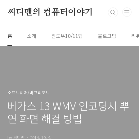
본문 바로가기
씨디맨의 컴퓨터이야기
홈
소개
윈도우10/11팁
블로그팁
리
소프트웨어/버그리포트
베가스 13 WMV 인코딩시 뿌
연 화면 해결 방법
by 씨디맨
2014. 10. 4.