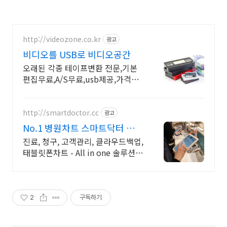
http://videozone.co.kr
광고
비디오를 USB로 비디오공간
오래된 각종 테이프변환 전문,기본
편집무료,A/S무료,usb제공,가격할
인 이벤트
http://smartdoctor.cc
광고
No.1 병원차트 스마트닥터 타사
진료 데이터 완벽 변환
진료, 청구, 고객관리, 클라우드백업,
태블릿폰차트 - All in one 솔루션
제품 간 완벽 연동 + 타사 진료 데이
터 완벽 변환
2
구독하기