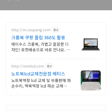
http://m.coupang.com
광고
크롬북 쿠팡 플립 360도 활용
에이수스 크롬북, 가볍고 깔끔한 디
자인! 로켓배송으로 바로 만나요. 플
립 360도 활용! 교육용으로 딱. 와우
회원 무료배송 혜택까지 누려보세
요.
http://notelcd.com
광고
노트북lcd교체전문점 메티스
노트북액정 lcd 교체 및 부품판매 파
손수리, 맥북액정 lcd 파손 교체수리
전문