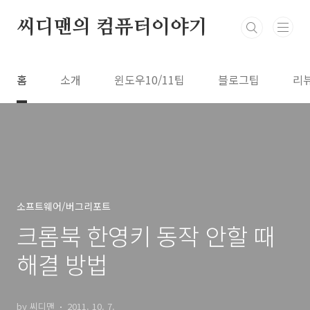
본문 바로가기
씨디맨의 컴퓨터이야기
홈
소개
윈도우10/11팁
블로그팁
리
소프트웨어/버그리포트
크롬북 한영키 동작 안할 때
해결 방법
by 씨디맨
2011. 10. 7.