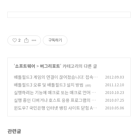
2
구독하기
'
소프트웨어
>
버그리포트
' 카테고리의 다른 글
배틀필드3 게임의 연결이 끊어졌습니다: 접속하
2012.09.03
지 못했습니다.
배틀필드3 오류 및 배틀필드3 설치 방법
2011.12.10
(17)
(48)
실행하려는 기능에 매크로 또는 매크로 언어 지원
2010.10.23
이 필요한 내용이 들어 있습니다. 이 소프트웨어
실행 중인 디버거나 호스트 응용 프로그램의 위치
2010.07.25
를 실행할 때 사용자(또는 관리자)가 매크로나 컨
를 지정하십시오
윈도우7 국민은행 인터넷 뱅킹 사이트 닫힘 APP
2010.05.06
(10)
트롤 지원 기능을 설치하지 않았습니다. 마..
(41)
CRASH 오류
(22)
관련글