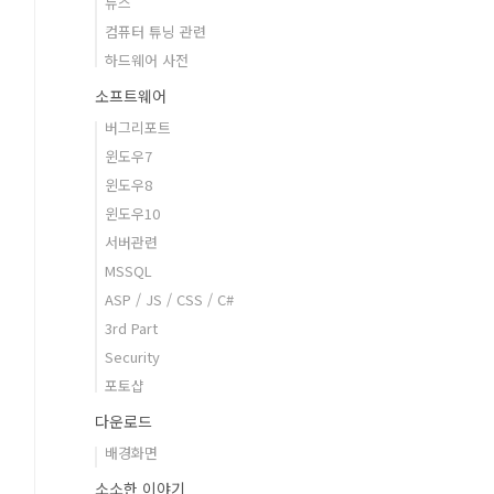
뉴스
컴퓨터 튜닝 관련
하드웨어 사전
소프트웨어
버그리포트
윈도우7
윈도우8
윈도우10
서버관련
MSSQL
ASP / JS / CSS / C#
3rd Part
Security
포토샵
다운로드
배경화면
소소한 이야기