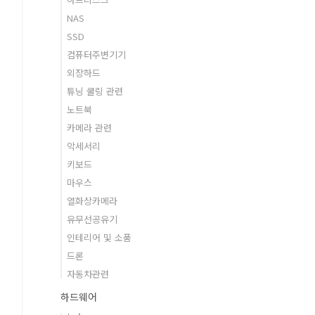
NAS
SSD
컴퓨터주변기기
외장하드
튜닝 쿨링 관련
노트북
카메라 관련
악세서리
키보드
마우스
열화상카메라
유무선공유기
인테리어 및 소품
드론
자동차관련
하드웨어