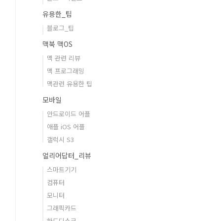
유용한_팁
블로그_팁
맥북 맥OS
맥 관련 리뷰
맥 프로그래밍
맥관련 유용한 팁
모바일
안드로이드 어플
애플 iOS 어플
갤럭시 S3
얼리어답터_리뷰
스마트기기
컴퓨터
모니터
그래픽카드
하드디스크