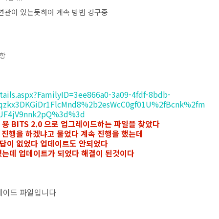
vice 와 연관이 있는듯하여 계속 방법 강구중
사항
ails.aspx?FamilyID=3ee866a0-3a09-4fdf-8bdb-
dXqzkx3DKGiDr1FlcMnd8%2b2esWcC0gf01U%2fBcnk%2fm
OUF4jV9nnk2pQ%3d%3d
용 BITS 2.0 으로 업그레이드하는 파일을 찾았다
속 진행을 하겠냐고 물었다 계속 진행을 했는데
 응답이 없었다 업데이트도 안되었다
했는데 업데이트가 되었다 해결이 된것이다
0 업그레이드 파일입니다