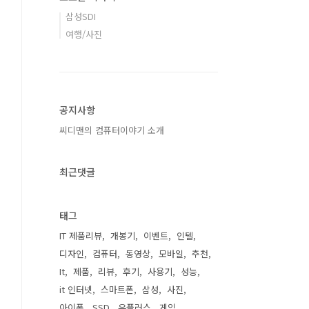
삼성SDI
여행/사진
공지사항
씨디맨의 컴퓨터이야기 소개
최근댓글
태그
IT 제품리뷰
개봉기
이벤트
인텔
디자인
컴퓨터
동영상
모바일
추천
It
제품
리뷰
후기
사용기
성능
it 인터넷
스마트폰
삼성
사진
아이폰
SSD
유플러스
게임