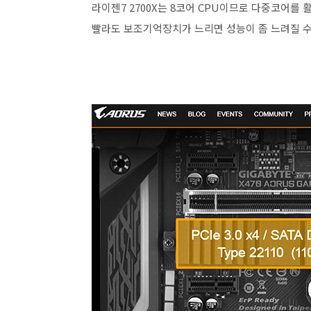
라이젠7 2700X는 8코어 CPU이므로 다중코어를 
빨라도 보조기억장치가 느리면 성능이 좀 느려질 수 