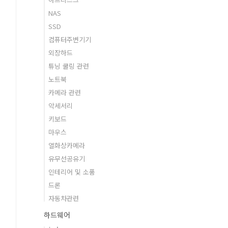
NAS
SSD
컴퓨터주변기기
외장하드
튜닝 쿨링 관련
노트북
카메라 관련
악세서리
키보드
마우스
열화상카메라
유무선공유기
인테리어 및 소품
드론
자동차관련
하드웨어