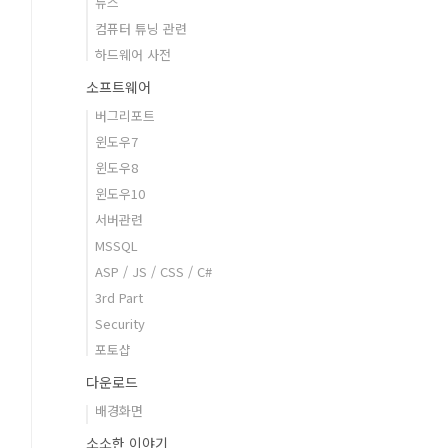
뉴스
컴퓨터 튜닝 관련
하드웨어 사전
소프트웨어
버그리포트
윈도우7
윈도우8
윈도우10
서버관련
MSSQL
ASP / JS / CSS / C#
3rd Part
Security
포토샵
다운로드
배경화면
소소한 이야기