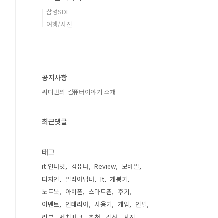
삼성SDI
여행/사진
공지사항
씨디맨의 컴퓨터이야기 소개
최근댓글
태그
it 인터넷
컴퓨터
Review
모바일
디자인
얼리어답터
It
개봉기
노트북
아이폰
스마트폰
후기
이벤트
인테리어
사용기
게임
인텔
리뷰
벤치마크
추천
삼성
사진