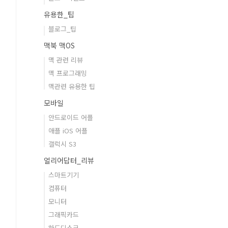
유용한_팁
블로그_팁
맥북 맥OS
맥 관련 리뷰
맥 프로그래밍
맥관련 유용한 팁
모바일
안드로이드 어플
애플 iOS 어플
갤럭시 S3
얼리어답터_리뷰
스마트기기
컴퓨터
모니터
그래픽카드
하드디스크