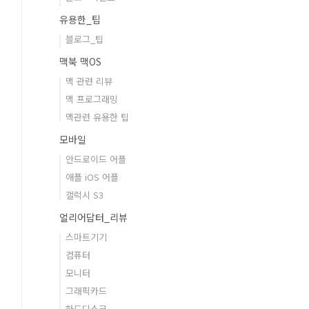
유용한_팁
블로그_팁
맥북 맥OS
맥 관련 리뷰
맥 프로그래밍
맥관련 유용한 팁
모바일
안드로이드 어플
애플 iOS 어플
갤럭시 S3
얼리어답터_리뷰
스마트기기
컴퓨터
모니터
그래픽카드
하드디스크