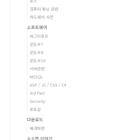
뉴스
컴퓨터 튜닝 관련
하드웨어 사전
소프트웨어
버그리포트
윈도우7
윈도우8
윈도우10
서버관련
MSSQL
ASP / JS / CSS / C#
3rd Part
Security
포토샵
다운로드
배경화면
소소한 이야기