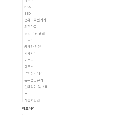
NAS
SSD
컴퓨터주변기기
외장하드
튜닝 쿨링 관련
노트북
카메라 관련
악세서리
키보드
마우스
열화상카메라
유무선공유기
인테리어 및 소품
드론
자동차관련
하드웨어