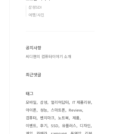
삼성SDI
여행/사진
공지사항
씨디맨의 컴퓨터이야기 소개
최근댓글
태그
모바일
삼성
얼리어답터
IT 제품리뷰
아이폰
성능
스마트폰
Review
컴퓨터
벤치마크
노트북
제품
이벤트
후기
SSD
유플러스
디자인
게임
카메라
samsung
동영상
리뷰