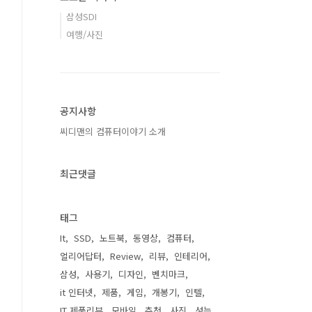
삼성SDI
여행/사진
공지사항
씨디맨의 컴퓨터이야기 소개
최근댓글
태그
It
SSD
노트북
동영상
컴퓨터
얼리어답터
Review
리뷰
인테리어
삼성
사용기
디자인
벤치마크
it 인터넷
제품
게임
개봉기
인텔
IT 제품리뷰
모바일
추천
사진
성능