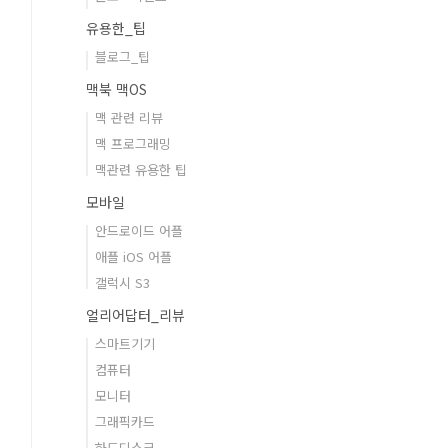
유용한_팁
블로그_팁
맥북 맥OS
맥 관련 리뷰
맥 프로그래밍
맥관련 유용한 팁
모바일
안드로이드 어플
애플 iOS 어플
갤럭시 S3
얼리어답터_리뷰
스마트기기
컴퓨터
모니터
그래픽카드
하드디스크