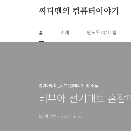
본문 바로가기
씨디맨의 컴퓨터이야기
홈
소개
윈도우10/11팁
얼리어답터_리뷰/인테리어 및 소품
티부아 전기매트 혼잠
by 씨디맨
2017. 3. 5.