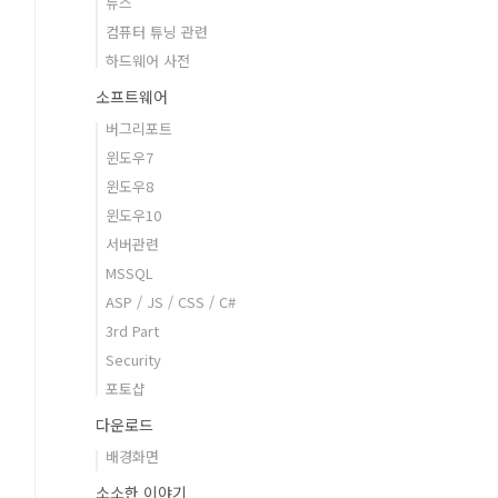
뉴스
컴퓨터 튜닝 관련
하드웨어 사전
소프트웨어
버그리포트
윈도우7
윈도우8
윈도우10
서버관련
MSSQL
ASP / JS / CSS / C#
3rd Part
Security
포토샵
다운로드
배경화면
소소한 이야기