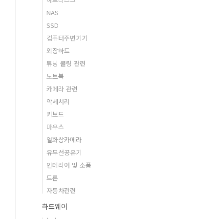
NAS
SSD
컴퓨터주변기기
외장하드
튜닝 쿨링 관련
노트북
카메라 관련
악세서리
키보드
마우스
열화상카메라
유무선공유기
인테리어 및 소품
드론
자동차관련
하드웨어