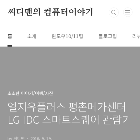
본문 바로가기
씨디맨의 컴퓨터이야기
홈
소개
윈도우10/11팁
블로그팁
리
소소한 이야기/여행/사진
엘지유플러스 평촌메가센터
LG IDC 스마트스퀘어 관람기
by 씨디맨
2016. 9. 19.