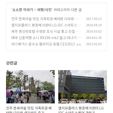
'
소소한 이야기
>
여행/사진
' 카테고리의 다른 글
전주 한옥마을 맛집 가족회관 베테랑 다우랑 새우
2017.05.12
만두 후기
엘지유플러스 평촌메가센터 LG IDC 스마트스퀘
2016.09.19
(15)
어 관람기
제주 켄싱턴호텔 수영장 조식 시설 좋고 친절한
2016.03.02
(1)
사진 다수
태국 신혼여행 소니 RX100 mk2 들고 떠나기 1
2014.01.30
(5)
편
라스베거스 분수쇼 벨라지오 호텔 CES2012
2012.02.02
(9)
(14)
관련글
전주 한옥마을 맛집 가족회관 베
엘지유플러스 평촌메가센터 LG
테랑 다우랑 새우만두 후기
IDC 스마트스퀘어 관람기