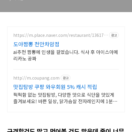
https://m.place.naver.com/restaurant/136170
광고
0499
도야짬뽕 천안차암점
ai추천 짬뽕에 인생을 걸었습니다. 식사 후 아이스아메
리카노 공짜
http://m.coupang.com
광고
맛집탐방 쿠팡 와우회원 5% 캐시 적립
퍽퍽함 없는 맛집탐방, 다양한 맛으로 식단을 맛있게
즐겨보세요! 바쁜 일상, 닭가슴살 전자레인지에 1분이
면 건강 한 끼 완성!
구경할것도 많고 먹어볼 것도 많은데 줄이 너무