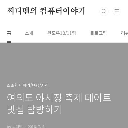
본문 바로가기
씨디맨의 컴퓨터이야기
홈
소개
윈도우10/11팁
블로그팁
리
소소한 이야기/여행/사진
여의도 야시장 축제 데이트
맛집 탐방하기
by 씨디맨
2016. 7. 9.