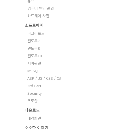
뉴스
컴퓨터 튜닝 관련
하드웨어 사전
소프트웨어
버그리포트
윈도우7
윈도우8
윈도우10
서버관련
MSSQL
ASP / JS / CSS / C#
3rd Part
Security
포토샵
다운로드
배경화면
소소한 이야기