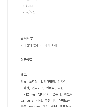
삼성SDI
여행/사진
공지사항
씨디맨의 컴퓨터이야기 소개
최근댓글
태그
리뷰
노트북
얼리어답터
디자인
모바일
벤치마크
카메라
사진
IT 제품리뷰
인테리어
컴퓨터
이벤트
samsung
삼성
추천
It
스마트폰
제품
Review
후기
인텔
유플러스