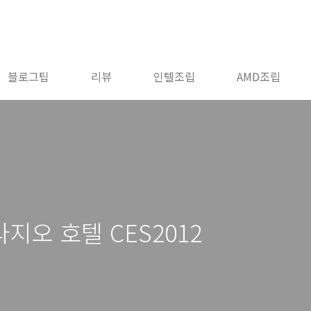
블로그팁
리뷰
인텔조립
AMD조립
오 호텔 CES2012