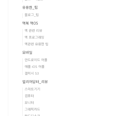
유용한_팁
블로그_팁
맥북 맥OS
맥 관련 리뷰
맥 프로그래밍
맥관련 유용한 팁
모바일
안드로이드 어플
애플 iOS 어플
갤럭시 S3
얼리어답터_리뷰
스마트기기
컴퓨터
모니터
그래픽카드
하드디스크