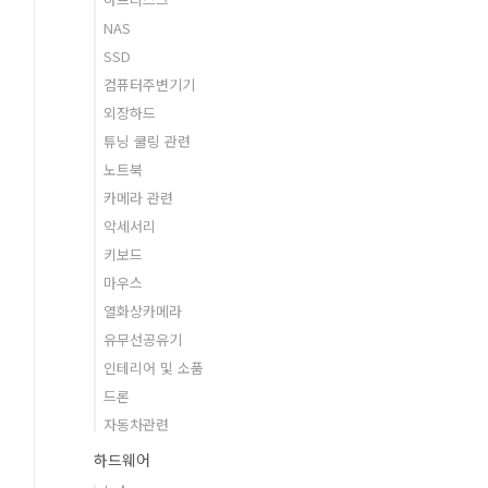
NAS
SSD
컴퓨터주변기기
외장하드
튜닝 쿨링 관련
노트북
카메라 관련
악세서리
키보드
마우스
열화상카메라
유무선공유기
인테리어 및 소품
드론
자동차관련
하드웨어