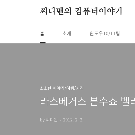
본문 바로가기
씨디맨의 컴퓨터이야기
홈
소개
윈도우10/11팁
소소한 이야기/여행/사진
라스베거스 분수쇼 벨라지
by 씨디맨
2012. 2. 2.