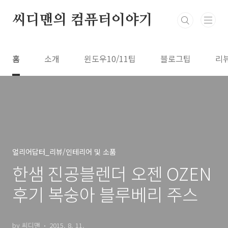
본문 바로가기
씨디맨의 컴퓨터이야기
홈
소개
윈도우10/11팁
블로그팁
리
얼리어답터_리뷰/인테리어 및 소품
한샘 진공블렌더 오젠 OZEN
후기 복숭아 블루베리 주스
by 씨디맨
2015. 8. 11.