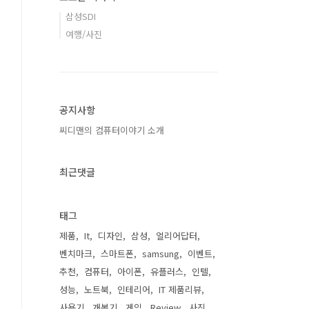
삼성SDI
여행/사진
공지사항
씨디맨의 컴퓨터이야기 소개
최근댓글
태그
제품
It
디자인
삼성
얼리어답터
벤치마크
스마트폰
samsung
이벤트
추천
컴퓨터
아이폰
유플러스
인텔
성능
노트북
인테리어
IT 제품리뷰
사용기
개봉기
게임
Review
사진