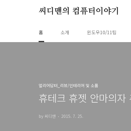
본문 바로가기
씨디맨의 컴퓨터이야기
홈
소개
윈도우10/11팁
얼리어답터_리뷰/인테리어 및 소품
휴테크 휴젯 안마의자 추
by 씨디맨
2015. 7. 25.