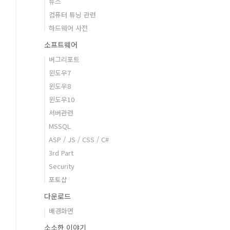
뉴스
컴퓨터 튜닝 관련
하드웨어 사전
소프트웨어
버그리포트
윈도우7
윈도우8
윈도우10
서버관련
MSSQL
ASP / JS / CSS / C#
3rd Part
Security
포토샵
다운로드
배경화면
소소한 이야기