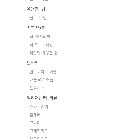
유용한_팁
블로그_팁
맥북 맥OS
맥 관련 리뷰
맥 프로그래밍
맥관련 유용한 팁
모바일
안드로이드 어플
애플 iOS 어플
갤럭시 S3
얼리어답터_리뷰
스마트기기
컴퓨터
모니터
그래픽카드
하드디스크