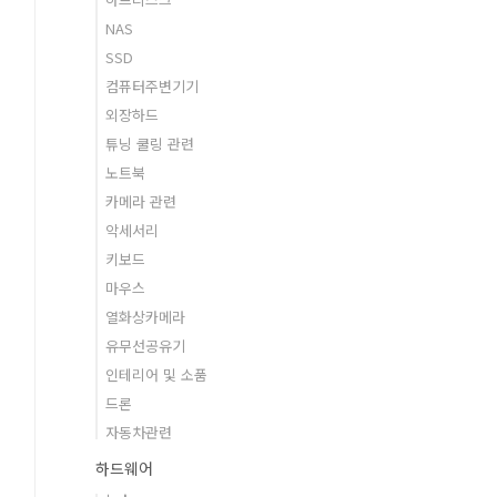
NAS
SSD
컴퓨터주변기기
외장하드
튜닝 쿨링 관련
노트북
카메라 관련
악세서리
키보드
마우스
열화상카메라
유무선공유기
인테리어 및 소품
드론
자동차관련
하드웨어