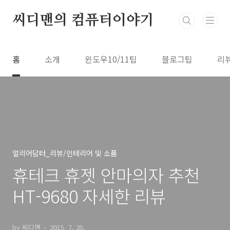
본문 바로가기
씨디맨의 컴퓨터이야기
홈
소개
윈도우10/11팁
블로그팁
리
얼리어답터_리뷰/인테리어 및 소품
휴테크 휴젯 안마의자 추천
HT-9680 자세한 리뷰
by 씨디맨
2015. 7. 25.