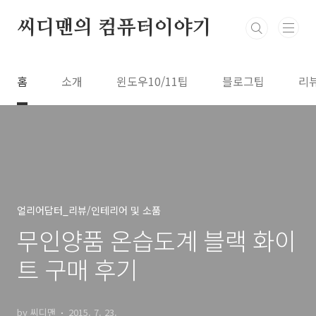
본문 바로가기
씨디맨의 컴퓨터이야기
홈
소개
윈도우10/11팁
블로그팁
리
얼리어답터_리뷰/인테리어 및 소품
무인양품 온습도계 블랙 화이
트 구매 후기
by 씨디맨
2015. 7. 23.