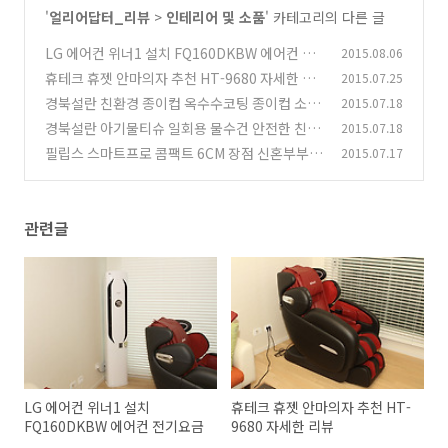
'
얼리어답터_리뷰
>
인테리어 및 소품
' 카테고리의 다른 글
LG 에어컨 위너1 설치 FQ160DKBW 에어컨 전
2015.08.06
기요금
휴테크 휴젯 안마의자 추천 HT-9680 자세한 리
2015.07.25
(13)
뷰
경북설란 친환경 종이컵 옥수수코팅 종이컵 소개
2015.07.18
(0)
경북설란 아기물티슈 일회용 물수건 안전한 친환
2015.07.18
(8)
경 제품
필립스 스마트프로 콤팩트 6CM 장점 신혼부부
2015.07.17
(0)
필수품
(4)
관련글
LG 에어컨 위너1 설치
휴테크 휴젯 안마의자 추천 HT-
FQ160DKBW 에어컨 전기요금
9680 자세한 리뷰