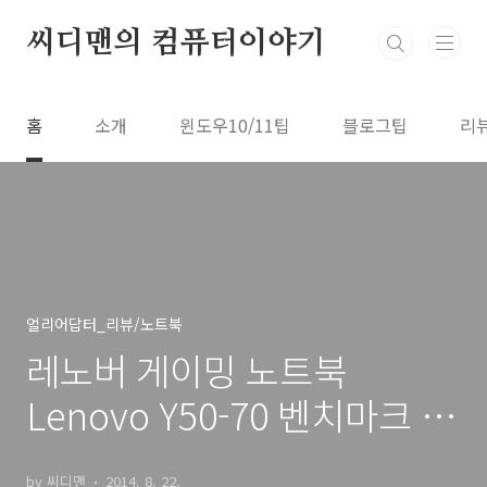
본문 바로가기
씨디맨의 컴퓨터이야기
홈
소개
윈도우10/11팁
블로그팁
리
얼리어답터_리뷰/노트북
레노버 게이밍 노트북
Lenovo Y50-70 벤치마크 후
기
by 씨디맨
2014. 8. 22.