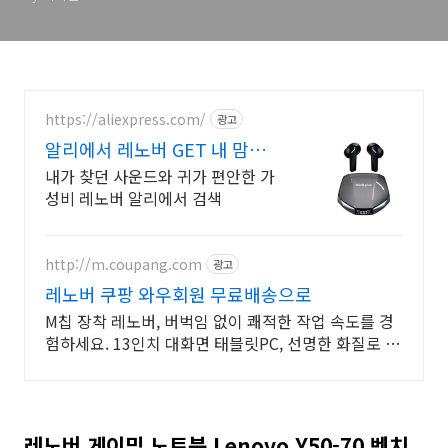
https://aliexpress.com/
광고
알리에서 레노버 GET 내 맘에
쏙드는 오늘의 특가
내가 찾던 사운드와 귀가 편안한 가
성비 레노버 알리에서 검색
http://m.coupang.com
광고
레노버 쿠팡 와우회원 무료배송으로
M칩 장착 레노버, 버벅임 없이 쾌적한 작업 속도를 경
험하세요. 13인치 대화면 태블릿PC, 선명한 화질로 생
생한 감동을 느껴보세요.
레노버 게이밍 노트북 Lenovo Y50-70 벤치