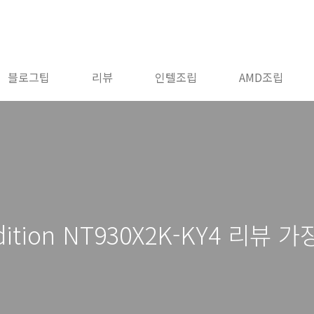
블로그팁
리뷰
인텔조립
AMD조립
dition NT930X2K-KY4 리뷰