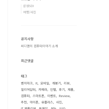
삼성SDI
여행/사진
공지사항
씨디맨의 컴퓨터이야기 소개
최근댓글
태그
벤치마크
It
모바일
개봉기
리뷰
얼리어답터
카메라
인텔
후기
제품
컴퓨터
스마트폰
이벤트
Review
추천
아이폰
유플러스
사진
IT 제품리뷰
동영상
성능
SSD