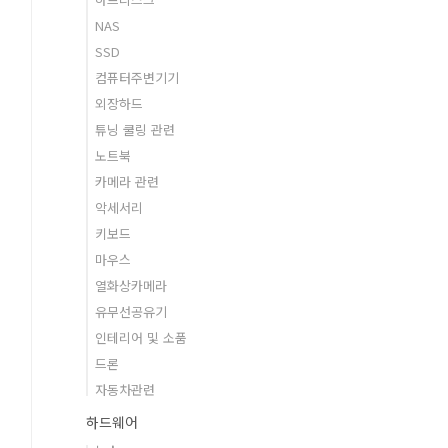
NAS
SSD
컴퓨터주변기기
외장하드
튜닝 쿨링 관련
노트북
카메라 관련
악세서리
키보드
마우스
열화상카메라
유무선공유기
인테리어 및 소품
드론
자동차관련
하드웨어