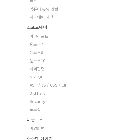
뉴스
컴퓨터 튜닝 관련
하드웨어 사전
소프트웨어
버그리포트
윈도우7
윈도우8
윈도우10
서버관련
MSSQL
ASP / JS / CSS / C#
3rd Part
Security
포토샵
다운로드
배경화면
소소한 이야기