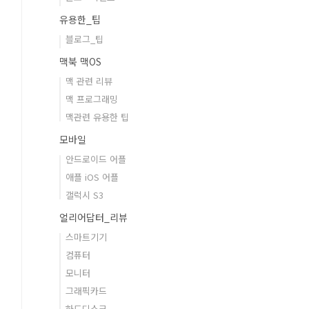
유용한_팁
블로그_팁
맥북 맥OS
맥 관련 리뷰
맥 프로그래밍
맥관련 유용한 팁
모바일
안드로이드 어플
애플 iOS 어플
갤럭시 S3
얼리어답터_리뷰
스마트기기
컴퓨터
모니터
그래픽카드
하드디스크