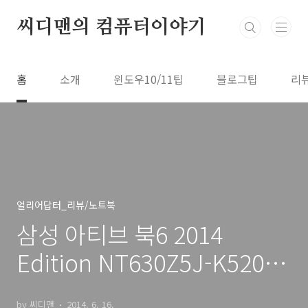
본문 바로가기
씨디맨의 컴퓨터이야기
홈
소개
윈도우10/11팁
블로그팁
리
얼리어답터_리뷰/노트북
삼성 아티브 북6 2014
Edition NT630Z5J-K520 장
점 단점
by 씨디맨
2014. 6. 16.