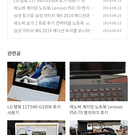
LG 탭북 11T540-G330K 후기 사용기
2014.09.29
(6)
레노버 게이밍 노트북 Lenovo Y50-70 벤치마크
2014.08.22
후기
삼성 링크로 삼성 아티브 북6 2014 에디션과 갤
2014.06.16
(12)
럭시S5 연결하기
레노버 요가 2 프로 후기 컨버터블 노트북
2014.06.12
(4)
(6)
삼성 아티브 북6 2014 에디션 트리플 모니터 태
2014.06.02
블릿 충전
(3)
관련글
LG 탭북 11T540-G330K 후기
레노버 게이밍 노트북 Lenovo
사용기
Y50-70 벤치마크 후기