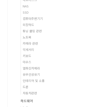
NAS
SSD
컴퓨터주변기기
외장하드
튜닝 쿨링 관련
노트북
카메라 관련
악세서리
키보드
마우스
열화상카메라
유무선공유기
인테리어 및 소품
드론
자동차관련
하드웨어