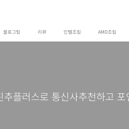
블로그팁
리뷰
인텔조립
AMD조립
친추플러스로 통신사추천하고 포