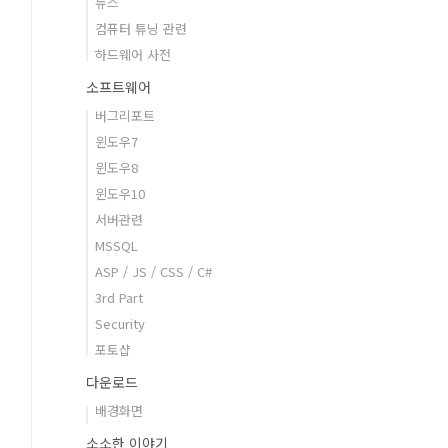
뉴스
컴퓨터 튜닝 관련
하드웨어 사전
소프트웨어
버그리포트
윈도우7
윈도우8
윈도우10
서버관련
MSSQL
ASP / JS / CSS / C#
3rd Part
Security
포토샵
다운로드
배경화면
소소한 이야기