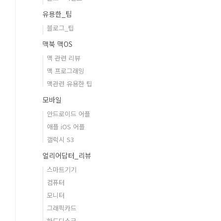
유용한_팁
블로그_팁
맥북 맥OS
맥 관련 리뷰
맥 프로그래밍
맥관련 유용한 팁
모바일
안드로이드 어플
애플 iOS 어플
갤럭시 S3
얼리어답터_리뷰
스마트기기
컴퓨터
모니터
그래픽카드
하드디스크