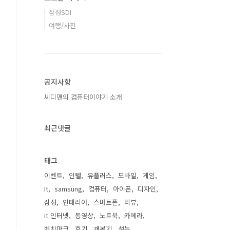
삼성SDI
여행/사진
공지사항
씨디맨의 컴퓨터이야기 소개
최근댓글
태그
이벤트
인텔
유플러스
모바일
게임
It
samsung
컴퓨터
아이폰
디자인
삼성
인테리어
스마트폰
리뷰
it 인터넷
동영상
노트북
카메라
벤치마크
후기
개봉기
성능