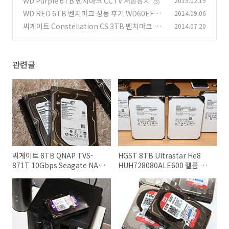
WD Purple 6TB 벤치마크 CCTV 저장장치
2015.02.19
(3)
WD RED 6TB 벤치마크 성능 후기 WD60EFRX
2014.09.06
씨게이트 Constellation CS 3TB 벤치마크 소
2014.07.20
(2)
음 전력소모량 발열
(0)
관련글
씨게이트 8TB QNAP TVS-
HGST 8TB Ultrastar He8
871T 10Gbps Seagate NAS
HUH728080ALE600 헬륨 하
속도
드디스크