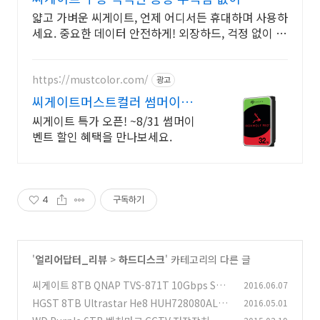
얇고 가벼운 씨게이트, 언제 어디서든 휴대하며 사용하
세요. 중요한 데이터 안전하게! 외장하드, 걱정 없이 사
용하세요.
https://mustcolor.com/
광고
씨게이트머스트컬러 썸머이벤
트 할인!
씨게이트 특가 오픈! ~8/31 썸머이
벤트 할인 혜택을 만나보세요.
4
구독하기
'
얼리어답터_리뷰
>
하드디스크
' 카테고리의 다른 글
씨게이트 8TB QNAP TVS-871T 10Gbps Sea
2016.06.07
gate NAS 속도
HGST 8TB Ultrastar He8 HUH728080ALE6
2016.05.01
(2)
00 헬륨 하드디스크
(5)