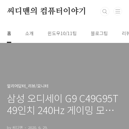
본문 바로가기
씨디맨의 컴퓨터이야기
홈
소개
윈도우10/11팁
블로그팁
리
얼리어답터_리뷰/모니터
삼성 오디세이 G9 C49G95T
49인치 240Hz 게이밍 모니
터 리뷰
by 씨디맨
2020. 6. 29.