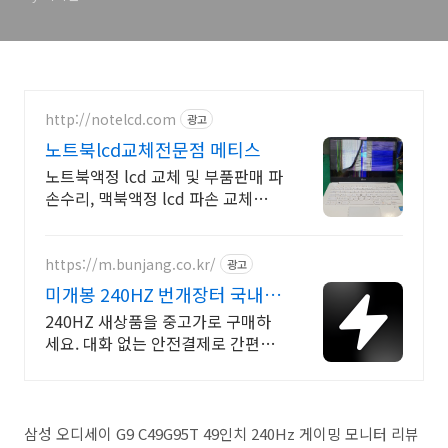
http://notelcd.com
광고
노트북lcd교체전문점 메티스
노트북액정 lcd 교체 및 부품판매 파
손수리, 맥북액정 lcd 파손 교체수리
전문
https://m.bunjang.co.kr/
광고
미개봉 240HZ 번개장터 국내
최대 브랜드 중고거래
240HZ 새상품을 중고가로 구매하
세요. 대화 없는 안전결제로 간편하
게! 전국 각지에서 올라오는 전국구
최다 상품 매일 10만 개 이상의 신규
상품 업로드
삼성 오디세이 G9 C49G95T 49인치 240Hz 게이밍 모니터 리뷰