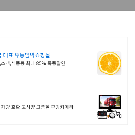
국 대표 유통임박쇼핑몰
,스낵,식품등 최대 85% 폭풍할인
 차량 호환 고사양 고품질 후방카메라