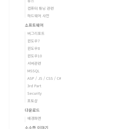
뉴스
컴퓨터 튜닝 관련
하드웨어 사전
소프트웨어
버그리포트
윈도우7
윈도우8
윈도우10
서버관련
MSSQL
ASP / JS / CSS / C#
3rd Part
Security
포토샵
다운로드
배경화면
소소한 이야기