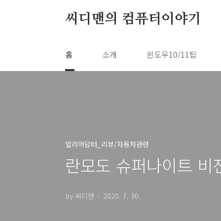
본문 바로가기
씨디맨의 컴퓨터이야기
홈
소개
윈도우10/11팁
얼리어답터_리뷰/자동차관련
란모도 슈퍼나이트 비전 신
by 씨디맨
2020. 7. 30.