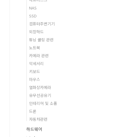
NAS
SSD
컴퓨터주변기기
외장하드
튜닝 쿨링 관련
노트북
카메라 관련
악세서리
키보드
마우스
열화상카메라
유무선공유기
인테리어 및 소품
드론
자동차관련
하드웨어