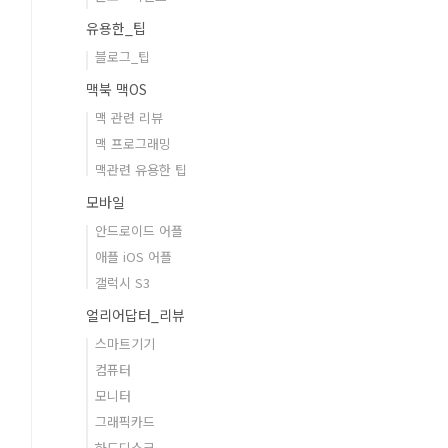
유용한_팁
블로그_팁
맥북 맥OS
맥 관련 리뷰
맥 프로그래밍
맥관련 유용한 팁
모바일
안드로이드 어플
애플 iOS 어플
갤럭시 S3
얼리어답터_리뷰
스마트기기
컴퓨터
모니터
그래픽카드
하드디스크