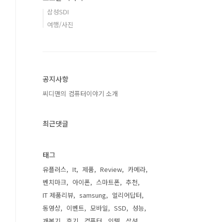
삼성SDI
여행/사진
공지사항
씨디맨의 컴퓨터이야기 소개
최근댓글
태그
유플러스
It
제품
Review
카메라
벤치마크
아이폰
스마트폰
추천
IT 제품리뷰
samsung
얼리어답터
동영상
이벤트
모바일
SSD
성능
개봉기
후기
컴퓨터
인텔
삼성