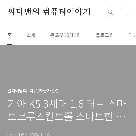
본문 바로가기
씨디맨의 컴퓨터이야기
홈
소개
윈도우10/11팁
블로그팁
리
얼리어답터_리뷰/자동차관련
기아 K5 3세대 1.6 터보 스마
트크루즈컨트롤 스마트한 주
차 실제 타면서 편했던 점
by 씨디맨
2020. 1. 16.